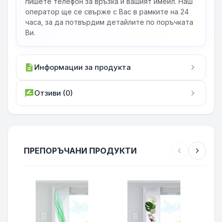
пишете телефон за връзка и вашият имейл. Наш
оператор ще се свърже с Вас в рамките на 24
часа, за да потвърдим детайлите по поръчката
Ви.
description
Информации за продукта
chevron_right
rate_review
Отзиви (0)
chevron_right
ПРЕПОРЪЧАНИ ПРОДУКТИ
chevron_left
chevron_right