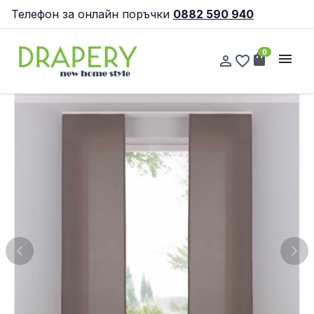
Телефон за онлайн поръчки
0882 590 940
0
shopping_bag
menu
person_outline
favorite_border
Previous
Nex