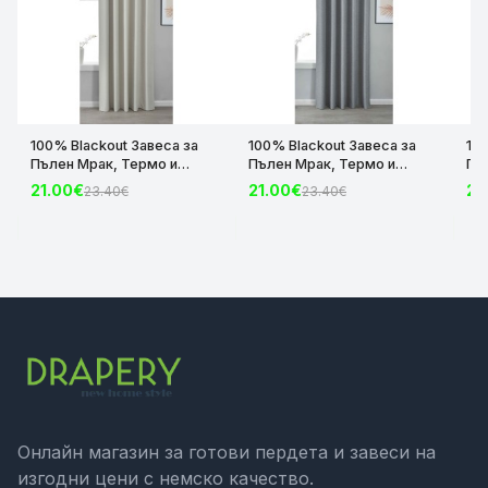
100% Blackout Завеса за
100% Blackout Завеса за
10
Пълен Мрак, Термо и
Пълен Мрак, Термо и
Пъ
Шумоизолираща с коланче
Шумоизолираща с коланче
Шу
21.00€
21.00€
21
23.40€
23.40€
цвят Крем, 175х140 и
цвят Сив, 175х140 и
цвя
245х140 за Релса и Корниз
245х140 за Релса и Корниз
24
код-2023600-004
код-2023600-006
ко
Онлайн магазин за готови пердета и завеси на
изгодни цени с немско качество.