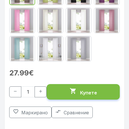
27.99€
shopping_cart
remove
add
Купете
favorite_border
compare_arrows
Маркирано
Сравнение