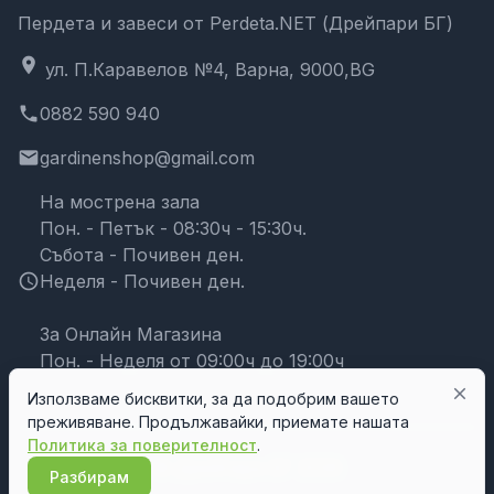
Пердета и завеси от Perdeta.NET (Дрейпари БГ)
location_on
ул. П.Каравелов №4, Варна, 9000,BG
phone
0882 590 940
email
gardinenshop@gmail.com
На мострена зала
Пон. - Петък - 08:30ч - 15:30ч.
Събота - Почивен ден.
schedule
Неделя - Почивен ден.
За Онлайн Магазина
Пон. - Неделя от 09:00ч до 19:00ч
close
Използваме бисквитки, за да подобрим вашето
преживяване. Продължавайки, приемате нашата
Политика за поверителност
.
© Дрейпари БГ 2026
Разбирам