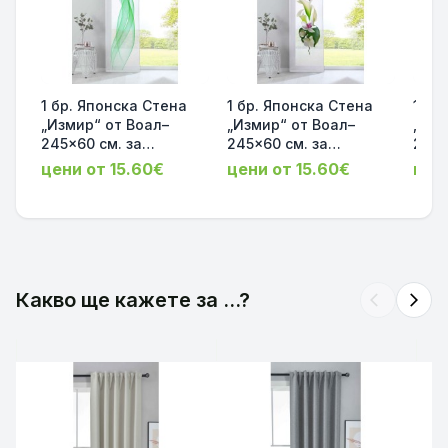
1 бр. Японска Стена
1 бр. Японска Стена
1 бр
„Измир“ от Воал–
„Измир“ от Воал–
„Изм
245x60 см. за
245x60 см. за
245x
обикновена релса,
обикновена релса,
обик
цени от 15.60€
цени от 15.60€
цен
принт Зелена Вълна с
принт Бяла Орхидея с
прин
включен комплект за
включен комплект за
Вълн
окачване
окачване
комп
код-2022400-010
код-2022400-006
код
Какво ще кажете за ...?
arrow_back_ios
arrow_forward_ios