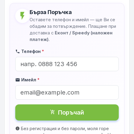
Бърза Поръчка
flash_on
Оставете телефон и имейл — ще Ви се
обадим за потвърждение. Плащане при
доставка с
Еконт / Speedy (наложен
платеж)
.
Телефон
*
phone
Имейл
*
mail
Поръчай
shopping_cart_checkout
Без регистрация и без пароли, моля горе
info