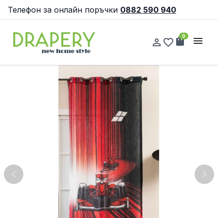
Телефон за онлайн поръчки
0882 590 940
0
shopping_bag
menu
person_outline
favorite_border
Previous
Nex