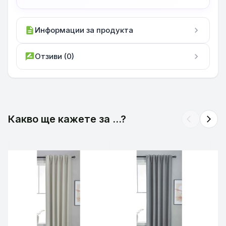
description
Информации за продукта
chevron_right
rate_review
Отзиви (0)
chevron_right
Какво ще кажете за ...?
arrow_back_ios
arrow_forward_ios