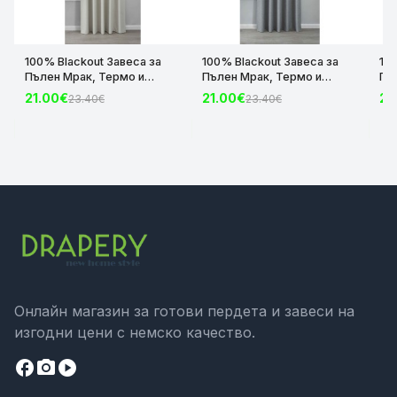
100% Blackout Завеса за
100% Blackout Завеса за
10
Пълен Мрак, Термо и
Пълен Мрак, Термо и
Пъ
Шумоизолираща с коланче
Шумоизолираща с коланче
Шу
21.00€
21.00€
21
23.40€
23.40€
цвят Крем, 175х140 и
цвят Сив, 175х140 и
цвя
245х140 за Релса и Корниз
245х140 за Релса и Корниз
24
код-2023600-004
код-2023600-006
ко
Онлайн магазин за готови пердета и завеси на
изгодни цени с немско качество.
facebook
camera_alt
play_circle