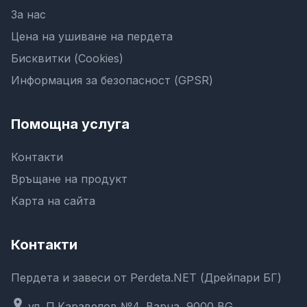
За нас
Цена на ушиване на пердета
Бисквитки (Cookies)
Информация за безопасност (GPSR)
Помощна услуга
Контакти
Връщане на продукт
Карта на сайта
Контакти
Пердета и завеси от Perdeta.NET (Дрейпари БГ)
location_on
ул. П.Каравелов №4, Варна, 9000,BG