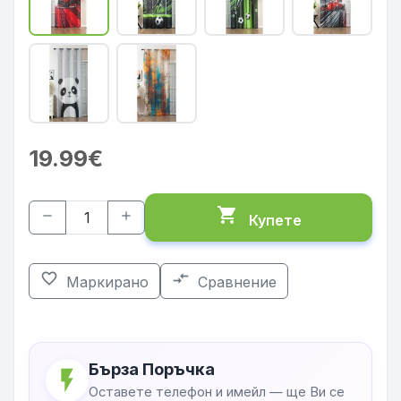
19.99€
shopping_cart
remove
add
Купете
favorite_border
compare_arrows
Маркирано
Сравнение
Бърза Поръчка
flash_on
Оставете телефон и имейл — ще Ви се