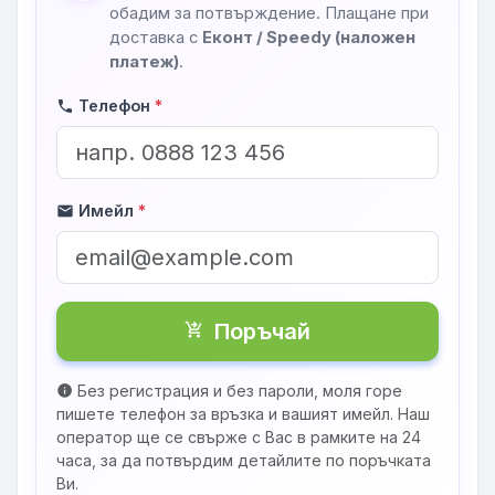
обадим за потвърждение. Плащане при
доставка с
Еконт / Speedy (наложен
платеж)
.
Телефон
*
phone
Имейл
*
mail
Поръчай
shopping_cart_checkout
Без регистрация и без пароли, моля горе
info
пишете телефон за връзка и вашият имейл. Наш
оператор ще се свърже с Вас в рамките на 24
часа, за да потвърдим детайлите по поръчката
Ви.