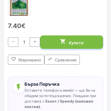
7.40€
shopping_cart
remove
add
Купете
favorite_border
compare_arrows
Маркирано
Сравнение
Бърза Поръчка
flash_on
Оставете телефон и имейл — ще Ви се
обадим за потвърждение. Плащане при
доставка с
Еконт / Speedy (наложен
платеж)
.