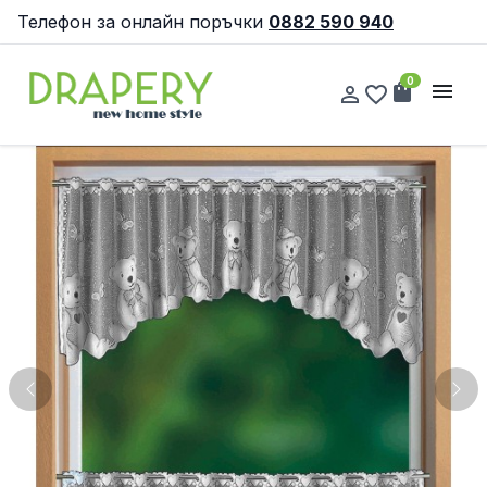
Телефон за онлайн поръчки
0882 590 940
0
shopping_bag
menu
person_outline
favorite_border
Previous
Nex