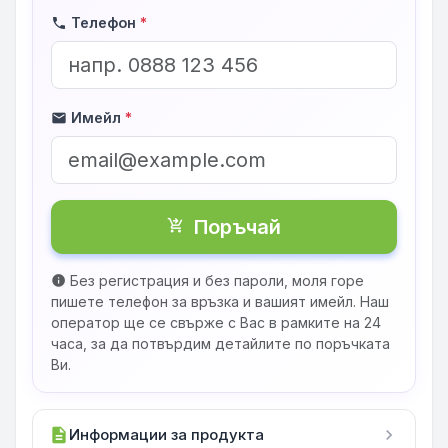
Телефон
*
phone
Имейл
*
mail
Поръчай
shopping_cart_checkout
Без регистрация и без пароли, моля горе
info
пишете телефон за връзка и вашият имейл. Наш
оператор ще се свърже с Вас в рамките на 24
часа, за да потвърдим детайлите по поръчката
Ви.
description
Информации за продукта
chevron_right