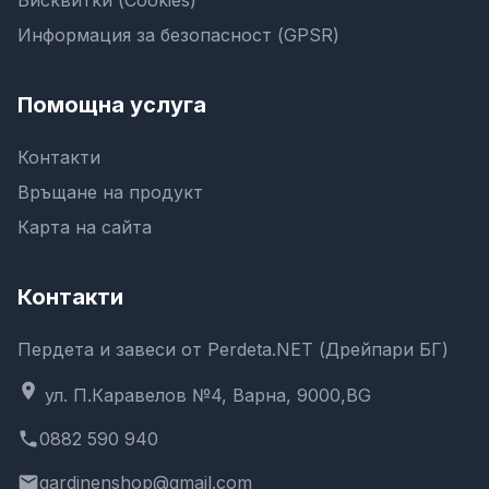
Бисквитки (Cookies)
Информация за безопасност (GPSR)
Помощна услуга
Контакти
Връщане на продукт
Карта на сайта
Контакти
Пердета и завеси от Perdeta.NET (Дрейпари БГ)
location_on
ул. П.Каравелов №4, Варна, 9000,BG
phone
0882 590 940
email
gardinenshop@gmail.com