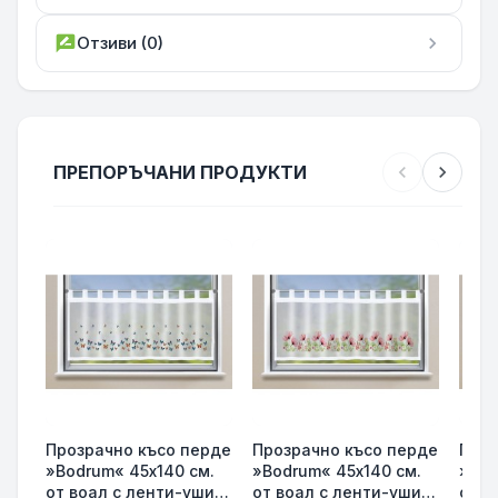
rate_review
Отзиви (0)
chevron_right
ПРЕПОРЪЧАНИ ПРОДУКТИ
chevron_left
chevron_right
Прозрачно късо перде
Прозрачно късо перде
Проз
»Bodrum« 45х140 см.
»Bodrum« 45х140 см.
»Bod
от воал с ленти-уши
от воал с ленти-уши
от в