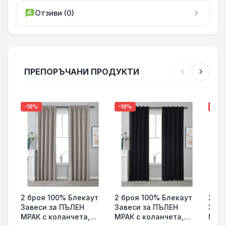
rate_review
Отзиви (0)
chevron_right
ПРЕПОРЪЧАНИ ПРОДУКТИ
chevron_left
chevron_right
-10%
-10%
-10%
2 броя 100% Блекаут
2 броя 100% Блекаут
2 бр
Завеси за ПЪЛЕН
Завеси за ПЪЛЕН
Заве
МРАК с коланчета,
МРАК с коланчета,
МРАК