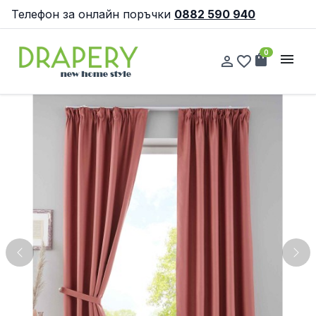
Телефон за онлайн поръчки
0882 590 940
0
shopping_bag
menu
person_outline
favorite_border
Previous
Nex