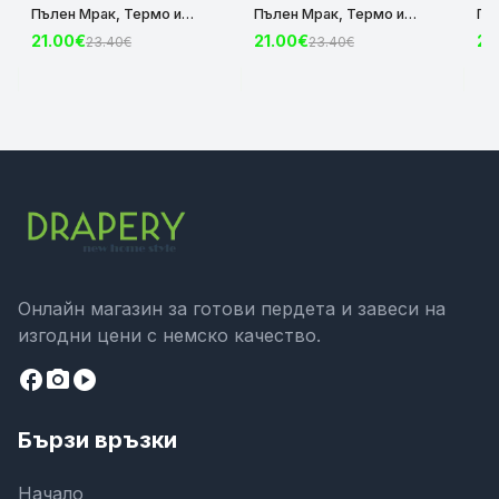
Пълен Мрак, Термо и
Пълен Мрак, Термо и
Пъ
Шумоизолираща с коланче
Шумоизолираща с коланче
Шу
21.00€
21.00€
21
23.40€
23.40€
цвят Крем, 175х140 и
цвят Сив, 175х140 и
цвя
245х140 за Релса и Корниз
245х140 за Релса и Корниз
24
код-2023600-004
код-2023600-006
ко
Онлайн магазин за готови пердета и завеси на
изгодни цени с немско качество.
facebook
camera_alt
play_circle
Бързи връзки
Начало