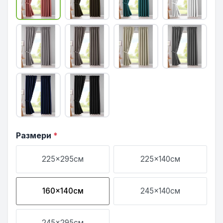
Размери
*
225x295см
225x140см
160x140см
245x140см
245x295см