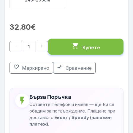
32.80€
shopping_cart
remove
add
Купете
favorite_border
compare_arrows
Маркирано
Сравнение
Бърза Поръчка
flash_on
Оставете телефон и имейл — ще Ви се
обадим за потвърждение. Плащане при
доставка с
Еконт / Speedy (наложен
платеж)
.