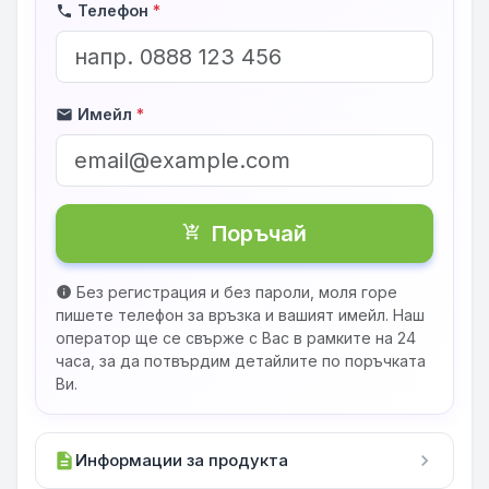
Телефон
*
phone
Имейл
*
mail
Поръчай
shopping_cart_checkout
Без регистрация и без пароли, моля горе
info
пишете телефон за връзка и вашият имейл. Наш
оператор ще се свърже с Вас в рамките на 24
часа, за да потвърдим детайлите по поръчката
Ви.
description
Информации за продукта
chevron_right