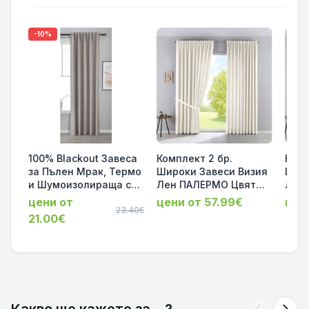
-10%
100% Blackout Завеса
Комплект 2 бр.
Комп
за Пълен Мрак, Термо
Широки Завеси Визия
Широ
и Шумоизолираща с
Лен ПАЛЕРМО Цвят
Лен
коланче цвят Таупе,
Крем - 250Х300см за
Сив 
цени от
цени от 57.99€
цен
175х140 и 245х140 за
23.40€
Тръбен Корниз и
Тръб
21.00€
Релса и Корниз
Релса код-100002651-
Релс
код-2023600-012
2-001
2-00