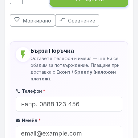
favorite_border
compare_arrows
Маркирано
Сравнение
Бърза Поръчка
flash_on
Оставете телефон и имейл — ще Ви се
обадим за потвърждение. Плащане при
доставка с
Еконт / Speedy (наложен
платеж)
.
Телефон
*
phone
Имейл
*
mail