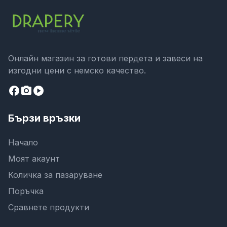
Онлайн магазин за готови пердета и завеси на
изгодни цени с немско качество.
facebook
camera_alt
play_circle
Бързи връзки
Начало
Моят акаунт
Количка за пазаруване
Поръчка
Сравнете продукти