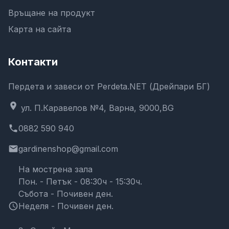
Връщане на продукт
Карта на сайта
Контакти
Пердета и завеси от Perdeta.NET (Дрейпари БГ)
location_on
ул. П.Каравелов №4, Варна, 9000,BG
phone
0882 590 940
email
gardinenshop@gmail.com
На мострена зала
Пон. - Петък - 08:30ч - 15:30ч.
Събота - Почивен ден.
schedule
Неделя - Почивен ден.