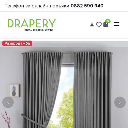
Телефон за онлайн поръчки
0882 590 940
0
shopping_bag
menu
person_outline
favorite_border
Разпродажба
Previous
Nex