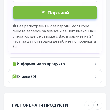
Поръчай
shopping_cart_checkout
Без регистрация и без пароли, моля горе
info
пишете телефон за връзка и вашият имейл. Наш
оператор ще се свърже с Вас в рамките на 24
часа, за да потвърдим детайлите по поръчката
Ви.
description
Информации за продукта
chevron_right
rate_review
Отзиви (0)
chevron_right
ПРЕПОРЪЧАНИ ПРОДУКТИ
chevron_left
chevron_right