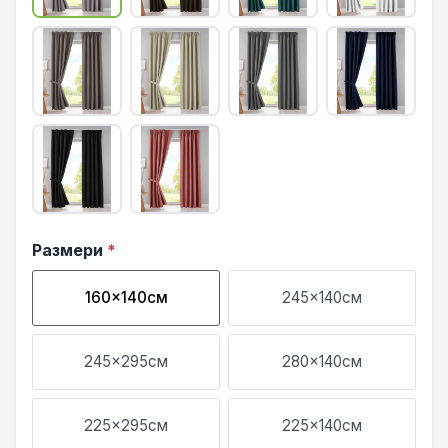
Размери
*
160x140см
245x140см
245x295см
280x140см
225x295см
225x140см