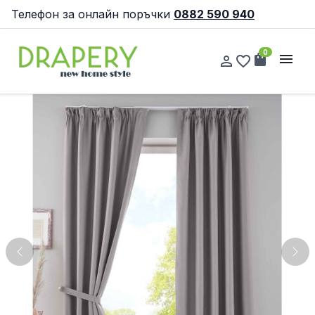
Телефон за онлайн поръчки
0882 590 940
0
shopping_bag
menu
person_outline
favorite_border
Previous
Nex