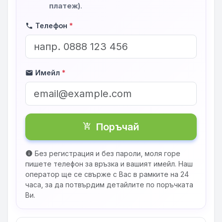
платеж)
.
Телефон
*
phone
Имейл
*
mail
Поръчай
shopping_cart_checkout
Без регистрация и без пароли, моля горе
info
пишете телефон за връзка и вашият имейл. Наш
оператор ще се свърже с Вас в рамките на 24
часа, за да потвърдим детайлите по поръчката
Ви.