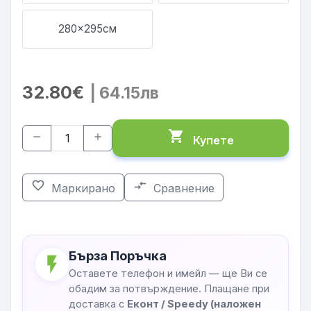
280x295см
32.80€
| 64.15лв
shopping_cart
remove
add
Купете
favorite_border
compare_arrows
Маркирано
Сравнение
Бърза Поръчка
flash_on
Оставете телефон и имейл — ще Ви се
обадим за потвърждение. Плащане при
доставка с
Еконт / Speedy (наложен