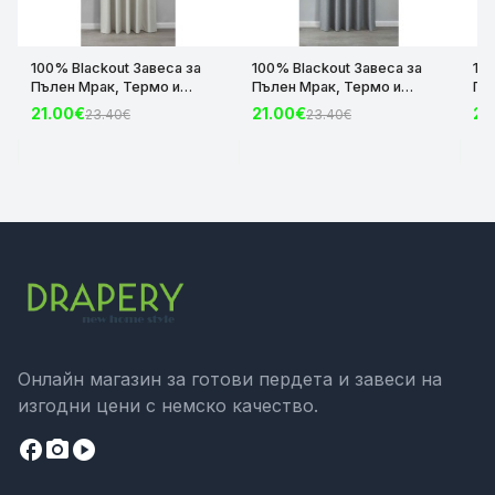
100% Blackout Завеса за
100% Blackout Завеса за
10
Пълен Мрак, Термо и
Пълен Мрак, Термо и
Пъ
Шумоизолираща с коланче
Шумоизолираща с коланче
Шу
21.00€
21.00€
21
23.40€
23.40€
цвят Крем, 175х140 и
цвят Сив, 175х140 и
цвя
245х140 за Релса и Корниз
245х140 за Релса и Корниз
24
код-2023600-004
код-2023600-006
ко
Онлайн магазин за готови пердета и завеси на
изгодни цени с немско качество.
facebook
camera_alt
play_circle