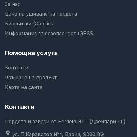
За нас
Цена на ушиване на пердета
Бисквитки (Cookies)
Информация за безопасност (GPSR)
Помощна услуга
Контакти
Връщане на продукт
Карта на сайта
Контакти
Пердета и завеси от Perdeta.NET (Дрейпари БГ)
location_on
ул. П.Каравелов №4, Варна, 9000,BG