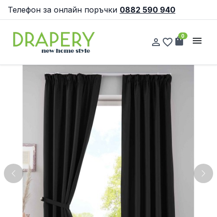
Телефон за онлайн поръчки
0882 590 940
0
shopping_bag
menu
person_outline
favorite_border
Previous
Nex