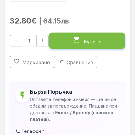
32.80€
| 64.15лв
shopping_cart
remove
add
Купете
favorite_border
compare_arrows
Маркирано
Сравнение
Бърза Поръчка
flash_on
Оставете телефон и имейл — ще Ви се
обадим за потвърждение. Плащане при
доставка с
Еконт / Speedy (наложен
платеж)
.
Телефон
*
phone