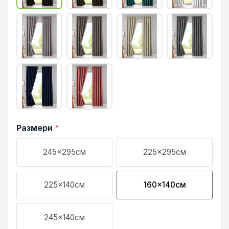
Размери
*
245x295см
225x295см
225x140см
160x140см
245x140см