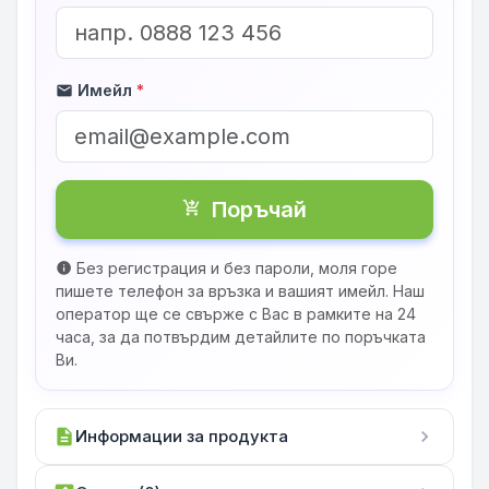
Имейл
*
mail
Поръчай
shopping_cart_checkout
Без регистрация и без пароли, моля горе
info
пишете телефон за връзка и вашият имейл. Наш
оператор ще се свърже с Вас в рамките на 24
часа, за да потвърдим детайлите по поръчката
Ви.
description
Информации за продукта
chevron_right