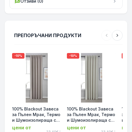
rate_review
Отзиви (0)
chevron_right
ПРЕПОРЪЧАНИ ПРОДУКТИ
chevron_left
chevron_right
-10%
-10%
-10%
100% Blackout Завеса
100% Blackout Завеса
100%
за Пълен Мрак, Термо
за Пълен Мрак, Термо
за П
и Шумоизолираща с
и Шумоизолираща с
и Ш
коланче цвят Таупе,
коланче цвят Крем,
кола
цени от
цени от
цен
175х140 и 245х140 за
175х140 и 245х140 за
175х
23.40€
23.40€