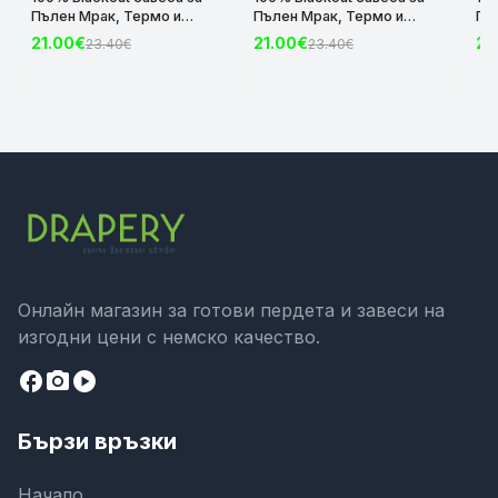
Пълен Мрак, Термо и
Пълен Мрак, Термо и
Пъ
Шумоизолираща с коланче
Шумоизолираща с коланче
Шу
21.00€
21.00€
21
23.40€
23.40€
цвят Крем, 175х140 и
цвят Сив, 175х140 и
цвя
245х140 за Релса и Корниз
245х140 за Релса и Корниз
24
код-2023600-004
код-2023600-006
ко
Онлайн магазин за готови пердета и завеси на
изгодни цени с немско качество.
facebook
camera_alt
play_circle
Бързи връзки
Начало