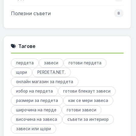
Полезни съвети
8
Тагове
пердета
завеси
готови пердета
щори
PERDETA.NET.
онлайн магазин за пердета
избор на пердета
готови блекаут завеси
размери за пердета
как се мери завеса
широчина на перде
готови завеси
височина на завеса
съвети за интериор
завеси или щори