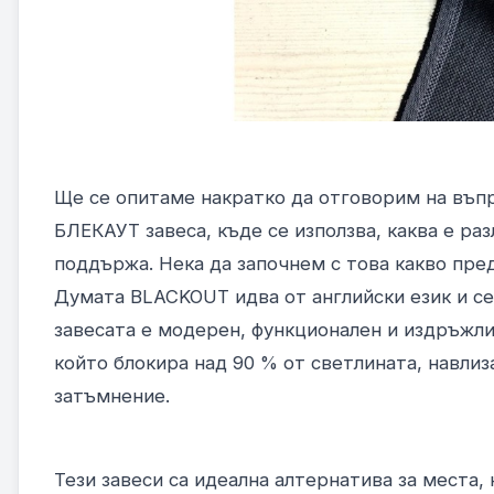
Ще се опитаме накратко да отговорим на въп
БЛЕКАУТ завеса, къде се използва, каква е раз
поддържа. Нека да започнем с това какво пр
Думата BLACKOUT идва от английски език и се
завесата е модерен, функционален и издръжли
който блокира над 90 % от светлината, навли
затъмнение.
Тези завеси са идеална алтернатива за места,