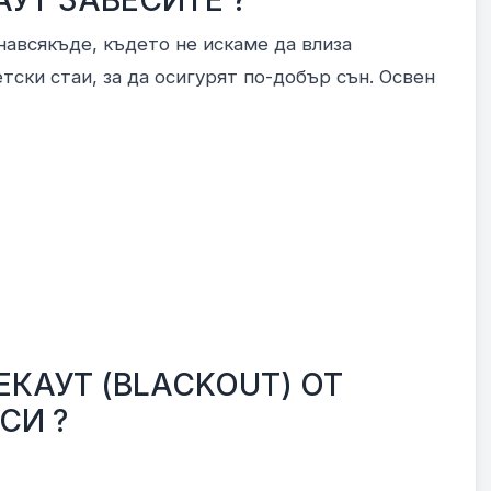
УТ ЗАВЕСИТЕ ?
навсякъде, където не искаме да влиза
тски стаи, за да осигурят по-добър сън. Освен
ЕКАУТ (BLACKOUT) ОТ
СИ ?