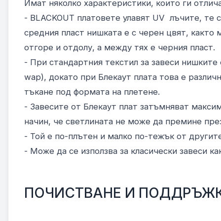
Имат няколко характеристики, които ги отлича
- BLACKOUT платовете улавят UV лъчите, те с
средния пласт нишката е с черен цвят, както 
отгоре и отдолу, а между тях е черния пласт.
- При стандартния текстил за завеси нишките 
wap), докато при Блекаут плата това е различн
тъкане под формата на плетене.
- Завесите от Блекаут плат затъмняват макси
начин, че светлината не може да премине през
- Той е по-плътен и малко по-тежък от другит
- Може да се използва за класически завеси ка
ПОЧИСТВАНЕ И ПОДДРЪЖК