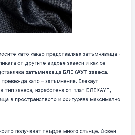
росите като какво представлява затъмняваща -
ликата от другите видове завеси и как се
едставлява
затъмняваща БЛЕКАУТ завеса
.
 превежда като – затъмнение. Блекаут
в тип завеса, изработена от плат БЛЕКАУТ,
заща в пространството и осигурява максимално
 които получават твърде много слънце. Освен