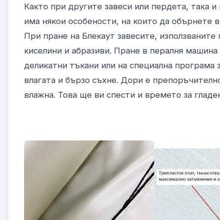
Както при другите завеси или пердета, така 
има някои особености, на които да обърнете 
При пране на Блекаут завесите, използваните
киселини и абразиви. Пране в пералня машина
деликатни тъкани или на специална програма 
влагата и бързо съхне. Дори е препоръчително
влажна. Това ще ви спести и времето за гладе