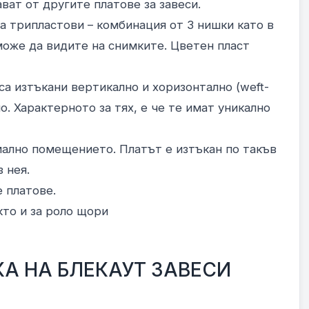
ват от другите платове за завеси.
а трипластови – комбинация от 3 нишки като в
може да видите на снимките. Цветен пласт
са изтъкани вертикално и хоризонтално (weft-
о. Характерното за тях, е че те имат уникално
мално помещението. Платът е изтъкан по такъв
 нея.
е платове.
кто и за роло щори
А НА БЛЕКАУТ ЗАВЕСИ