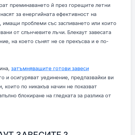
ират преминаването й през горещите летни
инасят за енергийната ефективност на
, имащи проблеми със заспиването или които
явани от слънчевите лъчи. Блекаут завесата
е, на което сънят не се прекъсва и е по-
лина,
затъмняващите готови завеси
о и осигуряват уединение, предпазвайки ви
и, които по никакъв начин не показват
апълно блокиране на гледката за разлика от