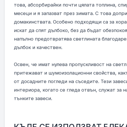
това, абсорбирайки почти цялата топлина, сп
месеци и я запазват през зимата. С това допр
домакинствата. Особено подходящи са за хора
искат да спят дълбоко, без да бъдат обезпоко
напълно предотвратява светлината благодарени
дълбок и качествен.
Освен, че имат нулева пропускливост на свет
притежават и шумоизолационни свойства, какт
от досадните погледи на съседите. Тези завес
интериора, когато се гледа отвън, служат за н
тънките завеси.