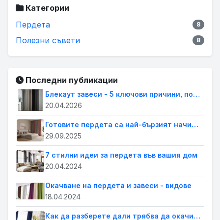
Категории
Пердета
8
Полезни съвети
8
Последни публикации
Блекаут завеси - 5 ключови причини, поради които всеки дом се нуждае от тях.
20.04.2026
Готовите пердета са най-бързият начин да освежиш дома си. Лесна промяна с голям ефект
29.09.2025
7 стилни идеи за пердета във вашия дом
20.04.2024
Окачване на пердета и завеси - видове
18.04.2024
Как да разберете дали трябва да окачите завеси или щори на прозорците в дома си