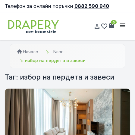
Телефон за онлайн поръчки
0882 590 940
0
shopping_bag
menu
person_outline
favorite_border
Начало
Блог
избор на пердета и завеси
Таг: избор на пердета и завеси