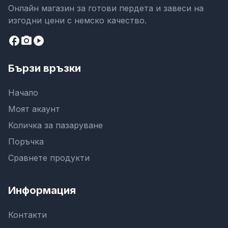
Онлайн магазин за готови пердета и завеси на
изгодни цени с немско качество.
facebook
camera_alt
play_circle
Бързи връзки
Начало
Моят акаунт
Количка за пазаруване
Поръчка
Сравнете продукти
Информация
Контакти