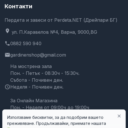
Контакти
Пердета и завеси от Perdeta.NET (Дрейпари БГ)
location_on
ул. П.Каравелов №4, Варна, 9000,BG
phone
0882 590 940
email
gardinenshop@gmail.com
На мострена зала
Пон. - Петък - 08:30ч - 15:30ч.
Събота - Почивен ден.
schedule
Неделя - Почивен ден.
За Онлайн Магазина
Пон. - Неделя от 09:00ч до 19:00ч
close
Използваме бисквитки, за да подобрим вашето
преживяване. Продължавайки, приемате нашата