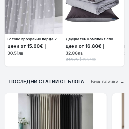
Готово прозрачно перде 245x140см. „ВАЛЕНСИЯ“, с релефни помпони-точки цвят натурален с ленена визия за релса и корниз Код-2023450
Двуцветен Комплект спално бельо Микросатен „Берлин“ – Калъфка за възглавница, Плик за завивка с цип, Цвят Тъмно Сив-Сив код-202090-017
цени от 15.60€
цени от 16.80€
це
|
|
30.51лв
32.86лв
23
24.00€
| 46.94лв
ПОСЛЕДНИ СТАТИИ ОТ БЛОГА
Виж всички →