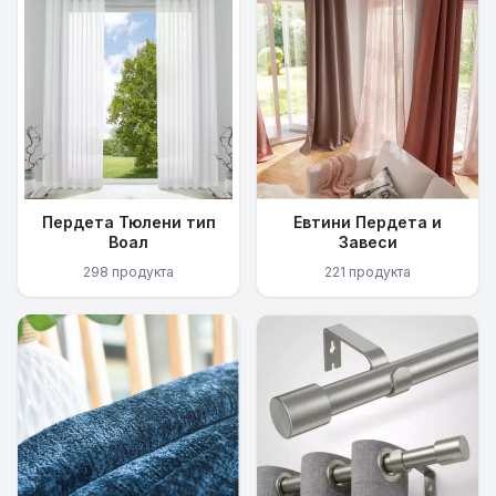
Пердета Тюлени тип
Евтини Пердета и
Воал
Завеси
298 продукта
221 продукта