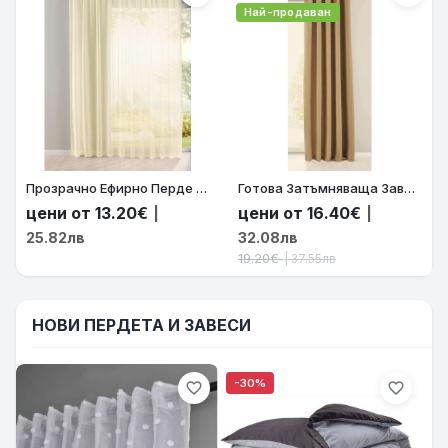
Най-продаван
Прозрачно Ефирно Перде Органза-Батиста цвят Крем за Релса и Тръбен Корниз 245х140 и 245х300 код-61500 58508363
Готова Затъмняваща Завеса Блекаут (Blackout) Серия NEW YORK – Термо и Шумоизолираща, Цвят Бежов (Различни Размери) | Код: 202020610-063
цени от 13.20€
цени от 16.40€
|
|
25.82лв
32.08лв
19.20€
| 37.55лв
НОВИ ПЕРДЕТА И ЗАВЕСИ
-30%
favorite_border
favorite_border