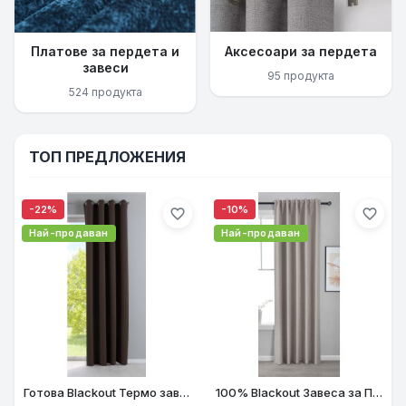
Платове за пердета и
Аксесоари за пердета
завеси
95 продукта
524 продукта
ТОП ПРЕДЛОЖЕНИЯ
-22%
-10%
favorite_border
favorite_border
Най-продаван
Най-продаван
Готова Blackout Термо завеса NEW YORK с халки за Тръбен Корниз, затъмняваща, шумоизолираща цвят Кафяв, 5 Размера, код- 201920600-019
100% Blackout Завеса за Пълен Мрак, Термо и Шумоизолираща с коланче цвят Таупе, 175х140 и 245х140 за Релса и Корниз код-2023600-012