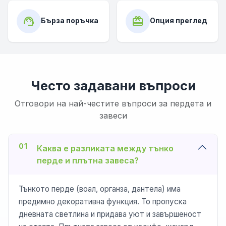
support_agent
card_giftcard
Бърза поръчка
Опция преглед
Често задавани въпроси
Отговори на най-честите въпроси за пердета и
завеси
01
Каква е разликата между тънко
перде и плътна завеса?
Тънкото перде (воал, органза, дантела) има
предимно декоративна функция. То пропуска
дневната светлина и придава уют и завършеност