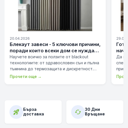
20.04.2026
29.09
Блекаут завеси - 5 ключови причини,
Гото
поради които всеки дом се нуждае
начин
от тях.
пром
Научете всичко за ползите от blackout
Да из
технологиите: от здравословен сън и пълна
специ
тъмнина до термозащита и дискретност.
призн
Спрете светлината, шум…
превр
Прочети още →
Проч
Бърза
30 Дни
rocket_launch
cached
доставка
Връщане