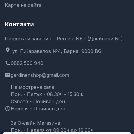
Карта на сайта
Контакти
Пердета и завеси от Perdeta.NET (Дрейпари БГ)
location_on
ул. П.Каравелов №4, Варна, 9000,BG
phone
0882 590 940
email
gardinenshop@gmail.com
На мострена зала
Пон. - Петък - 08:30ч - 15:30ч.
Събота - Почивен ден.
schedule
Неделя - Почивен ден.
За Онлайн Магазина
Пон. - Неделя от 09:00ч до 19:00ч