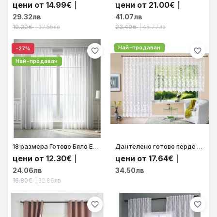
цени от 14.99€
цени от 21.00€
|
|
29.32лв
41.07лв
19.20€
23.40€
| 37.55лв
| 45.77лв
Най-продаван
-27%
favorite_border
favorite_border
Най-продаван
18 размера Готово Бяло Ефирно Перде от Воал с оловна нишка, за Релса или Тръбен Корниз код-610011
Дантелено готово перде на флорални мотиви с красив завършек, за Релса и Тръбен Корниз, цвят бял, височина от 145см и 245см. код-13146
цени от 12.30€
цени от 17.64€
|
|
24.06лв
34.50лв
16.80€
| 32.86лв
favorite_border
favorite_border