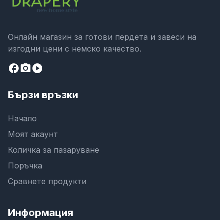
Онлайн магазин за готови пердета и завеси на
изгодни цени с немско качество.
facebook
camera_alt
play_circle
Бързи връзки
Начало
Моят акаунт
Количка за пазаруване
Поръчка
Сравнете продукти
Информация