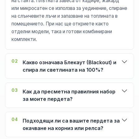
на стаята. Плътната завеса от кадифе, жакард
или микросатен се използва за уединение, спиране
на слънчевите лъчи и запазване на топлината в
помещението. При нас ще откриете както
отделни модели, така и готови комбинирани
комплекти.
02
Какво означава Блекаут (Blackout) и
спира ли светлината на 100%?
03
Как да пресметна правилния набор
за моите пердета?
04
Подходящи ли са вашите пердета за
окачване на корниз или релса?