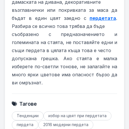
дамаската на дивана, декоративните
възглавнички или покривката за маса да
бъдат в един цвят заедно с
пердетата
.
Разбира се всичко това трябва да бъде
съобразено с предназначението и
големината на стаята, не поставяйте едни и
същи пердета в цялата къща това е често
допускана грешка. Ако стаята е малка
изберете по-светли тонове, не залагайте на
много ярки цветове има опасност бързо да
ви омръзнат.
Тагове
Тенденции
избор на цвят при пердетата
пердета
2016 модерни пердета