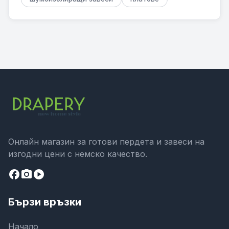
Онлайн магазин за готови пердета и завеси на
изгодни цени с немско качество.
facebook
camera_alt
play_circle
Бързи връзки
Начало