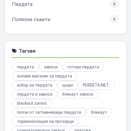
Пердета
8
Полезни съвети
8
Тагове
пердета
завеси
готови пердета
онлайн магазин за пердета
избор на пердета
щори
PERDETA.NET.
пердета и завеси
блекаут завеси
blackout zavesi
ползи от затъмняващи пердета
блекаут
термоизолация на прозорци
шумоизолиращи завеси
платове