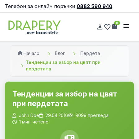
Телефон за онлайн поръчки
0882 590 940
0
shopping_bag
menu
person_outline
favorite_border
Начало
Блог
Пердета
Тенденции за избор на цвят при
пердетата
Тенденции за избор на цвят
при пердетата
John Doe
29.04.2016
9099 прегледа
1 мин. четене