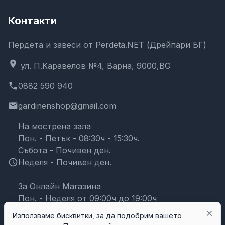
Контакти
Пердета и завеси от Perdeta.NET (Дрейпари БГ)
location_on
ул. П.Каравелов №4, Варна, 9000,BG
phone
0882 590 940
email
gardinenshop@gmail.com
На мострена зала
Пон. - Петък - 08:30ч - 15:30ч.
Събота - Почивен ден.
schedule
Неделя - Почивен ден.
За Онлайн Магазина
Пон. - Неделя от 09:00ч до 19:00ч
close
Използваме бисквитки, за да подобрим вашето