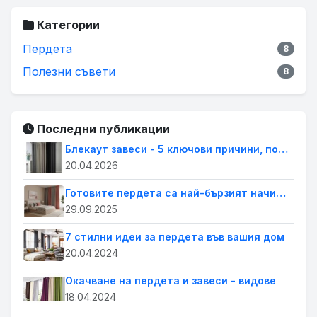
Категории
Пердета
8
Полезни съвети
8
Последни публикации
Блекаут завеси - 5 ключови причини, поради които всеки дом се нуждае от тях.
20.04.2026
Готовите пердета са най-бързият начин да освежиш дома си. Лесна промяна с голям ефект
29.09.2025
7 стилни идеи за пердета във вашия дом
20.04.2024
Окачване на пердета и завеси - видове
18.04.2024