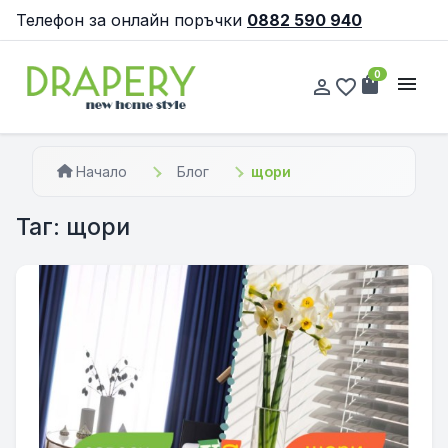
Телефон за онлайн поръчки
0882 590 940
0
shopping_bag
menu
person_outline
favorite_border
Начало
Блог
щори
Таг: щори