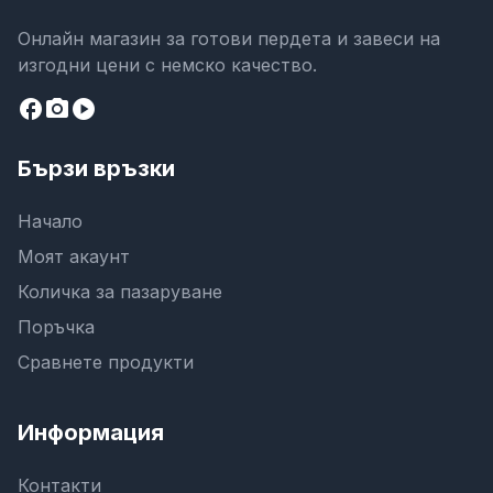
Онлайн магазин за готови пердета и завеси на
изгодни цени с немско качество.
facebook
camera_alt
play_circle
Бързи връзки
Начало
Моят акаунт
Количка за пазаруване
Поръчка
Сравнете продукти
Информация
Контакти