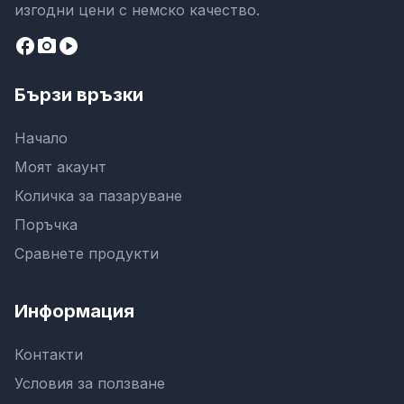
изгодни цени с немско качество.
facebook
camera_alt
play_circle
Бързи връзки
Начало
Моят акаунт
Количка за пазаруване
Поръчка
Сравнете продукти
Информация
Контакти
Условия за ползване