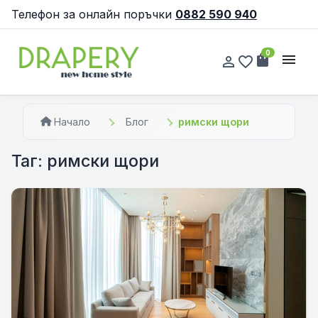
Телефон за онлайн поръчки
0882 590 940
0
shopping_bag
menu
person_outline
favorite_border
Начало
Блог
римски щори
Таг: римски щори