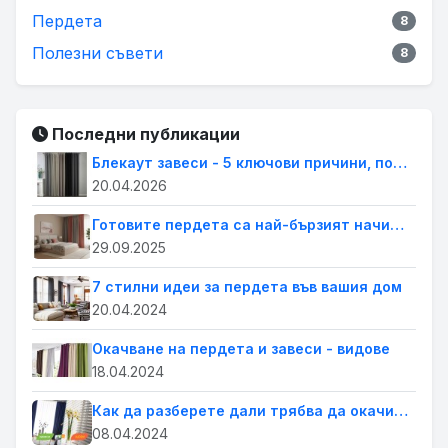
Пердета
8
Полезни съвети
8
Последни публикации
Блекаут завеси - 5 ключови причини, поради които всеки дом се нуждае от тях.
20.04.2026
Готовите пердета са най-бързият начин да освежиш дома си. Лесна промяна с голям ефект
29.09.2025
7 стилни идеи за пердета във вашия дом
20.04.2024
Окачване на пердета и завеси - видове
18.04.2024
Как да разберете дали трябва да окачите завеси или щори на прозорците в дома си
08.04.2024