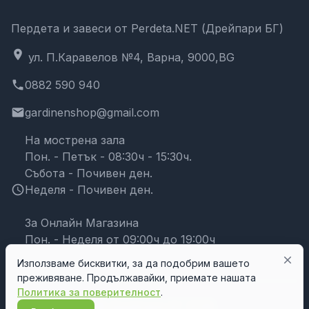
Пердета и завеси от Perdeta.NET (Дрейпари БГ)
location_on
ул. П.Каравелов №4, Варна, 9000,BG
phone
0882 590 940
email
gardinenshop@gmail.com
На мострена зала
Пон. - Петък - 08:30ч - 15:30ч.
Събота - Почивен ден.
schedule
Неделя - Почивен ден.
За Онлайн Магазина
Пон. - Неделя от 09:00ч до 19:00ч
close
Използваме бисквитки, за да подобрим вашето
преживяване. Продължавайки, приемате нашата
Политика за поверителност
.
© Дрейпари БГ 2026