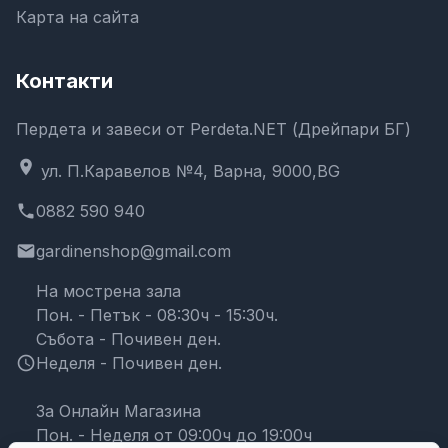
Карта на сайта
Контакти
Пердета и завеси от Perdeta.NET (Дрейпари БГ)
location_on
ул. П.Каравелов №4, Варна, 9000,BG
phone
0882 590 940
email
gardinenshop@gmail.com
На мострена зала
Пон. - Петък - 08:30ч - 15:30ч.
Събота - Почивен ден.
schedule
Неделя - Почивен ден.
За Онлайн Магазина
Пон. - Неделя от 09:00ч до 19:00ч