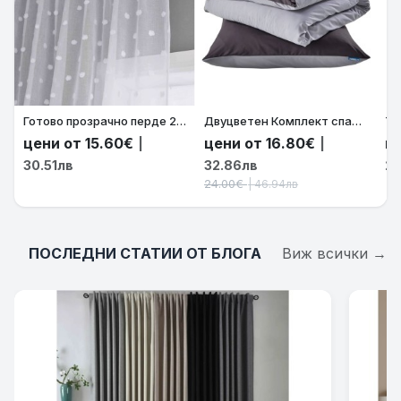
Готово прозрачно перде 245x140см. „ВАЛЕНСИЯ“, с релефни помпони-точки цвят натурален с ленена визия за релса и корниз Код-2023450
Двуцветен Комплект спално бельо Микросатен „Берлин“ – Калъфка за възглавница, Плик за завивка с цип, Цвят Тъмно Сив-Сив код-202090-017
цени от 15.60€
цени от 16.80€
це
|
|
30.51лв
32.86лв
23
24.00€
| 46.94лв
ПОСЛЕДНИ СТАТИИ ОТ БЛОГА
Виж всички →