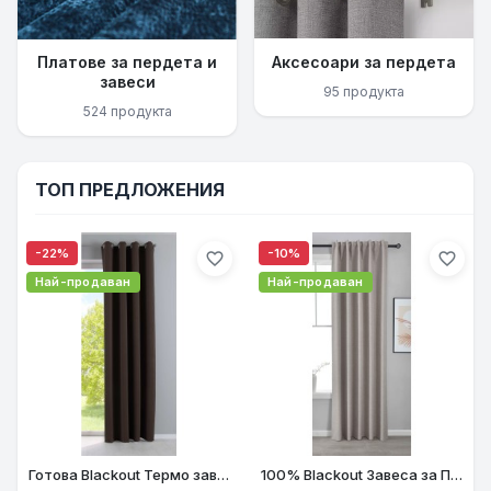
Платове за пердета и
Аксесоари за пердета
завеси
95 продукта
524 продукта
ТОП ПРЕДЛОЖЕНИЯ
-22%
-10%
favorite_border
favorite_border
Най-продаван
Най-продаван
Готова Blackout Термо завеса NEW YORK с халки за Тръбен Корниз, затъмняваща, шумоизолираща цвят Кафяв, 5 Размера, код- 201920600-019
100% Blackout Завеса за Пълен Мрак, Термо и Шумоизолираща с коланче цвят Таупе, 175х140 и 245х140 за Релса и Корниз код-2023600-012