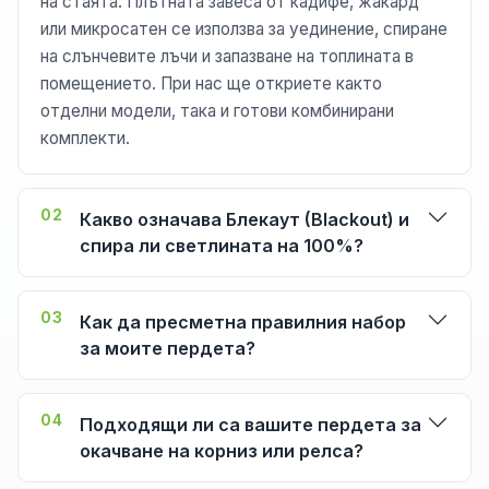
на стаята. Плътната завеса от кадифе, жакард
или микросатен се използва за уединение, спиране
на слънчевите лъчи и запазване на топлината в
помещението. При нас ще откриете както
отделни модели, така и готови комбинирани
комплекти.
02
Какво означава Блекаут (Blackout) и
спира ли светлината на 100%?
03
Как да пресметна правилния набор
за моите пердета?
04
Подходящи ли са вашите пердета за
окачване на корниз или релса?