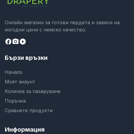
Онлайн магазин за готови пердета и завеси на
изгодни цени с немско качество.
facebook
camera_alt
play_circle
Бързи връзки
Начало
Моят акаунт
Количка за пазаруване
Поръчка
Сравнете продукти
Информация