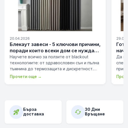
20.04.2026
29.09
Блекаут завеси - 5 ключови причини,
Гото
поради които всеки дом се нуждае
начин
от тях.
пром
Научете всичко за ползите от blackout
Да из
технологиите: от здравословен сън и пълна
специ
тъмнина до термозащита и дискретност.
призн
Спрете светлината, шум…
превр
Прочети още →
Проч
Бърза
30 Дни
rocket_launch
cached
доставка
Връщане