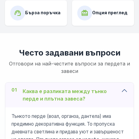
support_agent
card_giftcard
Бърза поръчка
Опция преглед
Често задавани въпроси
Отговори на най-честите въпроси за пердета и
завеси
01
Каква е разликата между тънко
перде и плътна завеса?
Тънкото перде (воал, органза, дантела) има
предимно декоративна функция. То пропуска
дневната светлина и придава уют и завършеност