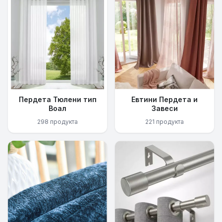
Пердета Тюлени тип
Евтини Пердета и
Воал
Завеси
298 продукта
221 продукта