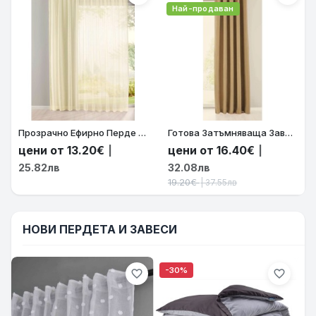
Най-продаван
Прозрачно Ефирно Перде Органза-Батиста цвят Крем за Релса и Тръбен Корниз 245х140 и 245х300 код-61500 58508363
Готова Затъмняваща Завеса Блекаут (Blackout) Серия NEW YORK – Термо и Шумоизолираща, Цвят Бежов (Различни Размери) | Код: 202020610-063
цени от 13.20€
цени от 16.40€
|
|
25.82лв
32.08лв
19.20€
| 37.55лв
НОВИ ПЕРДЕТА И ЗАВЕСИ
-30%
favorite_border
favorite_border