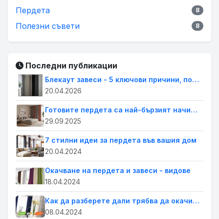
Пердета
8
Полезни съвети
8
Последни публикации
Блекаут завеси - 5 ключови причини, поради които всеки дом се нуждае от тях.
20.04.2026
Готовите пердета са най-бързият начин да освежиш дома си. Лесна промяна с голям ефект
29.09.2025
7 стилни идеи за пердета във вашия дом
20.04.2024
Окачване на пердета и завеси - видове
18.04.2024
Как да разберете дали трябва да окачите завеси или щори на прозорците в дома си
08.04.2024