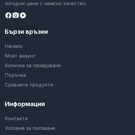
изгодни цени с немско качество.
facebook
camera_alt
play_circle
Бързи връзки
Начало
Моят акаунт
Количка за пазаруване
Поръчка
Сравнете продукти
Информация
Контакти
Условия за ползване