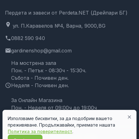
Пердета и завеси от Perdeta.NET (Дрейпари БГ)
location_on
ул. П.Каравелов №4, Варна, 9000,BG
phone
0882 590 940
email
gardinenshop@gmail.com
На мострена зала
Пон. - Петък - 08:30ч - 15:30ч.
Събота - Почивен ден.
schedule
Неделя - Почивен ден.
За Онлайн Магазина
Пон. - Неделя от 09:00ч до 19:00ч
close
Използваме бисквитки, за да подобрим вашето
преживяване. Продължавайки, приемате нашата
Политика за поверителност
.
© Дрейпари БГ 2026