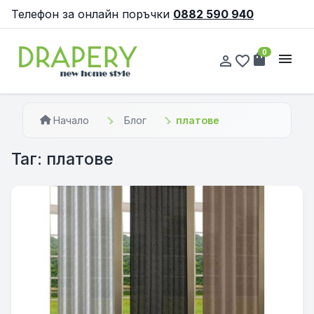
Телефон за онлайн поръчки
0882 590 940
0
shopping_bag
menu
person_outline
favorite_border
Начало
Блог
платове
Таг: платове