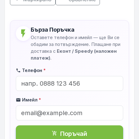
Бърза Поръчка
flash_on
Оставете телефон и имейл — ще Ви се
обадим за потвърждение. Плащане при
доставка с
Еконт / Speedy (наложен
платеж)
.
Телефон
*
phone
Имейл
*
mail
Поръчай
shopping_cart_checkout