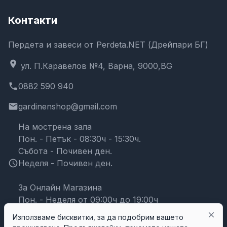
Контакти
Пердета и завеси от Perdeta.NET (Дрейпари БГ)
location_on
ул. П.Каравелов №4, Варна, 9000,BG
phone
0882 590 940
email
gardinenshop@gmail.com
На мострена зала
Пон. - Петък - 08:30ч - 15:30ч.
Събота - Почивен ден.
schedule
Неделя - Почивен ден.
За Онлайн Магазина
Пон. - Неделя от 09:00ч до 19:00ч
close
Използваме бисквитки, за да подобрим вашето