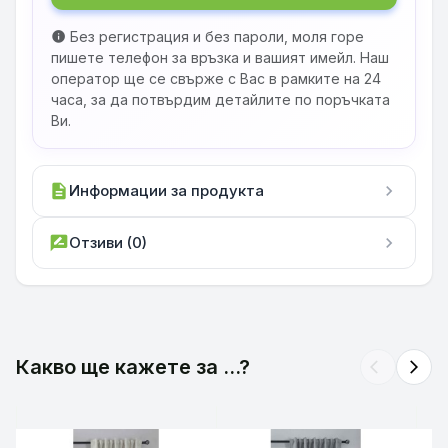
Без регистрация и без пароли, моля горе
info
пишете телефон за връзка и вашият имейл. Наш
оператор ще се свърже с Вас в рамките на 24
часа, за да потвърдим детайлите по поръчката
Ви.
description
Информации за продукта
chevron_right
rate_review
Отзиви (0)
chevron_right
Какво ще кажете за ...?
arrow_back_ios
arrow_forward_ios