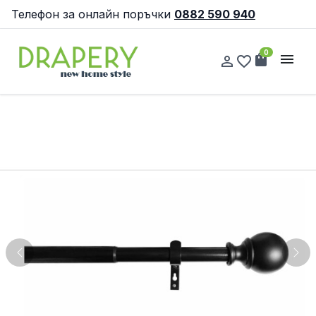
Телефон за онлайн поръчки
0882 590 940
0
shopping_bag
menu
person_outline
favorite_border
Previous
Nex