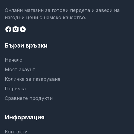
Онлайн магазин за готови пердета и завеси на
изгодни цени с немско качество.
facebook
camera_alt
play_circle
Бързи връзки
Начало
Моят акаунт
Количка за пазаруване
Поръчка
Сравнете продукти
Информация
Контакти