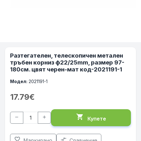
Разтегателен, телескопичен метален
тръбен корниз ф22/25mm, размер 97-
180см. цвят черен-мат код-2021191-1
Модел:
2021191-1
17.79€
shopping_cart
remove
add
Купете
favorite_border
compare_arrows
Маркирано
Сравнение