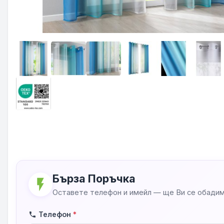
Бърза Поръчка
flash_on
Оставете телефон и имейл — ще Ви се обадим
Телефон
*
phone