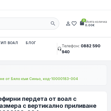
0
shopping_bag
Моята количка
search
person_outline
favorite_border
0.00€
ТИП ВОАЛ
БЛОГ
Телефон:
0882 590
headset_mic
940
ане от Бяло към Синьо, код-10000183-004
ефирни пердета от воал с
размера с вертикално приливане