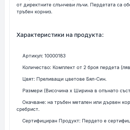
от директните слънчеви лъчи. Пердетата са об
тръбен корниз.
Характеристики на продукта:
Артикул: 10000183
Количество: Комплект от 2 броя пердета (ляво
Цвят: Преливащи цветове Бял-Син.
Размери (Височина х Ширина в опънато състояние
Окачване: на тръбен метален или дървен корн
сребрист.
Сертифициран Продукт: Пердето е сертифицира