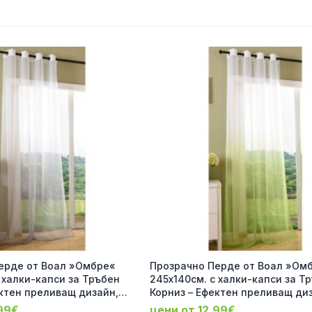
ерде от Воал »Омбре«
Прозрачно Перде от Воал »Ом
 халки-капси за Тръбен
245х140см. с халки-капси за Т
ектен преливащ дизайн,
Корниз – Ефектен преливащ ди
в код-20420
Цвят Бял-Зелен код-20420
.99€
цени от 12.99€