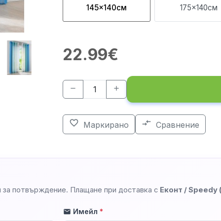
145x140см
175x140см
22.99€
remove
add
favorite_border
compare_arrows
Маркирано
Сравнение
 за потвърждение. Плащане при доставка с
Еконт / Speedy
Имейл
*
mail