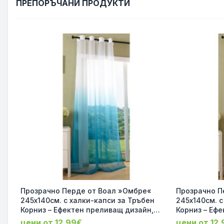
ПРЕПОРЪЧАНИ ПРОДУКТИ
Прозрачно Перде от Воал »Омбре«
Прозрачно П
245х140см. с халки-капси за Тръбен
245х140см. с
Корниз – Ефектен преливащ дизайн,
Корниз – Еф
Цвят Бял-Тюркоаз код-20420
Цвят Бял-Си
цени от 12.99€
цени от 12