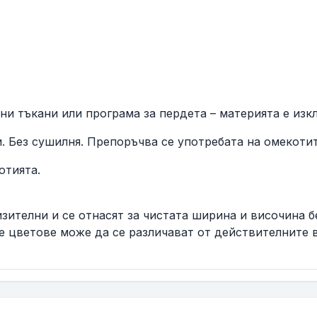
.
и тъкани или програма за пердета – материята е изк
 Без сушилня. Препоръчва се употребата на омекотит
ютията.
ителни и се отнасят за чистата ширина и височина б
е цветове може да се различават от действителните 