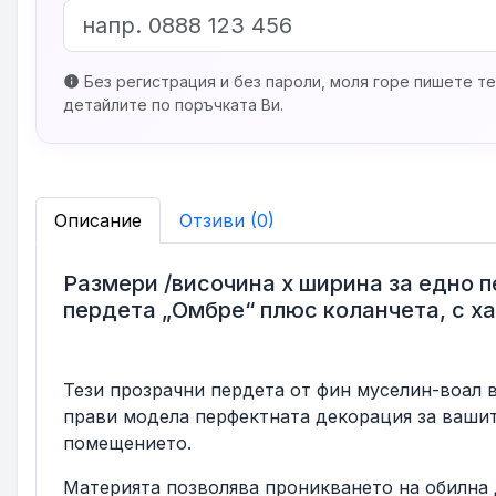
Без регистрация и без пароли, моля горе пишете те
info
детайлите по поръчката Ви.
Описание
Отзиви (0)
Размери /височина х ширина за едно п
пердета „Омбре“ плюс коланчета, с ха
Тези прозрачни пердета от фин муселин-воал 
прави модела перфектната декорация за вашит
помещението.
Материята позволява проникването на обилна 