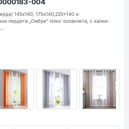
10000183-004
ерде/ 145х140, 175x140,225x140 и
чни пердета „Омбре“ плюс коланчета, с халки-
..