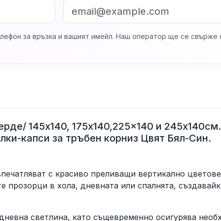
лефон за връзка и вашият имейл. Наш оператор ще се свърже с
ерде/ 145х140, 175x140,225x140 и 245х140см
лки-капси за тръбен корниз Цвят Бял-Син.
впечатляват с красиво преливащи вертикално цветове
е прозорци в хола, дневната или спалнята, създавай
дневна светлина, като същевременно осигурява необ