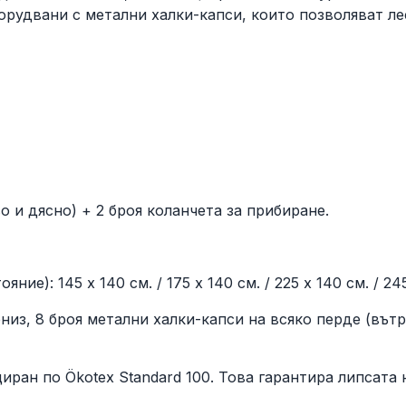
орудвани с метални халки-капси, които позволяват ле
 и дясно) + 2 броя коланчета за прибиране.
): 145 x 140 см. / 175 x 140 см. / 225 x 140 см. / 245
из, 8 броя метални халки-капси на всяко перде (вътр
н по Ökotex Standard 100. Това гарантира липсата н