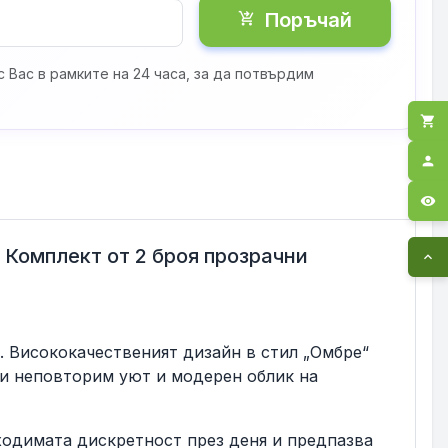
Поръчай
shopping_cart_checkout
 Вас в рамките на 24 часа, за да потвърдим
shopping_cart
person
visibility
. Комплект от 2 броя прозрачни
expand_less
. Висококачественият дизайн в стил „Омбре“
ки неповторим уют и модерен облик на
ходимата дискретност през деня и предпазва