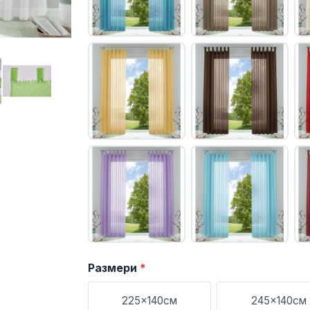
Размери
*
225x140см
245x140см