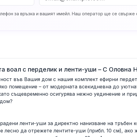
лефон за връзка и вашият имейл. Наш оператор ще се свърже с
та воал с перделик и ленти-уши – С Оловна
тност във Вашия дом с нашия комплект ефирни пердета
яко помещение – от модерната всекидневна до уютна
като същевременно осигурява нежно уединение и прид
 дом?
вградени ленти-уши за директно нанизване на тръбен 
е лесно да отрежете лентите-уши (прибл. 10 см), ако