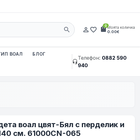
0
shopping_bag
Моята количка
search
person_outline
favorite_border
0.00€
ТИП ВОАЛ
БЛОГ
Телефон:
0882 590
headset_mic
940
дета воал цвят-Бял с перделик и
140 см. 61000CN-065