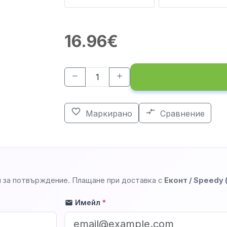
16.96€
remove
add
favorite_border
compare_arrows
Маркирано
Сравнение
 за потвърждение. Плащане при доставка с
Еконт / Speedy
Имейл
*
mail