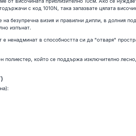
еме от височината приблизително 10см. Ако се нуждае
тодържачи с код 1010N, така запазвате цялата височи
на безупречна визия и правилни дипли, в долния под
лно изпънат.
е ненадминат в способността си да "отваря" простр
полиестер, който се поддържа изключително лесно, 
)
а):