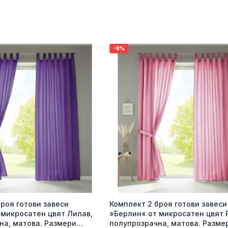
-8%
роя готови завеси
Комплект 2 броя готови завеси
 микросатен цвят Лилав,
»Берлин« от микросатен цвят 
на, матова. Размери
полупрозрачна, матова. Разме