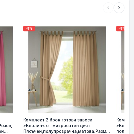
chevron_left
chevron_right
-8%
-8%
Комплект 2 броя готови завеси
Комплек
Розов,
»Берлин« от микросатен цвят
»Берлин
ри
Пясъчен,полупрозрачна,матова.Разме
полупро