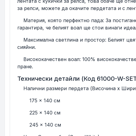
лентата с кукички за релса, това обаче ще отн
за релси, можете да окачите пердетата и с лен
Материя, която перфектно пада: За постигане 
гарантира, че белият воал ще стои винаги идеа
Максимална светлина и простор: Белият цвят 
сияйни.
Висококачествен воал: 100% висококачествен 
пране.
Технически детайли (Код 61000-W-SET
Налични размери пердета (Височина х Ширин
175 x 140 см
225 x 140 см
245 x 140 см