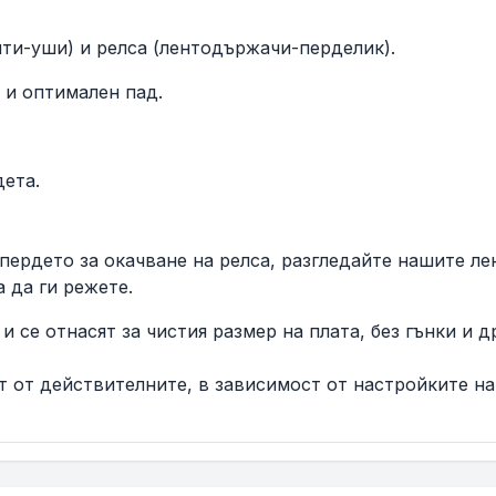
ти-уши) и релса (лентодържачи-перделик).
 и оптимален пад.
.
ета.
пердето за окачване на релса, разгледайте нашите ле
а да ги режете.
и се отнасят за чистия размер на плата, без гънки и 
т от действителните, в зависимост от настройките на