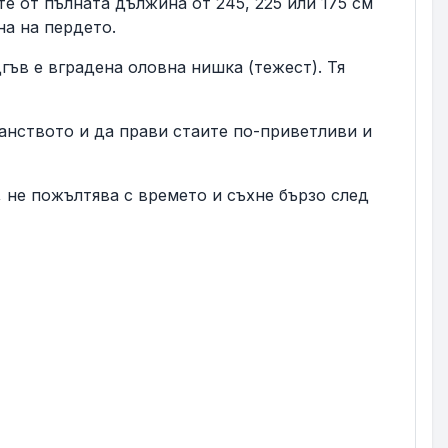
те от пълната дължина от 245, 225 или 175 см
на на пердето.
гъв е вградена оловна нишка (тежест). Тя
анството и да прави стаите по-приветливи и
не пожълтява с времето и съхне бързо след