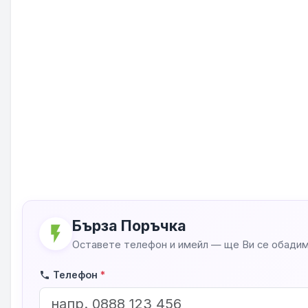
Бърза Поръчка
flash_on
Оставете телефон и имейл — ще Ви се обадим
Телефон
*
phone