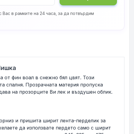
 Вас в рамките на 24 часа, за да потвърдим
 Нишка
 от фин воал в снежно бял цвят. Този
та спалня. Прозрачната материя пропуска
ава на прозорците Ви лек и въздушен облик.
корниз и пришита ширит лента-перделик за
 желаете да използвате пердето само с ширит