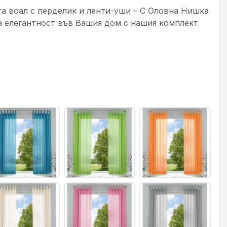
та воал с перделик и ленти-уши – С Оловна Нишка
а елегантност във Вашия дом с нашия комплект