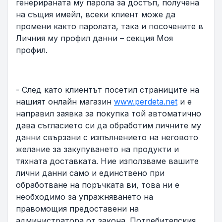
генерираната му парола за достъп, получена
на същия имейл, всеки клиент може да
промени както паролата, така и посочените в
Личния му профил данни – секция Моя
профил.
- След като клиентът посетил страниците на
нашият онлайн магазин
www.perdeta.net
и е
направил заявка за покупка той автоматично
дава съгласието си да обработим личните му
данни свързани с изпълнението на неговото
желание за закупуването на продукти и
тяхната доставката. Ние използваме вашите
лични данни само и единствено при
обработване на поръчката ви, това ни е
необходимо за упражняването на
правомощия предоставени на
администратора от закона. Потребителския