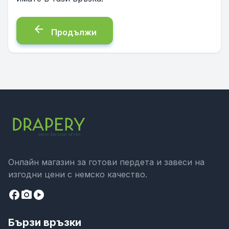
arrow_back
Продължи
Онлайн магазин за готови пердета и завеси на
изгодни цени с немско качество.
facebook
camera_alt
play_circle
Бързи връзки