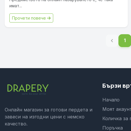
имат...
Прочети повече
chevron_left
1
Бързи вр
Начало
Моят акаун
Онлайн магазин за готови пердета и
завеси на изгодни цени с немско
Количка за 
качество.
Поръчка