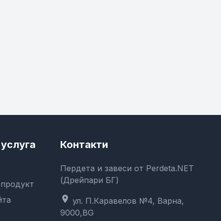
услуга
Контакти
Пердета и завеси от Perdeta.NET
(Дрейпари БГ)
 продукт
location_on
йта
ул. П.Каравелов №4, Варна,
9000,BG