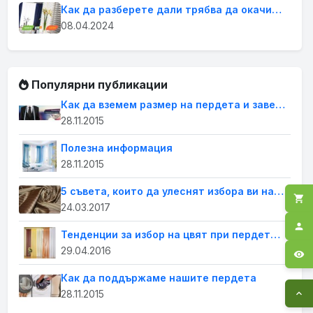
Как да разберете дали трябва да окачите завеси или щори на прозорците в дома си
08.04.2024
Популярни публикации
Как да вземем размер на пердета и завеси
28.11.2015
Полезна информация
28.11.2015
5 съвета, които да улеснят избора ви на пердета за дома
shopping_cart
24.03.2017
person
Тенденции за избор на цвят при пердетата
29.04.2016
visibility
Как да поддържаме нашите пердета
28.11.2015
expand_less