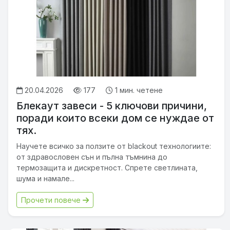
20.04.2026
177
1 мин. четене
Блекаут завеси - 5 ключови причини,
поради които всеки дом се нуждае от
тях.
Научете всичко за ползите от blackout технологиите:
от здравословен сън и пълна тъмнина до
термозащита и дискретност. Спрете светлината,
шума и намале...
Прочети повече