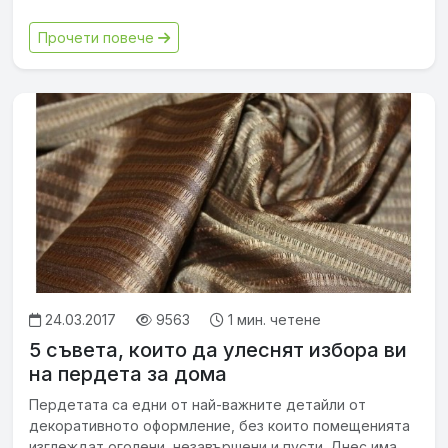
Прочети повече
24.03.2017
9563
1 мин. четене
5 съвета, които да улеснят избора ви
на пердета за дома
Пердетата са едни от най-важните детайли от
декоративното оформление, без които помещенията
изглеждат оголени, незавършени и пусти. Днес има