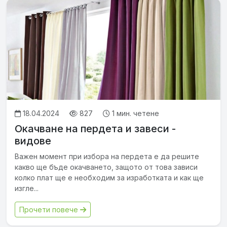
18.04.2024
827
1 мин. четене
Окачване на пердета и завеси -
видове
Важен момент при избора на пердета е да решите
какво ще бъде окачването, защото от това зависи
колко плат ще е необходим за изработката и как ще
изгле...
Прочети повече