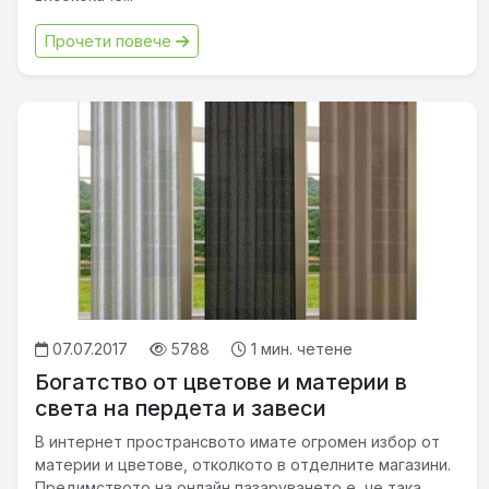
Прочети повече
07.07.2017
5788
1 мин. четене
Богатство от цветове и материи в
света на пердета и завеси
В интернет пространсвото имате огромен избор от
материи и цветове, отколкото в отделните магазини.
Предимството на онлайн пазаруването е, че така