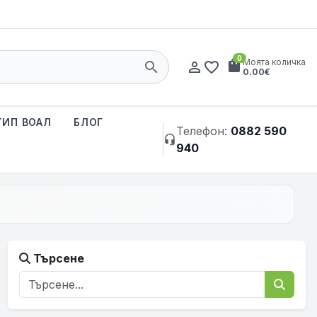
0
shopping_bag
Моята количка
search
person_outline
favorite_border
0.00€
ТИП ВОАЛ
БЛОГ
Телефон:
0882 590
headset_mic
940
Търсене