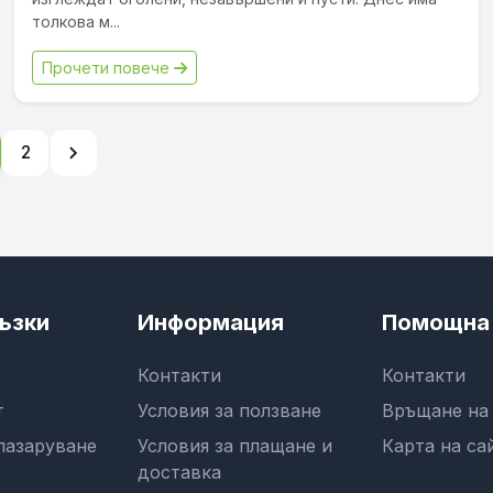
толкова м...
Прочети повече
chevron_right
2
ъзки
Информация
Помощна 
Контакти
Контакти
т
Условия за ползване
Връщане на
пазаруване
Условия за плащане и
Карта на са
доставка