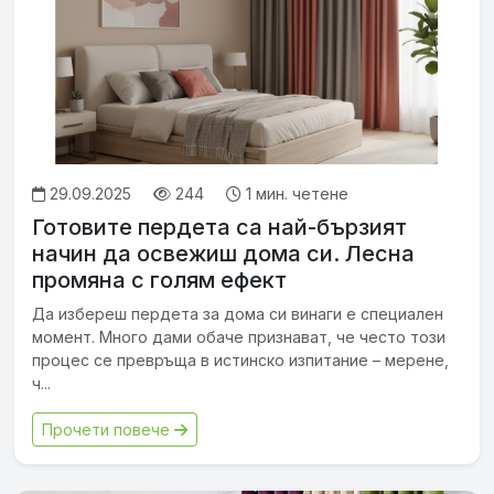
29.09.2025
244
1 мин. четене
Готовите пердета са най-бързият
начин да освежиш дома си. Лесна
промяна с голям ефект
Да избереш пердета за дома си винаги е специален
момент. Много дами обаче признават, че често този
процес се превръща в истинско изпитание – мерене,
ч...
Прочети повече