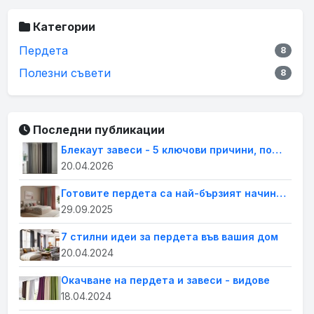
Категории
Пердета
8
Полезни съвети
8
Последни публикации
Блекаут завеси - 5 ключови причини, поради които всеки дом се нуждае от тях.
20.04.2026
Готовите пердета са най-бързият начин да освежиш дома си. Лесна промяна с голям ефект
29.09.2025
7 стилни идеи за пердета във вашия дом
20.04.2024
Окачване на пердета и завеси - видове
18.04.2024