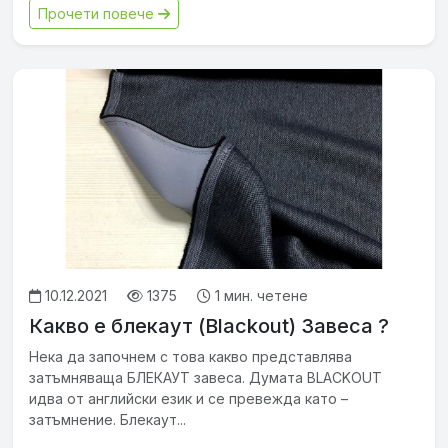
Прочети повече
10.12.2021
1375
1 мин. четене
Какво е блекаут (Blackout) Завеса ?
Нека да започнем с това какво представлява
затъмняваща БЛЕКАУТ завеса. Думата BLACKOUT
идва от английски език и се превежда като –
затъмнение. Блекаут...