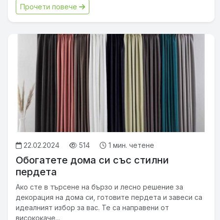
Прочети повече
22.02.2024
514
1 мин. четене
Обогатете дома си със стилни
пердета
Ако сте в търсене на бързо и лесно решение за
декорация на дома си, готовите пердета и завеси са
идеалният избор за вас. Те са направени от
висококаче...