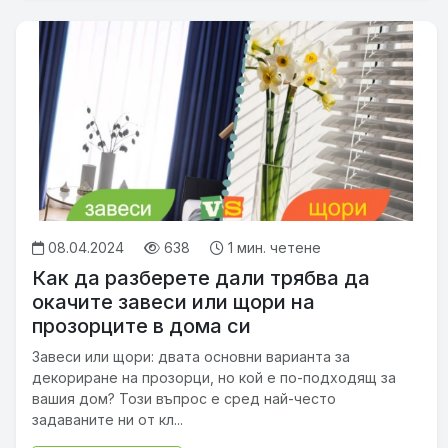
08.04.2024
638
1 мин. четене
Как да разберете дали трябва да
окачите завеси или щори на
прозорците в дома си
Завеси или щори: двата основни варианта за
декориране на прозорци, но кой е по-подходящ за
вашия дом? Този въпрос е сред най-често
задаваните ни от кл...