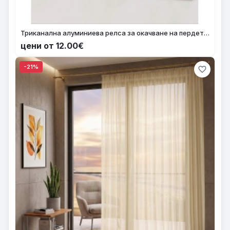
Триканална алуминиева релса за окачване на пердета с размер от 1.00м. до 4.50м. дължина, произведена в България 3965-15
цени от 12.00€
-21%
favorite_border