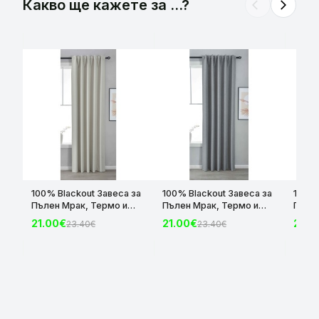
Какво ще кажете за ...?
arrow_back_ios
arrow_forward_ios
100% Blackout Завеса за
100% Blackout Завеса за
100% 
Пълен Мрак, Термо и
Пълен Мрак, Термо и
Пълен
Шумоизолираща с
Шумоизолираща с
Шумо
21.00€
21.00€
21.0
23.40€
23.40€
коланче цвят Крем,
коланче цвят Сив,
колан
175х140 и 245х140 за
175х140 и 245х140 за
175х1
Релса и Корниз
Релса и Корниз
Релса
код-2023600-004
код-2023600-006
код-