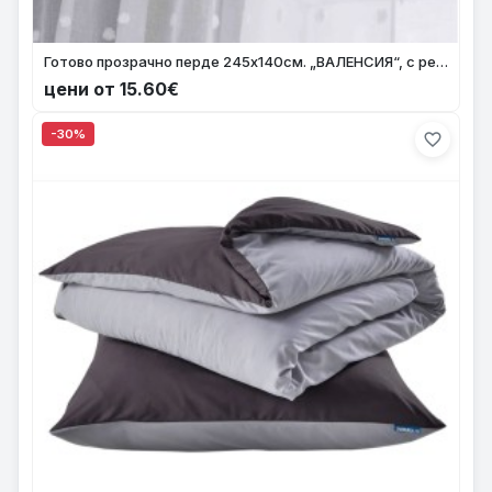
Готово прозрачно перде 245x140см. „ВАЛЕНСИЯ“, с релефни помпони-точки цвят натурален с ленена визия за релса и корниз Код-2023450
цени от 15.60€
-30%
favorite_border