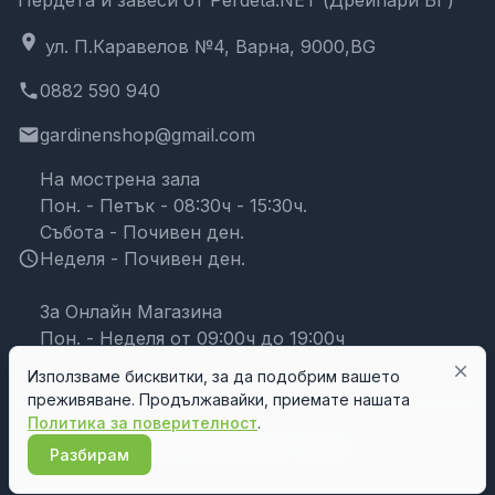
location_on
ул. П.Каравелов №4, Варна, 9000,BG
phone
0882 590 940
email
gardinenshop@gmail.com
На мострена зала
Пон. - Петък - 08:30ч - 15:30ч.
Събота - Почивен ден.
schedule
Неделя - Почивен ден.
За Онлайн Магазина
Пон. - Неделя от 09:00ч до 19:00ч
close
Използваме бисквитки, за да подобрим вашето
преживяване. Продължавайки, приемате нашата
Политика за поверителност
.
© Дрейпари БГ 2026
Разбирам