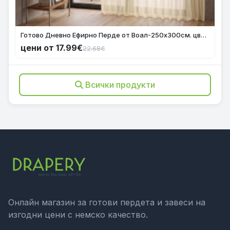
Готово Дневно Ефирно Перде от Воал-250х300см. цвят Крем с оловна нишка, за Релса или Тръбен Корниз код-610001
цени от 17.99€
22.68€
Всички продукти
Онлайн магазин за готови пердета и завеси на
изгодни цени с немско качество.