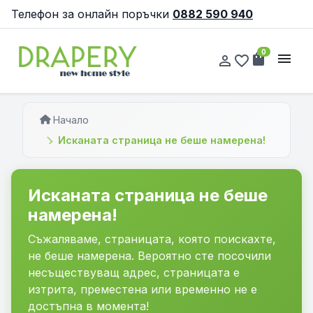
Телефон за онлайн поръчки
0882 590 940
0
shopping_bag
menu
person_outline
favorite_border
Начало
Исканата страница не беше намерена!
Исканата страница не беше
намерена!
Съжаляваме, страницата, която поискахте,
не беше намерена. Вероятно сте посочили
несъществуващ адрес, страницата е
изтрита, преместена или временно не е
достъпна в момента!