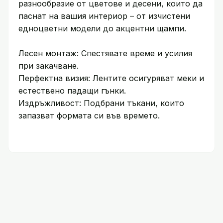
разнообразие от цветове и десени, които да
паснат на вашия интериор – от изчистени
едноцветни модели до акцентни щампи.
Лесен монтаж: Спестявате време и усилия
при закачване.
Перфектна визия: Лентите осигуряват меки и
естествено падащи гънки.
Издръжливост: Подбрани тъкани, които
запазват формата си във времето.