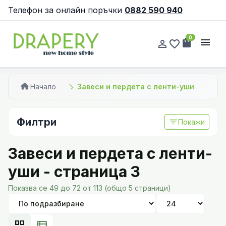
Телефон за онлайн поръчки
0882 590 940
0
shopping_bag
menu
person_outline
favorite_border
Начало
Завеси и пердета с ленти-уши
Филтри
filter_list
Покажи
Завеси и пердета с ленти-
уши - страница 3
Показва се 49 до 72 от 113 (общо 5 страници)
grid_view
view_list