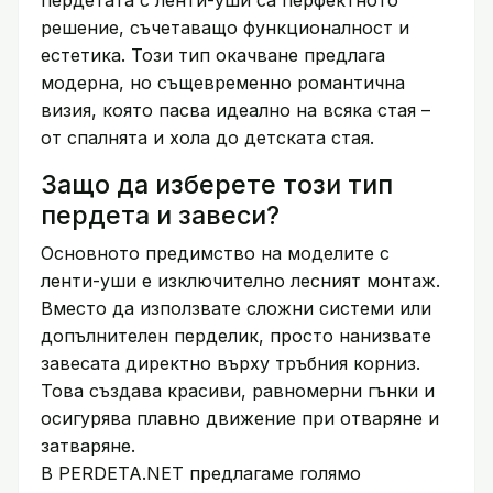
пердетата с ленти-уши са перфектното
решение, съчетаващо функционалност и
естетика. Този тип окачване предлага
модерна, но същевременно романтична
визия, която пасва идеално на всяка стая –
от спалнята и хола до детската стая.
Защо да изберете този тип
пердета и завеси?
Основното предимство на моделите с
ленти-уши е изключително лесният монтаж.
Вместо да използвате сложни системи или
допълнителен перделик, просто нанизвате
завесата директно върху тръбния корниз.
Това създава красиви, равномерни гънки и
осигурява плавно движение при отваряне и
затваряне.
В PERDETA.NET предлагаме голямо