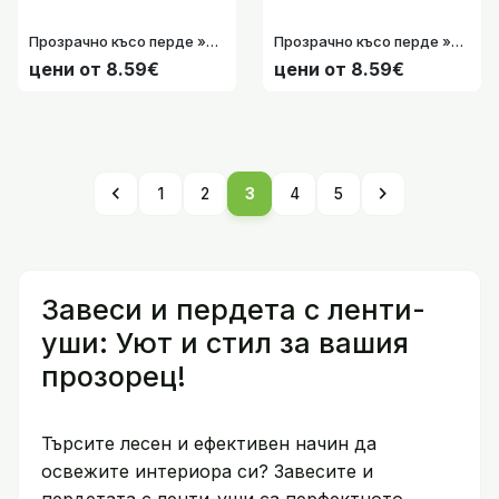
Прозрачно късо перде »Bodrum« 45х140 см. от воал с ленти-уши за кухненски прозорец на розови цветя код-2022410-004
Прозрачно късо перде »Bodrum« 45х140 см. от воал с ленти-уши за кухненски прозорец на черни цветя код-2022410-005
цени от 8.59€
цени от 8.59€
chevron_left
chevron_right
1
2
3
4
5
Завеси и пердета с ленти-
уши: Уют и стил за вашия
прозорец!
Търсите лесен и ефективен начин да
освежите интериора си? Завесите и