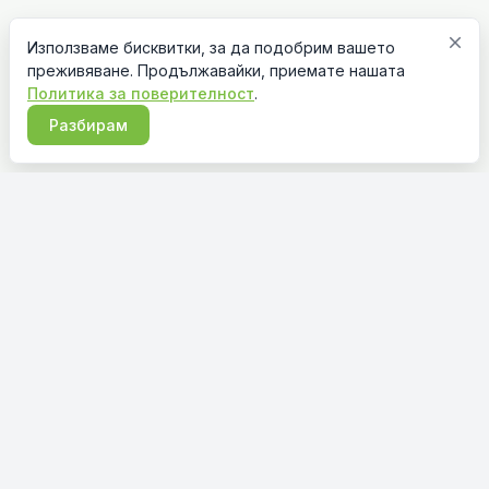
close
Използваме бисквитки, за да подобрим вашето
преживяване. Продължавайки, приемате нашата
Политика за поверителност
.
Разбирам