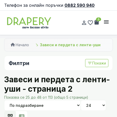
Телефон за онлайн поръчки
0882 590 940
0
shopping_bag
menu
person_outline
favorite_border
Начало
Завеси и пердета с ленти-уши
Филтри
filter_list
Покажи
Завеси и пердета с ленти-
уши - страница 2
Показва се 25 до 48 от 113 (общо 5 страници)
grid_view
view_list