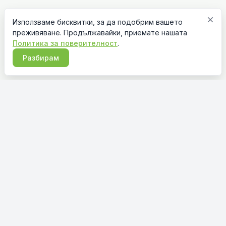
close
Използваме бисквитки, за да подобрим вашето
преживяване. Продължавайки, приемате нашата
Политика за поверителност
.
Разбирам