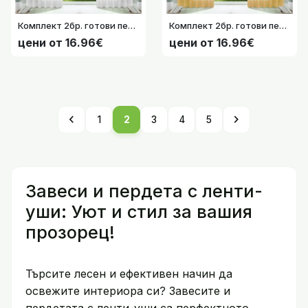
Комплект 2бр. готови пердета воал цвят-Бял с перделик и ленти-уши –175/225/245x140 см. 61000CN-065
Комплект 2бр. готови пердета воал цвят-Жълт с перделик и ленти-уши –175/225/245x140 см. 61000CN-023
цени от 16.96€
цени от 16.96€
chevron_left
chevron_right
1
2
3
4
5
Завеси и пердета с ленти-
уши: Уют и стил за вашия
прозорец!
Търсите лесен и ефективен начин да
освежите интериора си? Завесите и