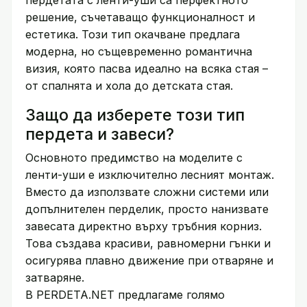
пердетата с ленти-уши са перфектното
решение, съчетаващо функционалност и
естетика. Този тип окачване предлага
модерна, но същевременно романтична
визия, която пасва идеално на всяка стая –
от спалнята и хола до детската стая.
Защо да изберете този тип
пердета и завеси?
Основното предимство на моделите с
ленти-уши е изключително лесният монтаж.
Вместо да използвате сложни системи или
допълнителен перделик, просто нанизвате
завесата директно върху тръбния корниз.
Това създава красиви, равномерни гънки и
осигурява плавно движение при отваряне и
затваряне.
В PERDETA.NET предлагаме голямо