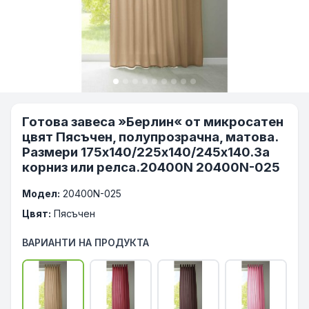
Готова завеса »Берлин« от микросатен
цвят Пясъчен, полупрозрачна, матова.
Размери 175х140/225х140/245х140.За
корниз или релса.20400N 20400N-025
Модел:
20400N-025
Цвят:
Пясъчен
ВАРИАНТИ НА ПРОДУКТА