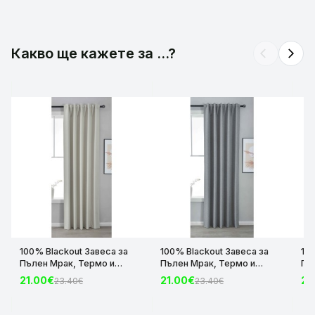
2-001
Какво ще кажете за ...?
arrow_back_ios
arrow_forward_ios
100% Blackout Завеса за
100% Blackout Завеса за
10
Пълен Мрак, Термо и
Пълен Мрак, Термо и
Пъ
Шумоизолираща с коланче
Шумоизолираща с коланче
Шу
21.00€
21.00€
21
23.40€
23.40€
цвят Крем, 175х140 и
цвят Сив, 175х140 и
цвя
245х140 за Релса и Корниз
245х140 за Релса и Корниз
24
код-2023600-004
код-2023600-006
ко