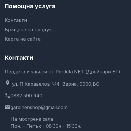
Помощна услуга
Контакти
Връщане на продукт
Карта на сайта
Контакти
Пердета и завеси от Perdeta.NET (Дрейпари БГ)
location_on
ул. П.Каравелов №4, Варна, 9000,BG
phone
0882 590 940
email
gardinenshop@gmail.com
На мострена зала
Пон. - Петък - 08:30ч - 15:30ч.