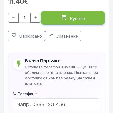
11.40€
shopping_cart
remove
add
Купете
favorite_border
compare_arrows
Маркирано
Сравнение
Бърза Поръчка
flash_on
Оставете телефон и имейл — ще Ви се
обадим за потвърждение. Плащане при
доставка с
Еконт / Speedy (наложен
платеж)
.
Телефон
*
phone