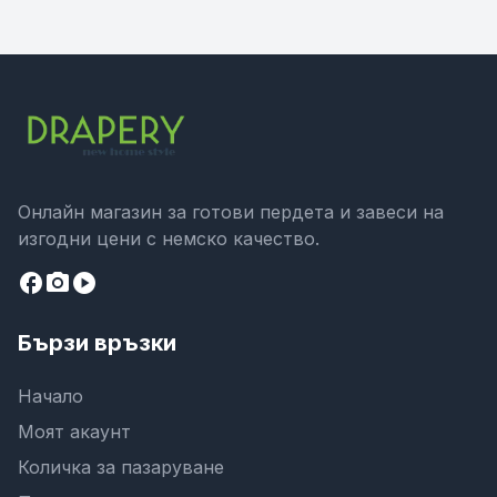
Онлайн магазин за готови пердета и завеси на
изгодни цени с немско качество.
facebook
camera_alt
play_circle
Бързи връзки
Начало
Моят акаунт
Количка за пазаруване