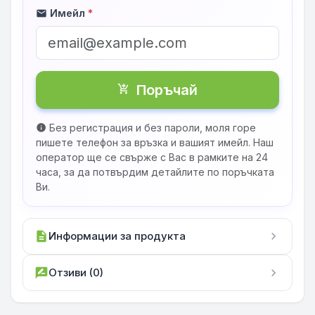
Имейл
*
mail
Поръчай
shopping_cart_checkout
Без регистрация и без пароли, моля горе
info
пишете телефон за връзка и вашият имейл. Наш
оператор ще се свърже с Вас в рамките на 24
часа, за да потвърдим детайлите по поръчката
Ви.
description
Информации за продукта
chevron_right
rate_review
Отзиви (0)
chevron_right