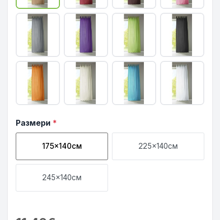
Размери
*
175x140см
225x140см
245x140см