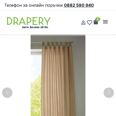
Телефон за онлайн поръчки
0882 590 940
0
shopping_bag
menu
person_outline
favorite_border
Previous
Nex