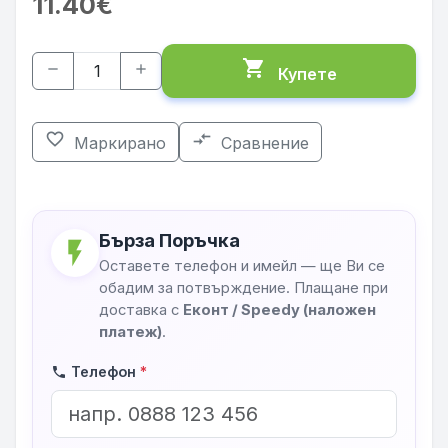
11.40€
shopping_cart
remove
add
Купете
favorite_border
compare_arrows
Маркирано
Сравнение
Бърза Поръчка
flash_on
Оставете телефон и имейл — ще Ви се
обадим за потвърждение. Плащане при
доставка с
Еконт / Speedy (наложен
платеж)
.
Телефон
*
phone