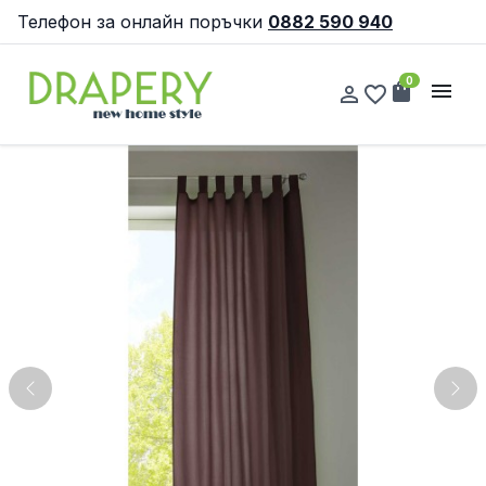
Телефон за онлайн поръчки
0882 590 940
0
shopping_bag
menu
person_outline
favorite_border
Previous
Nex