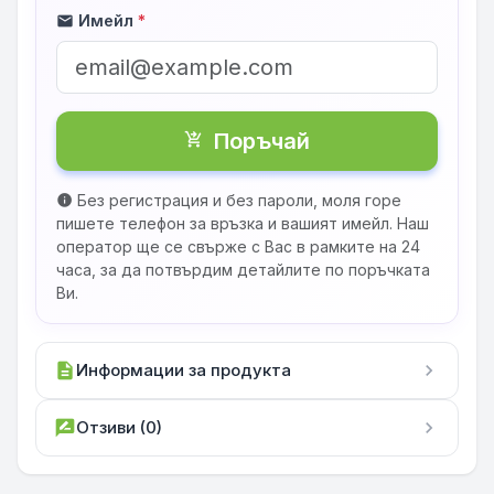
Имейл
*
mail
Поръчай
shopping_cart_checkout
Без регистрация и без пароли, моля горе
info
пишете телефон за връзка и вашият имейл. Наш
оператор ще се свърже с Вас в рамките на 24
часа, за да потвърдим детайлите по поръчката
Ви.
description
Информации за продукта
chevron_right
rate_review
Отзиви (0)
chevron_right