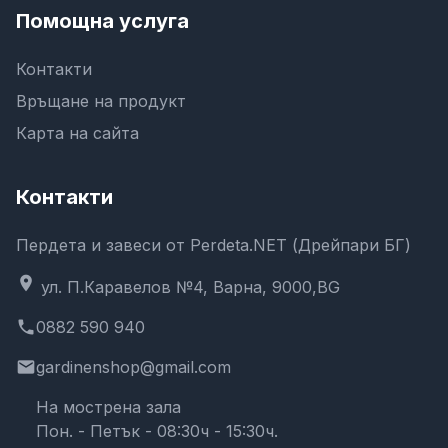
Помощна услуга
Контакти
Връщане на продукт
Карта на сайта
Контакти
Пердета и завеси от Perdeta.NET (Дрейпари БГ)
location_on
ул. П.Каравелов №4, Варна, 9000,BG
phone
0882 590 940
email
gardinenshop@gmail.com
На мострена зала
Пон. - Петък - 08:30ч - 15:30ч.