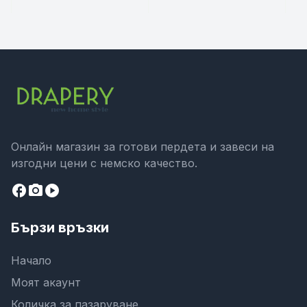
корниз код- 2023430
код-131462
ви
24
Онлайн магазин за готови пердета и завеси на
изгодни цени с немско качество.
facebook
camera_alt
play_circle
Бързи връзки
Начало
Моят акаунт
Количка за пазаруване