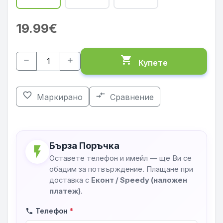
19.99€
shopping_cart
remove
add
Купете
favorite_border
compare_arrows
Маркирано
Сравнение
Бърза Поръчка
flash_on
Оставете телефон и имейл — ще Ви се
обадим за потвърждение. Плащане при
доставка с
Еконт / Speedy (наложен
платеж)
.
Телефон
*
phone