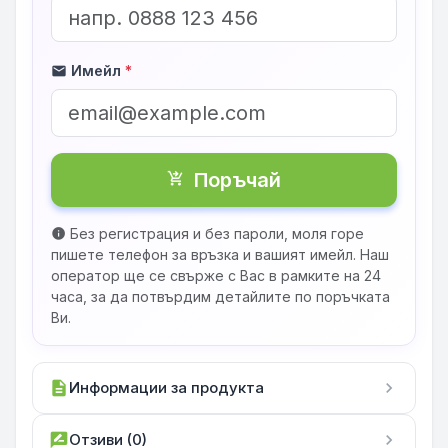
Имейл
*
mail
Поръчай
shopping_cart_checkout
Без регистрация и без пароли, моля горе
info
пишете телефон за връзка и вашият имейл. Наш
оператор ще се свърже с Вас в рамките на 24
часа, за да потвърдим детайлите по поръчката
Ви.
description
Информации за продукта
chevron_right
rate_review
Отзиви (0)
chevron_right