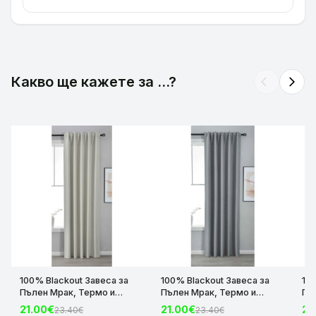
Какво ще кажете за ...?
arrow_back_ios
arrow_forward_ios
100% Blackout Завеса за
100% Blackout Завеса за
10
Пълен Мрак, Термо и
Пълен Мрак, Термо и
Пъ
Шумоизолираща с коланче
Шумоизолираща с коланче
Шу
21.00€
21.00€
21
23.40€
23.40€