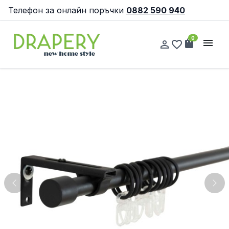
Телефон за онлайн поръчки
0882 590 940
0
shopping_bag
menu
person_outline
favorite_border
Previous
Nex