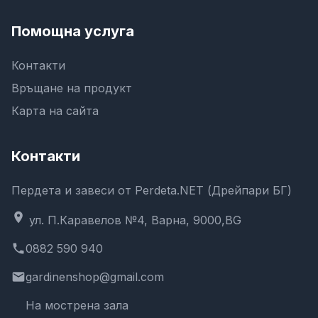
Помощна услуга
Контакти
Връщане на продукт
Карта на сайта
Контакти
Пердета и завеси от Perdeta.NET (Дрейпари БГ)
location_on
ул. П.Каравелов №4, Варна, 9000,BG
phone
0882 590 940
email
gardinenshop@gmail.com
На мострена зала