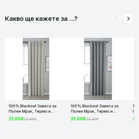
Какво ще кажете за ...?
arrow_back_ios
arrow_forward_ios
100% Blackout Завеса за
100% Blackout Завеса за
10
Пълен Мрак, Термо и
Пълен Мрак, Термо и
Пъ
Шумоизолираща с коланче
Шумоизолираща с коланче
Шу
21.00€
21.00€
21
23.40€
23.40€
цвят Крем, 175х140 и
цвят Сив, 175х140 и
цвя
245х140 за Релса и Корниз
245х140 за Релса и Корниз
24
код-2023600-004
код-2023600-006
ко