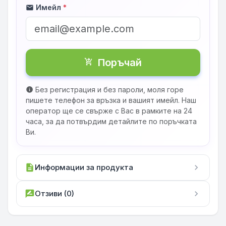
Имейл
*
mail
Поръчай
shopping_cart_checkout
Без регистрация и без пароли, моля горе
info
пишете телефон за връзка и вашият имейл. Наш
оператор ще се свърже с Вас в рамките на 24
часа, за да потвърдим детайлите по поръчката
Ви.
description
Информации за продукта
chevron_right
rate_review
Отзиви (0)
chevron_right