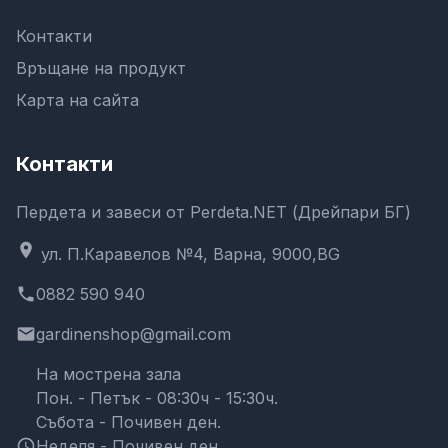
Контакти
Връщане на продукт
Карта на сайта
Контакти
Пердета и завеси от Perdeta.NET (Дрейпари БГ)
location_on
ул. П.Каравелов №4, Варна, 9000,BG
phone
0882 590 940
email
gardinenshop@gmail.com
На мострена зала
Пон. - Петък - 08:30ч - 15:30ч.
Събота - Почивен ден.
schedule
Неделя - Почивен ден.