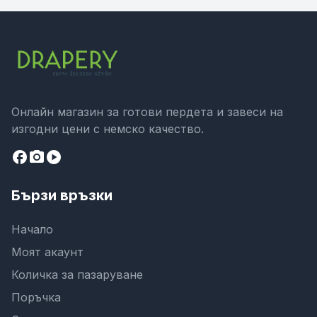
Онлайн магазин за готови пердета и завеси на
изгодни цени с немско качество.
facebook
camera_alt
play_circle
Бързи връзки
Начало
Моят акаунт
Количка за пазаруване
Поръчка