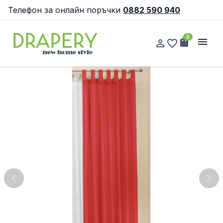
Телефон за онлайн поръчки
0882 590 940
0
shopping_bag
menu
person_outline
favorite_border
Previous
Nex