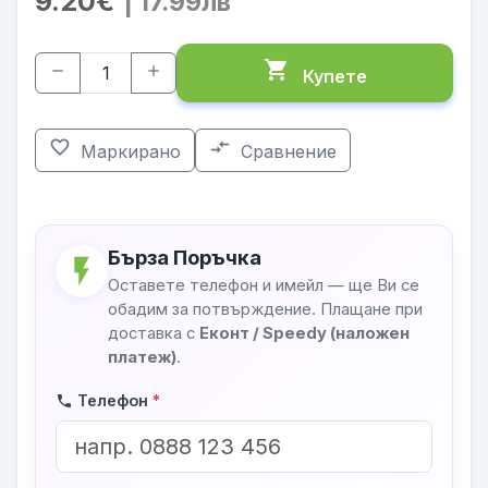
9.20€
| 17.99лв
shopping_cart
remove
add
Купете
favorite_border
compare_arrows
Маркирано
Сравнение
Бърза Поръчка
flash_on
Оставете телефон и имейл — ще Ви се
обадим за потвърждение. Плащане при
доставка с
Еконт / Speedy (наложен
платеж)
.
Телефон
*
phone