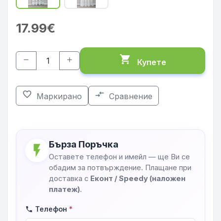
17.99€
shopping_cart
remove
add
Купете
favorite_border
compare_arrows
Маркирано
Сравнение
Бърза Поръчка
flash_on
Оставете телефон и имейл — ще Ви се
обадим за потвърждение. Плащане при
доставка с
Еконт / Speedy (наложен
платеж)
.
Телефон
*
phone