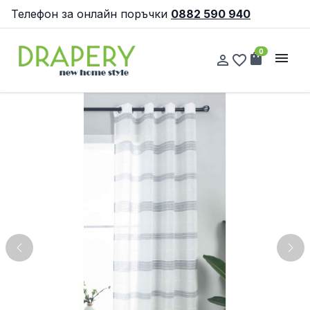
Телефон за онлайн поръчки
0882 590 940
0
shopping_bag
menu
person_outline
favorite_border
Previous
Nex