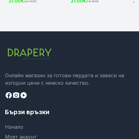
21.00€
21.00€
21
23.40€
23.40€
цвят Крем, 175х140 и
цвят Сив, 175х140 и
цвя
245х140 за Релса и Корниз
245х140 за Релса и Корниз
24
код-2023600-004
код-2023600-006
ко
Онлайн магазин за готови пердета и завеси на
изгодни цени с немско качество.
facebook
camera_alt
play_circle
Бързи връзки
Начало
Моят акаунт