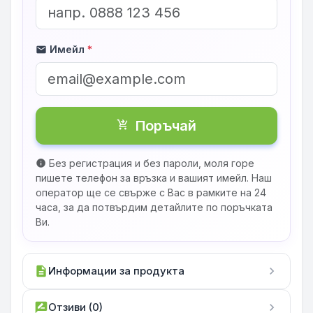
Имейл
*
mail
Поръчай
shopping_cart_checkout
Без регистрация и без пароли, моля горе
info
пишете телефон за връзка и вашият имейл. Наш
оператор ще се свърже с Вас в рамките на 24
часа, за да потвърдим детайлите по поръчката
Ви.
description
Информации за продукта
chevron_right
rate_review
Отзиви (0)
chevron_right