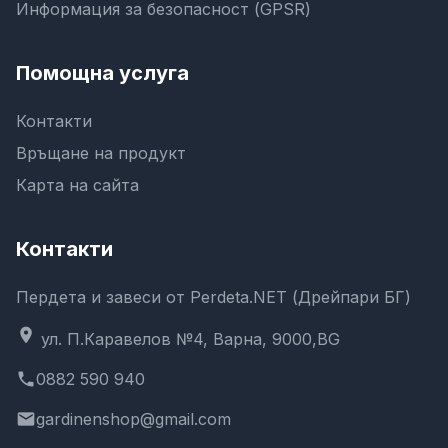
Информация за безопасност (GPSR)
Помощна услуга
Контакти
Връщане на продукт
Карта на сайта
Контакти
Пердета и завеси от Perdeta.NET (Дрейпари БГ)
location_on
ул. П.Каравелов №4, Варна, 9000,BG
phone
0882 590 940
email
gardinenshop@gmail.com