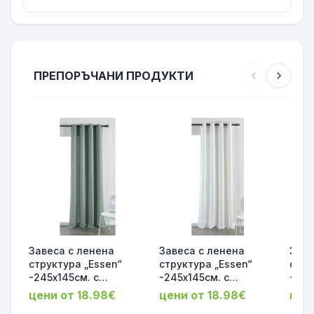
ПРЕПОРЪЧАНИ ПРОДУКТИ
chevron_left
chevron_right
Завеса с ленена
Завеса с ленена
Заве
структура „Essen“
структура „Essen“
стру
-245х145см. с
-245х145см. с
-245
коланче, за тръбен
коланче, за тръбен
кола
цени от 18.98€
цени от 18.98€
цен
корниз, непрозрачна,
корниз, непрозрачна,
корн