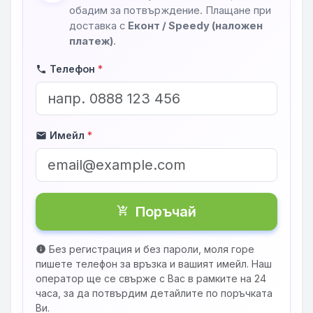
обадим за потвърждение. Плащане при
доставка с
Еконт / Speedy (наложен
платеж)
.
Телефон
*
phone
Имейл
*
mail
Поръчай
shopping_cart_checkout
Без регистрация и без пароли, моля горе
info
пишете телефон за връзка и вашият имейл. Наш
оператор ще се свърже с Вас в рамките на 24
часа, за да потвърдим детайлите по поръчката
Ви.