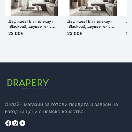
Двулицев Плат Блекаут
Двулицев Плат Блекаут
Дв
(Blackout), двуцветен с
(Blackout), двуцветен с
(Bl
леко лъскав ефект за
леко лъскав ефект за
ле
23.00€
23.00€
23
затъмняващи завеси с
затъмняващи завеси с
за
ширина 280см. код-36844-
ширина 280см. код-36844-
ши
DCE334
DCK2252
DC
Онлайн магазин за готови пердета и завеси на
изгодни цени с немско качество.
facebook
camera_alt
play_circle