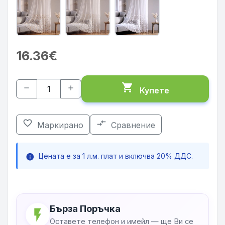
16.36€
shopping_cart
remove
add
Купете
favorite_border
compare_arrows
Маркирано
Сравнение
Цената е за 1 л.м. плат и включва 20% ДДС.
info
Бърза Поръчка
flash_on
Оставете телефон и имейл — ще Ви се