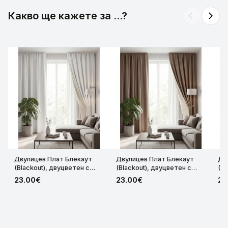
Какво ще кажете за ...?
arrow_back_ios
arrow_forward_ios
Двулицев Плат Блекаут
Двулицев Плат Блекаут
Дв
(Blackout), двуцветен с
(Blackout), двуцветен с
(Bl
леко лъскав ефект за
леко лъскав ефект за
ле
23.00€
23.00€
23
затъмняващи завеси с
затъмняващи завеси с
за
ширина 280см. код-36844-
ширина 280см. код-36844-
ши
DCE334
DCK2252
DC