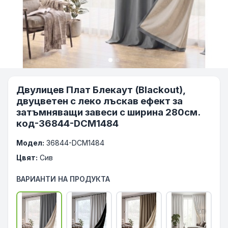
Двулицев Плат Блекаут (Blackout),
двуцветен с леко лъскав ефект за
затъмняващи завеси с ширина 280см.
код-36844-DCM1484
Модел:
36844-DCM1484
Цвят:
Сив
ВАРИАНТИ НА ПРОДУКТА