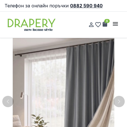
Телефон за онлайн поръчки
0882 590 940
0
shopping_bag
menu
person_outline
favorite_border
Previous
Nex