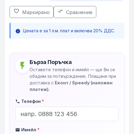
favorite_border
compare_arrows
Маркирано
Сравнение
Цената е за 1 л.м. плат и включва 20% ДДС.
info
Бърза Поръчка
flash_on
Оставете телефон и имейл — ще Ви се
обадим за потвърждение. Плащане при
доставка с
Еконт / Speedy (наложен
платеж)
.
Телефон
*
phone
Имейл
*
mail