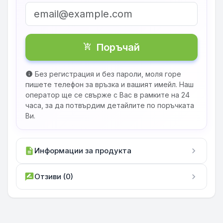
Поръчай
shopping_cart_checkout
Без регистрация и без пароли, моля горе
info
пишете телефон за връзка и вашият имейл. Наш
оператор ще се свърже с Вас в рамките на 24
часа, за да потвърдим детайлите по поръчката
Ви.
description
Информации за продукта
chevron_right
rate_review
Отзиви (0)
chevron_right