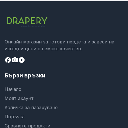
Онлайн магазин за готови пердета и завеси на
изгодни цени с немско качество.
facebook
camera_alt
play_circle
Бързи връзки
Начало
Моят акаунт
Количка за пазаруване
Поръчка
Сравнете продукти