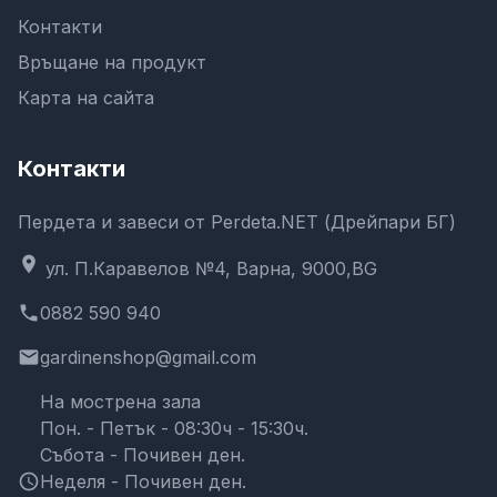
Контакти
Връщане на продукт
Карта на сайта
Контакти
Пердета и завеси от Perdeta.NET (Дрейпари БГ)
location_on
ул. П.Каравелов №4, Варна, 9000,BG
phone
0882 590 940
email
gardinenshop@gmail.com
На мострена зала
Пон. - Петък - 08:30ч - 15:30ч.
Събота - Почивен ден.
schedule
Неделя - Почивен ден.