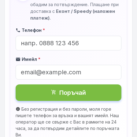
обадим за потвърждение. Плащане при
доставка с
Еконт / Speedy (наложен
платеж)
.
Телефон
*
phone
Имейл
*
mail
Поръчай
shopping_cart_checkout
Без регистрация и без пароли, моля горе
info
пишете телефон за връзка и вашият имейл. Наш
оператор ще се свърже с Вас в рамките на 24
часа, за да потвърдим детайлите по поръчката
Ви.