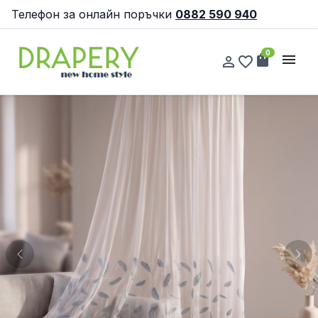
Телефон за онлайн поръчки
0882 590 940
0
shopping_bag
menu
person_outline
favorite_border
Previous
Nex