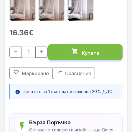
16.36€
shopping_cart
remove
add
Купете
favorite_border
compare_arrows
Маркирано
Сравнение
Цената е за 1 л.м. плат и включва 20% ДДС.
info
Бърза Поръчка
flash_on
Оставете телефон и имейл — ще Ви се