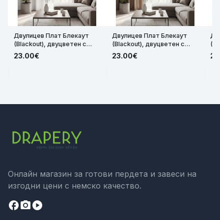
Двулицев Плат Блекаут
Двулицев Плат Блекаут
Дв
(Blackout), двуцветен с
(Blackout), двуцветен с
(Bl
леко лъскав ефект за
леко лъскав ефект за
ле
23.00€
23.00€
23
затъмняващи завеси с
затъмняващи завеси с
за
ширина 280см. код-36844-
ширина 280см. код-36844-
ши
DCE334
DCK2252
DC
Онлайн магазин за готови пердета и завеси на
изгодни цени с немско качество.
facebook
camera_alt
play_circle