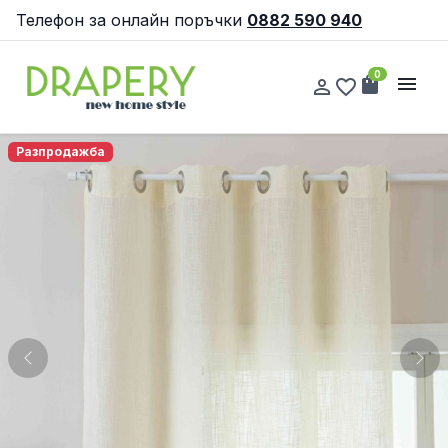
Телефон за онлайн поръчки
0882 590 940
0
shopping_bag
menu
person_outline
favorite_border
Разпродажба
Previous
Nex