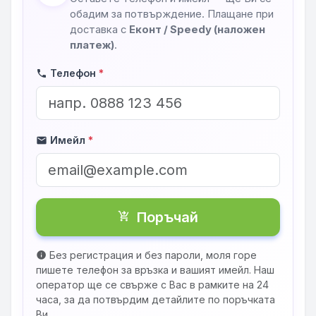
обадим за потвърждение. Плащане при
доставка с
Еконт / Speedy (наложен
платеж)
.
Телефон
*
phone
Имейл
*
mail
Поръчай
shopping_cart_checkout
Без регистрация и без пароли, моля горе
info
пишете телефон за връзка и вашият имейл. Наш
оператор ще се свърже с Вас в рамките на 24
часа, за да потвърдим детайлите по поръчката
Ви.