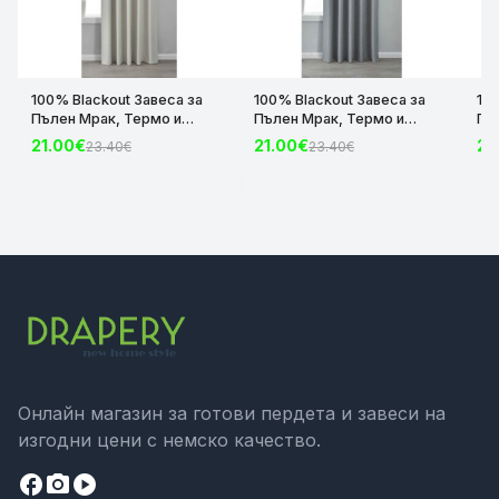
100% Blackout Завеса за
100% Blackout Завеса за
10
Пълен Мрак, Термо и
Пълен Мрак, Термо и
Пъ
Шумоизолираща с коланче
Шумоизолираща с коланче
Шу
21.00€
21.00€
21
23.40€
23.40€
цвят Крем, 175х140 и
цвят Сив, 175х140 и
цвя
245х140 за Релса и Корниз
245х140 за Релса и Корниз
24
код-2023600-004
код-2023600-006
ко
Онлайн магазин за готови пердета и завеси на
изгодни цени с немско качество.
facebook
camera_alt
play_circle