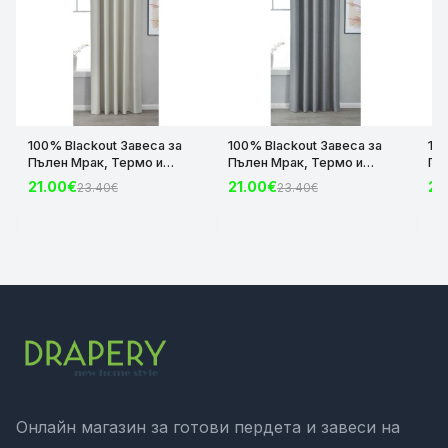
100% Blackout Завеса за
100% Blackout Завеса за
10
Пълен Мрак, Термо и
Пълен Мрак, Термо и
Пъ
Шумоизолираща с коланче
Шумоизолираща с коланче
Шу
21.00€
21.00€
21
23.40€
23.40€
цвят Крем, 175х140 и
цвят Сив, 175х140 и
цвя
245х140 за Релса и Корниз
245х140 за Релса и Корниз
24
код-2023600-004
код-2023600-006
ко
Онлайн магазин за готови пердета и завеси на