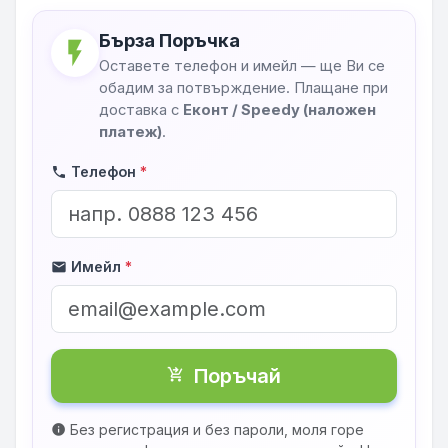
Бърза Поръчка
flash_on
Оставете телефон и имейл — ще Ви се
обадим за потвърждение. Плащане при
доставка с
Еконт / Speedy (наложен
платеж)
.
Телефон
*
phone
Имейл
*
mail
Поръчай
shopping_cart_checkout
Без регистрация и без пароли, моля горе
info