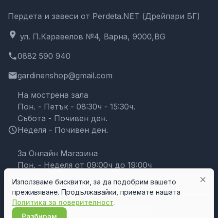
Пердета и завеси от Perdeta.NET (Дрейпари БГ)
location_on
ул. П.Каравелов №4, Варна, 9000,BG
phone
0882 590 940
email
gardinenshop@gmail.com
На мострена зала
Пон. - Петък - 08:30ч - 15:30ч.
Събота - Почивен ден.
schedule
Неделя - Почивен ден.
За Онлайн Магазина
Пон. - Неделя от 09:00ч до 19:00ч
close
Използваме бисквитки, за да подобрим вашето
преживяване. Продължавайки, приемате нашата
Политика за поверителност
.
© Дрейпари БГ 2026
Разбирам