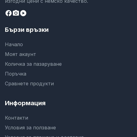
изгодни цени с немско качество.
facebook
camera_alt
play_circle
Бързи връзки
Начало
Моят акаунт
Количка за пазаруване
Поръчка
Сравнете продукти
Информация
Контакти
Условия за ползване