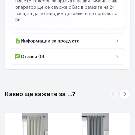
пишете телефон за връзка и вашият имейл. Наш
оператор ще се свърже с Вас в рамките на 24
часа, за да потвърдим детайлите по поръчката
Ви.
description
Информации за продукта
chevron_right
rate_review
Отзиви (0)
chevron_right
Какво ще кажете за ...?
arrow_back_ios
arrow_forward_ios