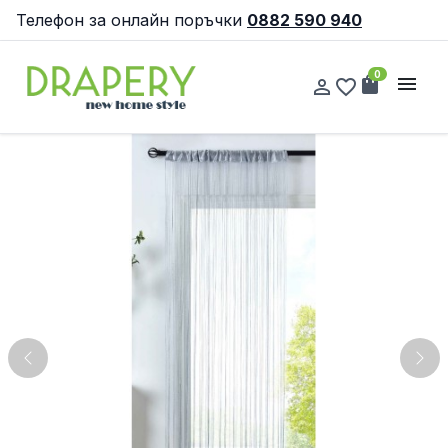
Телефон за онлайн поръчки
0882 590 940
0
shopping_bag
menu
person_outline
favorite_border
Previous
Nex