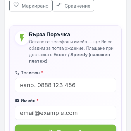
favorite_border
compare_arrows
Маркирано
Сравнение
Бърза Поръчка
flash_on
Оставете телефон и имейл — ще Ви се
обадим за потвърждение. Плащане при
доставка с
Еконт / Speedy (наложен
платеж)
.
Телефон
*
phone
Имейл
*
mail