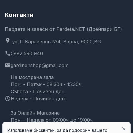
Контакти
Пердета и завеси от Perdeta.NET (Дрейпари БГ)
location_on
ул. П.Каравелов №4, Варна, 9000,BG
phone
0882 590 940
email
gardinenshop@gmail.com
На мострена зала
Пон. - Петък - 08:30ч - 15:30ч.
Събота - Почивен ден.
schedule
Неделя - Почивен ден.
За Онлайн Магазина
Пон. - Неделя от 09:00ч до 19:00ч
close
Използваме бисквитки, за да подобрим вашето