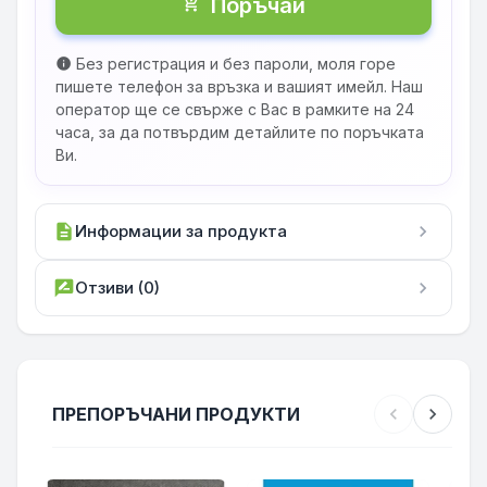
Поръчай
shopping_cart_checkout
Без регистрация и без пароли, моля горе
info
пишете телефон за връзка и вашият имейл. Наш
оператор ще се свърже с Вас в рамките на 24
часа, за да потвърдим детайлите по поръчката
Ви.
description
Информации за продукта
chevron_right
rate_review
Отзиви (0)
chevron_right
ПРЕПОРЪЧАНИ ПРОДУКТИ
chevron_left
chevron_right