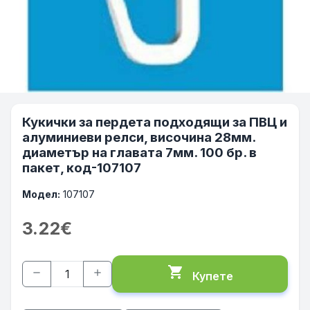
Кукички за пердета подходящи за ПВЦ и
алуминиеви релси, височина 28мм.
диаметър на главата 7мм. 100 бр. в
пакет, код-107107
Модел:
107107
3.22€
shopping_cart
remove
add
Купете