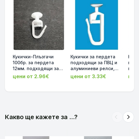
Кукички-Плъзгачи
Кукички за пердета
Куки
100бр. за пердета
подходящи за ПВЦ и
пред
12мм. подходящи за
алуминиеви релси,
пост
ПВЦ или алуминиева
височина 28мм.
6мм. за дървен и
цени от 2.96€
цени от 3.33€
цени
релса предназначен
диаметър на главата
мета
за закачане на ширит
9мм. 100 бр. в пакет,
бял,
лента (перделик)
код-106106
код-
код-103103
Какво ще кажете за ...?
arrow_back_ios
arrow_forward_ios