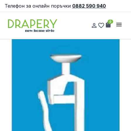
Телефон за онлайн поръчки
0882 590 940
0
shopping_bag
menu
person_outline
favorite_border