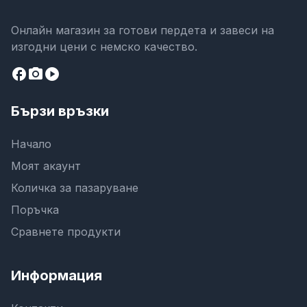
Онлайн магазин за готови пердета и завеси на
изгодни цени с немско качество.
facebook
camera_alt
play_circle
Бързи връзки
Начало
Моят акаунт
Количка за пазаруване
Поръчка
Сравнете продукти
Информация