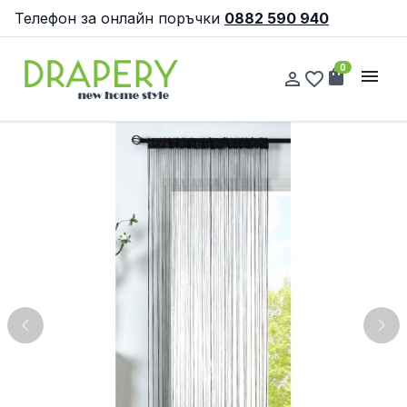
Телефон за онлайн поръчки
0882 590 940
0
shopping_bag
menu
person_outline
favorite_border
Previous
Nex