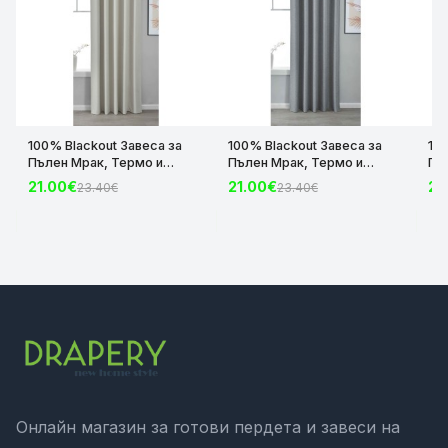
100% Blackout Завеса за
100% Blackout Завеса за
10
Пълен Мрак, Термо и
Пълен Мрак, Термо и
Пъ
Шумоизолираща с коланче
Шумоизолираща с коланче
Шу
21.00€
21.00€
21
23.40€
23.40€
цвят Крем, 175х140 и
цвят Сив, 175х140 и
цвя
245х140 за Релса и Корниз
245х140 за Релса и Корниз
24
код-2023600-004
код-2023600-006
ко
Онлайн магазин за готови пердета и завеси на