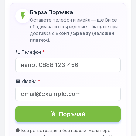
Бърза Поръчка
flash_on
Оставете телефон и имейл — ще Ви се
обадим за потвърждение. Плащане при
доставка с
Еконт / Speedy (наложен
платеж)
.
Телефон
*
phone
Имейл
*
mail
Поръчай
shopping_cart_checkout
Без регистрация и без пароли, моля горе
info