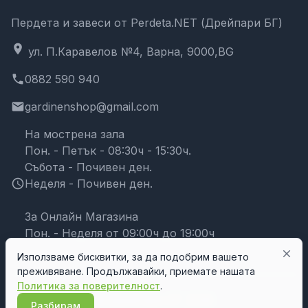
Пердета и завеси от Perdeta.NET (Дрейпари БГ)
location_on
ул. П.Каравелов №4, Варна, 9000,BG
phone
0882 590 940
email
gardinenshop@gmail.com
На мострена зала
Пон. - Петък - 08:30ч - 15:30ч.
Събота - Почивен ден.
schedule
Неделя - Почивен ден.
За Онлайн Магазина
Пон. - Неделя от 09:00ч до 19:00ч
close
Използваме бисквитки, за да подобрим вашето
преживяване. Продължавайки, приемате нашата
Политика за поверителност
.
© Дрейпари БГ 2026
Разбирам