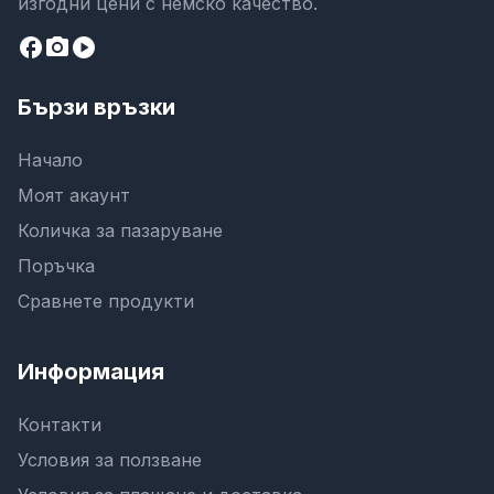
изгодни цени с немско качество.
facebook
camera_alt
play_circle
Бързи връзки
Начало
Моят акаунт
Количка за пазаруване
Поръчка
Сравнете продукти
Информация
Контакти
Условия за ползване