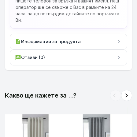
пишете телефон за връзка и вашият имейл. Наш
оператор ще се свърже с Вас в рамките на 24
часа, за да потвърдим детайлите по поръчката
Ви.
description
Информации за продукта
chevron_right
rate_review
Отзиви (0)
chevron_right
Какво ще кажете за ...?
arrow_back_ios
arrow_forward_ios