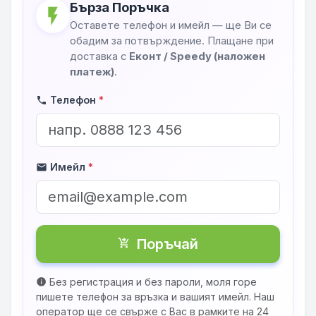
Бърза Поръчка
flash_on
Оставете телефон и имейл — ще Ви се
обадим за потвърждение. Плащане при
доставка с
Еконт / Speedy (наложен
платеж)
.
Телефон
*
phone
Имейл
*
mail
Поръчай
shopping_cart_checkout
Без регистрация и без пароли, моля горе
info
пишете телефон за връзка и вашият имейл. Наш
оператор ще се свърже с Вас в рамките на 24