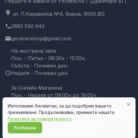
Пердета и завеси от Perdeta.NET (Дрейпари БГ)
location_on
ул. П.Каравелов №4, Варна, 9000,BG
phone
0882 590 940
email
gardinenshop@gmail.com
На мострена зала
Пон. - Петък - 08:30ч - 15:30ч.
Събота - Почивен ден.
schedule
Неделя - Почивен ден.
За Онлайн Магазина
Пон. - Неделя от 09:00ч до 19:00ч
close
Използваме бисквитки, за да подобрим вашето
преживяване. Продължавайки, приемате нашата
Политика за поверителност
.
© Дрейпари БГ 2026
Разбирам