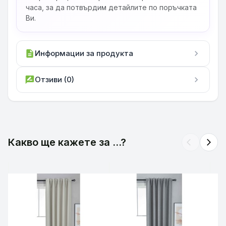
часа, за да потвърдим детайлите по поръчката
Ви.
description
Информации за продукта
chevron_right
rate_review
Отзиви (0)
chevron_right
Какво ще кажете за ...?
arrow_back_ios
arrow_forward_ios