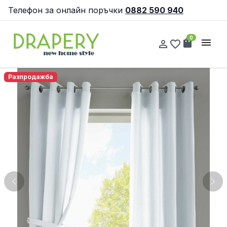
Телефон за онлайн поръчки
0882 590 940
0
shopping_bag
menu
person_outline
favorite_border
Разпродажба
Previous
Nex