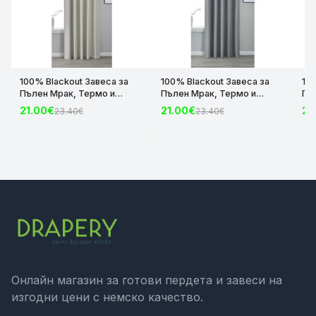
100% Blackout Завеса за
100% Blackout Завеса за
10
Пълен Мрак, Термо и
Пълен Мрак, Термо и
Пъ
Шумоизолираща с коланче
Шумоизолираща с коланче
Шу
21.00€
21.00€
21
23.40€
23.40€
цвят Крем, 175х140 и
цвят Сив, 175х140 и
цвя
245х140 за Релса и Корниз
245х140 за Релса и Корниз
24
код-2023600-004
код-2023600-006
ко
Онлайн магазин за готови пердета и завеси на
изгодни цени с немско качество.