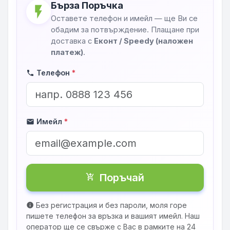
Бърза Поръчка
flash_on
Оставете телефон и имейл — ще Ви се
обадим за потвърждение. Плащане при
доставка с
Еконт / Speedy (наложен
платеж)
.
Телефон
*
phone
Имейл
*
mail
Поръчай
shopping_cart_checkout
Без регистрация и без пароли, моля горе
info
пишете телефон за връзка и вашият имейл. Наш
оператор ще се свърже с Вас в рамките на 24