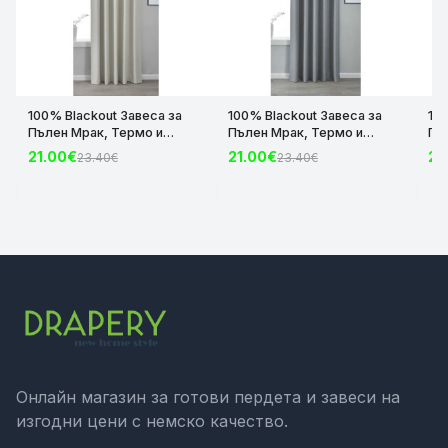
100% Blackout Завеса за
100% Blackout Завеса за
10
Пълен Мрак, Термо и
Пълен Мрак, Термо и
Пъ
Шумоизолираща с коланче
Шумоизолираща с коланче
Шу
21.00€
21.00€
21
23.40€
23.40€
цвят Крем, 175х140 и
цвят Сив, 175х140 и
цвя
245х140 за Релса и Корниз
245х140 за Релса и Корниз
24
код-2023600-004
код-2023600-006
ко
Онлайн магазин за готови пердета и завеси на
изгодни цени с немско качество.