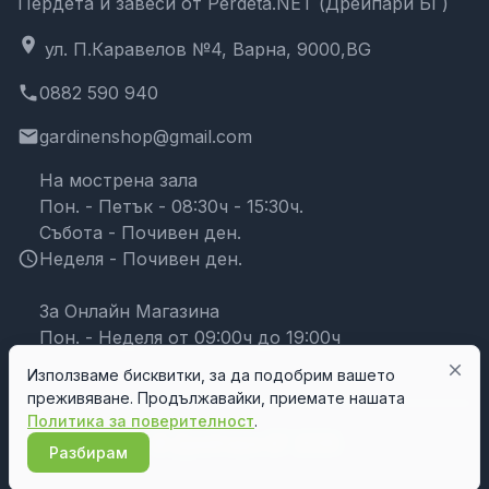
Пердета и завеси от Perdeta.NET (Дрейпари БГ)
location_on
ул. П.Каравелов №4, Варна, 9000,BG
phone
0882 590 940
email
gardinenshop@gmail.com
На мострена зала
Пон. - Петък - 08:30ч - 15:30ч.
Събота - Почивен ден.
schedule
Неделя - Почивен ден.
За Онлайн Магазина
Пон. - Неделя от 09:00ч до 19:00ч
close
Използваме бисквитки, за да подобрим вашето
преживяване. Продължавайки, приемате нашата
Политика за поверителност
.
© Дрейпари БГ 2026
Разбирам