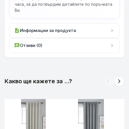
часа, за да потвърдим детайлите по поръчката
Ви.
description
Информации за продукта
chevron_right
rate_review
Отзиви (0)
chevron_right
Какво ще кажете за ...?
arrow_back_ios
arrow_forward_ios