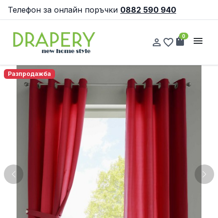
Телефон за онлайн поръчки
0882 590 940
0
shopping_bag
menu
person_outline
favorite_border
Разпродажба
Previous
Nex