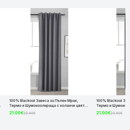
100% Blackout Завеса за Пълен Мрак,
100% Blackout Зав
Термо и Шумоизолираща с коланче цвят
Термо и Шумоизол
з
Тъмно Сив, 175х140 и 245х140 за Релса и
Черен, 175х140 и 
21.00€
21.00€
23.40€
23.40€
Корниз код-2023600-008
Корниз код-2023