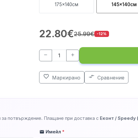
175x140см
145x140см
22.80€
25.99€
-12%
remove
add
favorite_border
compare_arrows
Маркирано
Сравнение
 за потвърждение. Плащане при доставка с
Еконт / Speedy
Имейл
*
mail