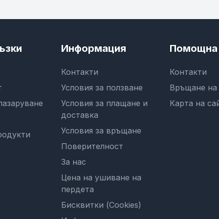
ъзки
Информация
Помощна 
Контакти
Контакти
т
Условия за ползване
Връщане на
пазаруване
Условия за плащане и
Карта на са
доставка
Условия за връщане
родукти
Поверителност
За нас
Цена на ушиване на
пердета
Бисквитки (Cookies)