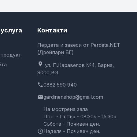
услуга
Контакти
Пердета и завеси от Perdeta.NET
(Дрейпари БГ)
 продукт
location_on
йта
ул. П.Каравелов №4, Варна,
9000,BG
phone
0882 590 940
email
gardinenshop@gmail.com
На мострена зала
Пон. - Петък - 08:30ч - 15:30ч.
Събота - Почивен ден.
schedule
Неделя - Почивен ден.