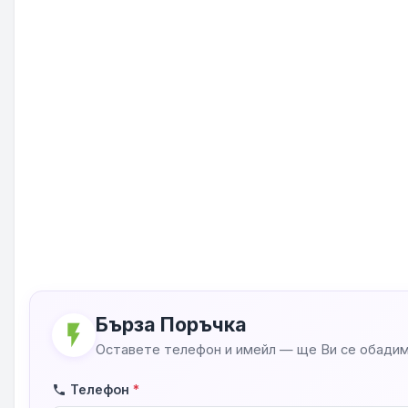
Бърза Поръчка
flash_on
Оставете телефон и имейл — ще Ви се обадим
Телефон
*
phone