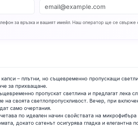
лефон за връзка и вашият имейл. Наш оператор ще се свърже с
с капси – плътни, но същевременно пропускащи светл
нче за прихващане.
ъщевременно пропускат светлина и предлагат лека сл
ие на своята светлопропускливост. Вечер, при включе
дат само очертания.
ъчетава по идеален начин свойствата на микрофибъра
мата, докато сатенът осигурява гладка и елегантна п