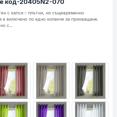
пе код-20405N2-070
тен с капси – плътни, но същевременно
а е включено по едно коланче за прихващане.
о с...