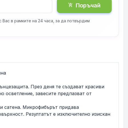
Поръчай
shopping_cart_checkout
 Вас в рамките на 24 часа, за да потвърдим
ина
ънцезащита. През деня те създават красиви
но осветление, завесите предпазват от
 и сатена. Микрофибърът придава
овърхност. Резултатът е изключително изискан