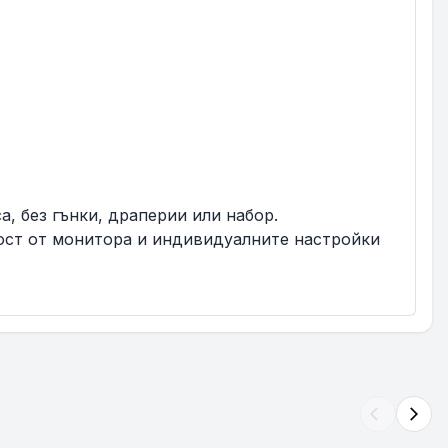
а, без гънки, драперии или набор.
мост от монитора и индивидуалните настройки
arrow_back_ios
arrow_forward_ios