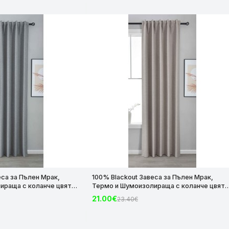
еса за Пълен Мрак,
100% Blackout Завеса за Пълен Мрак,
ираща с коланче цвят
Термо и Шумоизолираща с коланче цвят
х140 за Релса и Корниз
Таупе, 175х140 и 245х140 за Релса и Корни
21.00€
23.40€
код-2023600-012