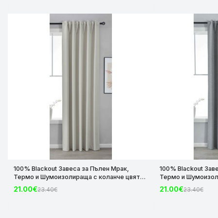
100% Blackout Завеса за Пълен Мрак,
100% Blackout Зав
Термо и Шумоизолираща с коланче цвят
Термо и Шумоизол
Крем, 175х140 и 245х140 за Релса и Корниз
Сив, 175х140 и 245
21.00€
21.00€
23.40€
23.40€
код-2023600-004
код-2023600-006