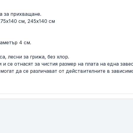
а за прихващане.
175x140 см, 245x140 см
иаметър 4 см.
а, лесни за грижа, без хлор.
и се отнасят за чистия размер на плата на една завес
 могат да се различават от действителните в зависи