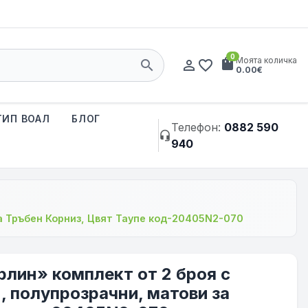
0
shopping_bag
Моята количка
search
person_outline
favorite_border
0.00€
ТИП ВОАЛ
БЛОГ
Телефон:
0882 590
headset_mic
940
за Тръбен Корниз, Цвят Таупе код-20405N2-070
рлин» комплект от 2 броя с
, полупрозрачни, матови за