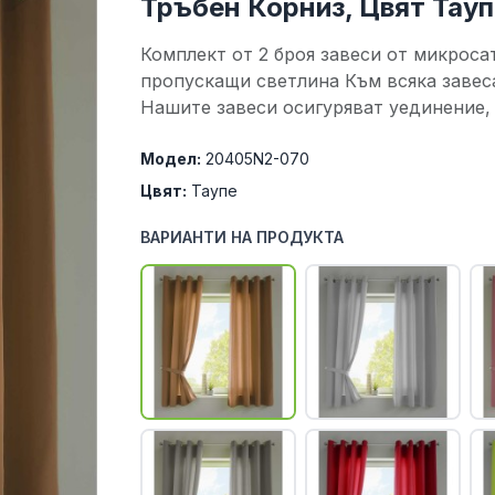
Тръбен Корниз, Цвят Тау
Комплект от 2 броя завеси от микроса
пропускащи светлина Към всяка завес
Нашите завеси осигуряват уединение, н
Модел:
20405N2-070
Цвят:
Таупе
ВАРИАНТИ НА ПРОДУКТА