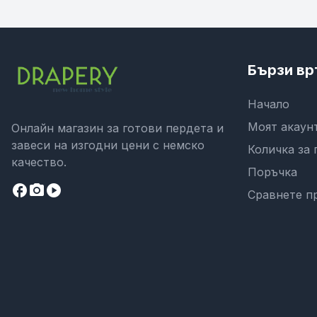
Бързи вр
Начало
Моят акаун
Онлайн магазин за готови пердета и
завеси на изгодни цени с немско
Количка за 
качество.
Поръчка
facebook
camera_alt
play_circle
Сравнете п