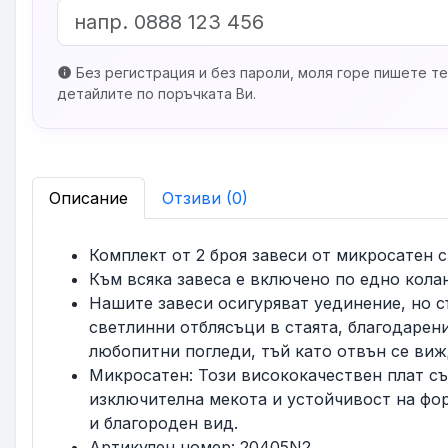
Без регистрация и без пароли, моля горе пишете те
info
детайлите по поръчката Ви.
Описание
Отзиви (0)
Комплект от 2 броя завеси от микросатен 
Към всяка завеса е включено по едно кола
Нашите завеси осигуряват уединение, но с
светлинни отблясъци в стаята, благодарен
любопитни погледи, тъй като отвън се виж
Микросатен: Този висококачествен плат с
изключителна мекота и устойчивост на фор
и благороден вид.
Артикулен номер: 20405N2