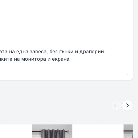
та на една завеса, без гънки и драперии.
ките на монитора и екрана.
arrow_back_ios
arrow_forward_ios