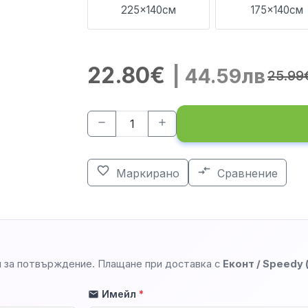
225x140см
175x140см
22.80€
| 44.59лв
25.99
remove
add
favorite_border
compare_arrows
Маркирано
Сравнение
 за потвърждение. Плащане при доставка с
Еконт / Speedy
Имейл
*
mail