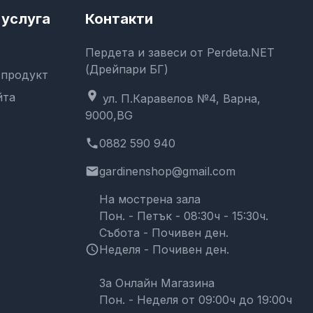
услуга
Контакти
Пердета и завеси от Perdeta.NET
(Дрейпари БГ)
 продукт
location_on
йта
ул. П.Каравелов №4, Варна,
9000,BG
phone
0882 590 940
email
gardinenshop@gmail.com
На мострена зала
Пон. - Петък - 08:30ч - 15:30ч.
Събота - Почивен ден.
schedule
Неделя - Почивен ден.
За Онлайн Магазина
Пон. - Неделя от 09:00ч до 19:00ч