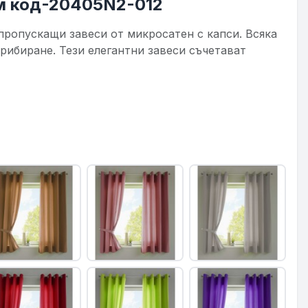
ем код-20405N2-012
пропускащи завеси от микросатен с капси. Всяка
прибиране. Тези елегантни завеси съчетават