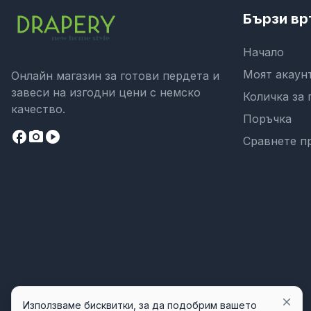
Бързи вр
Начало
Моят акаун
Онлайн магазин за готови пердета и
завеси на изгодни цени с немско
Количка за 
качество.
Поръчка
facebook
camera_alt
play_circle
Сравнете п
close
Използваме бисквитки, за да подобрим вашето