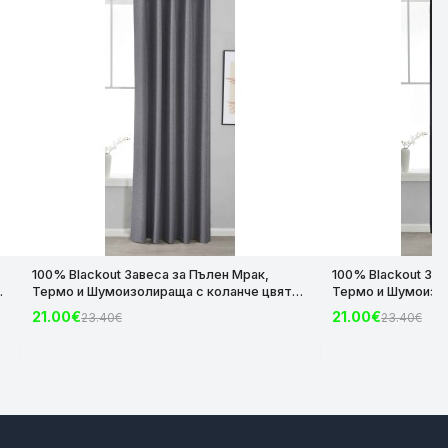
100% Blackout Завеса за Пълен Мрак,
100% Blackout Зав
Термо и Шумоизолираща с коланче цвят
Термо и Шумоизол
з
Тъмно Сив, 175х140 и 245х140 за Релса и
Черен, 175х140 и 
21.00€
21.00€
23.40€
23.40€
Корниз код-2023600-008
Корниз код-2023