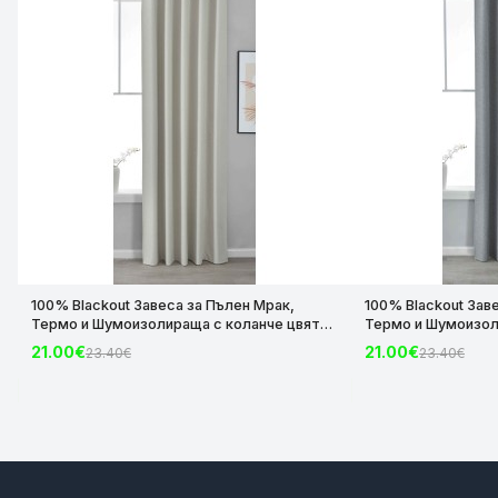
100% Blackout Завеса за Пълен Мрак,
100% Blackout Зав
Термо и Шумоизолираща с коланче цвят
Термо и Шумоизол
Крем, 175х140 и 245х140 за Релса и Корниз
Сив, 175х140 и 245
21.00€
21.00€
23.40€
23.40€
код-2023600-004
код-2023600-006