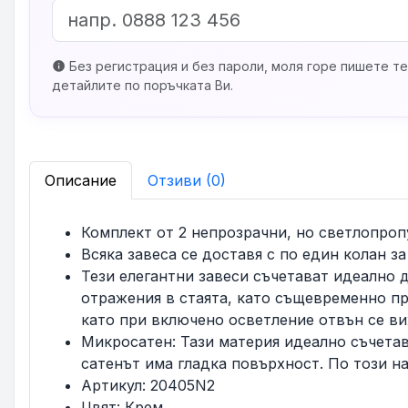
Без регистрация и без пароли, моля горе пишете те
info
детайлите по поръчката Ви.
Описание
Отзиви (0)
Комплект от 2 непрозрачни, но светлопроп
Всяка завеса се доставя с по един колан за
Тези елегантни завеси съчетават идеално 
отражения в стаята, като същевременно пр
като при включено осветление отвън се ви
Микросатен: Тази материя идеално съчетав
сатенът има гладка повърхност. По този на
Артикул: 20405N2
Цвят: Крем