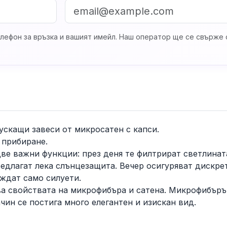
лефон за връзка и вашият имейл. Наш оператор ще се свърже с
ускащи завеси от микросатен с капси.
 прибиране.
две важни функции: през деня те филтрират светлинат
едлагат лека слънцезащита. Вечер осигуряват дискре
ждат само силуети.
а свойствата на микрофибъра и сатена. Микрофибърът
чин се постига много елегантен и изискан вид.