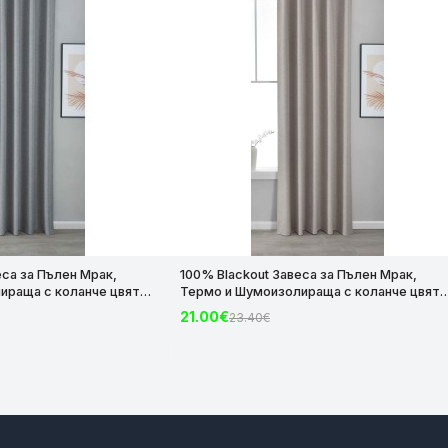
еса за Пълен Мрак,
100% Blackout Завеса за Пълен Мрак,
ираща с коланче цвят
Термо и Шумоизолираща с коланче цвят
х140 за Релса и Корниз
Таупе, 175х140 и 245х140 за Релса и Корни
21.00€
23.40€
код-2023600-012