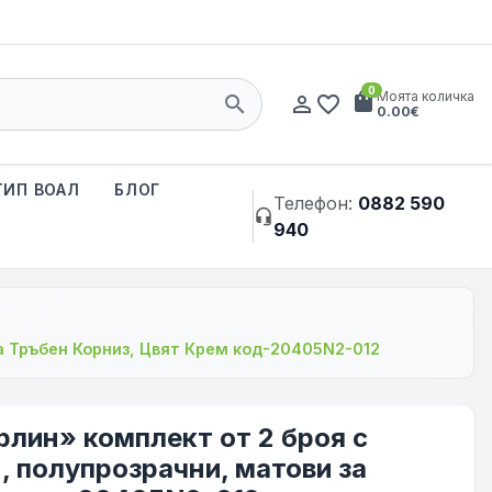
0
shopping_bag
Моята количка
search
person_outline
favorite_border
0.00€
ТИП ВОАЛ
БЛОГ
Телефон:
0882 590
headset_mic
940
за Тръбен Корниз, Цвят Крем код-20405N2-012
рлин» комплект от 2 броя с
, полупрозрачни, матови за