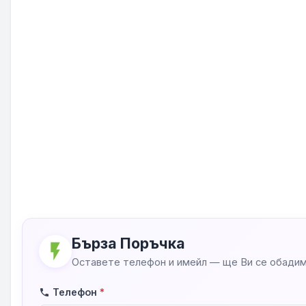
Бърза Поръчка
flash_on
Оставете телефон и имейл — ще Ви се обадим
Телефон
*
phone