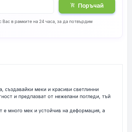
Поръчай
shopping_cart_checkout
 Вас в рамките на 24 часа, за да потвърдим
а, създавайки меки и красиви светлинни
тност и предпазват от нежелани погледи, тъй
 е много мек и устойчив на деформация, а