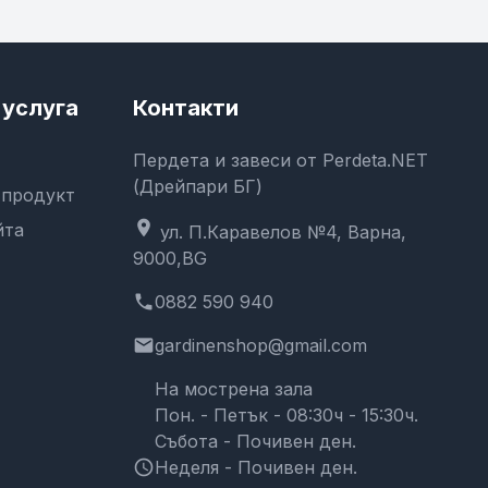
услуга
Контакти
Пердета и завеси от Perdeta.NET
(Дрейпари БГ)
 продукт
location_on
йта
ул. П.Каравелов №4, Варна,
9000,BG
phone
0882 590 940
email
gardinenshop@gmail.com
На мострена зала
Пон. - Петък - 08:30ч - 15:30ч.
Събота - Почивен ден.
schedule
Неделя - Почивен ден.