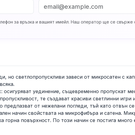
лефон за връзка и вашият имейл. Наш оператор ще се свърже с
ди, но светлопропускливи завеси от микросатен с кап
всяка.
: осигуряват уединение, същевременно пропускат мек
опропускливост, те създават красиви светлинни игри 
о предпазват от нежелани погледи, тъй като отвън се
ален начин свойствата на микрофибъра и сатена. Мик
а горна повърхност. По този начин се постига много 