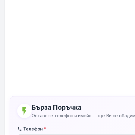
Бърза Поръчка
flash_on
Оставете телефон и имейл — ще Ви се обадим
Телефон
*
phone