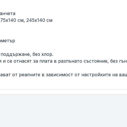
ланчета
175x140 см, 245x140 см
иаметър
 поддържане, без хлор.
и се отнасят за плата в разпънато състояние, без гъ
ават от реалните в зависимост от настройките на ва