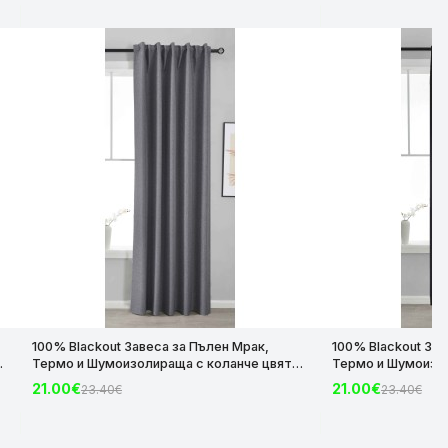
100% Blackout Завеса за Пълен Мрак,
100% Blackout Зав
Термо и Шумоизолираща с коланче цвят
Термо и Шумоизол
з
Тъмно Сив, 175х140 и 245х140 за Релса и
Черен, 175х140 и 
21.00€
21.00€
23.40€
23.40€
Корниз код-2023600-008
Корниз код-2023