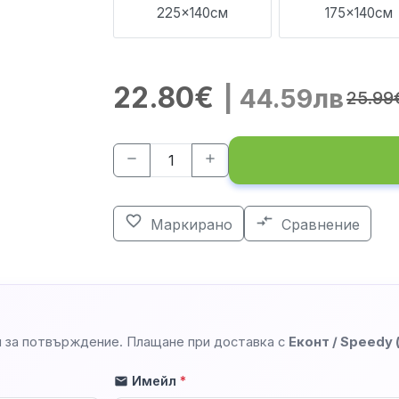
225x140см
175x140см
22.80€
| 44.59лв
25.99
remove
add
favorite_border
compare_arrows
Маркирано
Сравнение
 за потвърждение. Плащане при доставка с
Еконт / Speedy
Имейл
*
mail