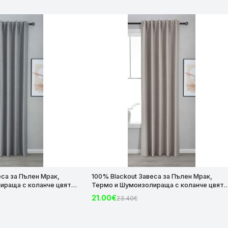
еса за Пълен Мрак,
100% Blackout Завеса за Пълен Мрак,
ираща с коланче цвят
Термо и Шумоизолираща с коланче цвят
х140 за Релса и Корниз
Таупе, 175х140 и 245х140 за Релса и Корни
21.00€
23.40€
код-2023600-012