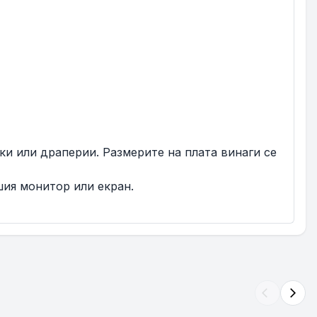
нки или драперии. Размерите на плата винаги се
шия монитор или екран.
arrow_back_ios
arrow_forward_ios