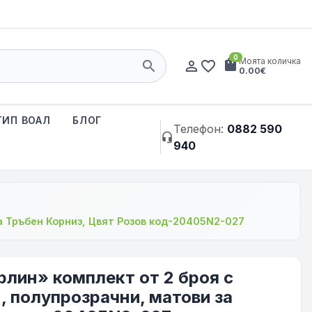
0
shopping_bag
Моята количка
search
person_outline
favorite_border
0.00€
ТИП ВОАЛ
БЛОГ
Телефон:
0882 590
headset_mic
940
а Тръбен Корниз, Цвят Розов код-20405N2-027
рлин» комплект от 2 броя с
, полупрозрачни, матови за