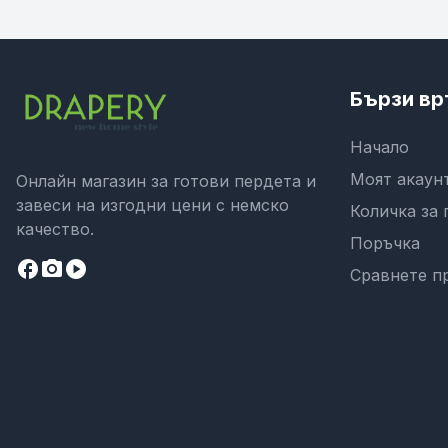
Бързи вр
Начало
Моят акаун
Онлайн магазин за готови пердета и
завеси на изгодни цени с немско
Количка за 
качество.
Поръчка
facebook
camera_alt
play_circle
Сравнете п