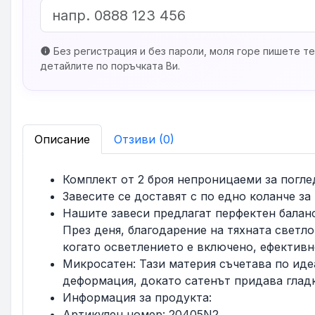
Без регистрация и без пароли, моля горе пишете те
info
детайлите по поръчката Ви.
Описание
Отзиви (0)
Комплект от 2 броя непроницаеми за погле
Завесите се доставят с по едно коланче за 
Нашите завеси предлагат перфектен баланс
През деня, благодарение на тяхната светл
когато осветлението е включено, ефективн
Микросатен: Тази материя съчетава по иде
деформация, докато сатенът придава гладк
Информация за продукта:
Артикулен номер: 20405N2