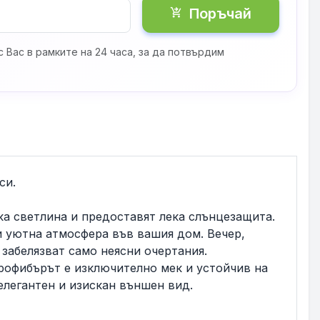
Поръчай
shopping_cart_checkout
 Вас в рамките на 24 часа, за да потвърдим
си.
а светлина и предоставят лека слънцезащита.
и уютна атмосфера във вашия дом. Вечер,
 забелязват само неясни очертания.
рофибърът е изключително мек и устойчив на
елегантен и изискан външен вид.