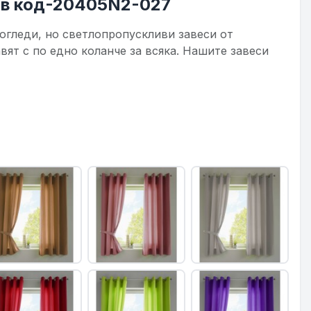
ов код-20405N2-027
огледи, но светлопропускливи завеси от
вят с по едно коланче за всяка. Нашите завеси