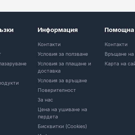
ъзки
Информация
Помощна 
Контакти
Контакти
т
Условия за ползване
Връщане на
пазаруване
Условия за плащане и
Карта на са
доставка
Условия за връщане
родукти
Поверителност
За нас
Цена на ушиване на
пердета
Бисквитки (Cookies)