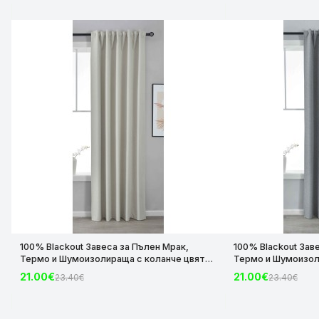
100% Blackout Завеса за Пълен Мрак,
100% Blackout Зав
Термо и Шумоизолираща с коланче цвят
Термо и Шумоизол
Крем, 175х140 и 245х140 за Релса и Корниз
Сив, 175х140 и 245
21.00€
21.00€
23.40€
23.40€
код-2023600-004
код-2023600-006