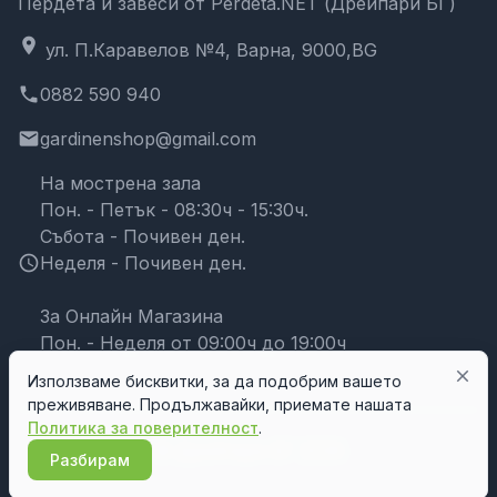
Пердета и завеси от Perdeta.NET (Дрейпари БГ)
location_on
ул. П.Каравелов №4, Варна, 9000,BG
phone
0882 590 940
email
gardinenshop@gmail.com
На мострена зала
Пон. - Петък - 08:30ч - 15:30ч.
Събота - Почивен ден.
schedule
Неделя - Почивен ден.
За Онлайн Магазина
Пон. - Неделя от 09:00ч до 19:00ч
close
Използваме бисквитки, за да подобрим вашето
преживяване. Продължавайки, приемате нашата
Политика за поверителност
.
© Дрейпари БГ 2026
Разбирам