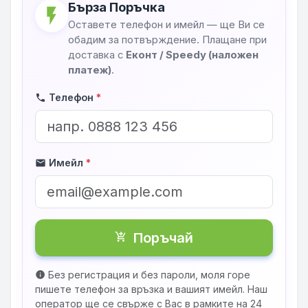
Бърза Поръчка
flash_on
Оставете телефон и имейл — ще Ви се
обадим за потвърждение. Плащане при
доставка с
Еконт / Speedy (наложен
платеж)
.
Телефон
*
phone
Имейл
*
mail
Поръчай
shopping_cart_checkout
Без регистрация и без пароли, моля горе
info
пишете телефон за връзка и вашият имейл. Наш
оператор ще се свърже с Вас в рамките на 24