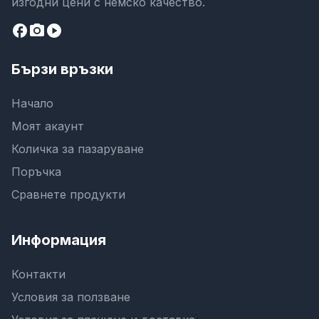
изгодни цени с немско качество.
facebook
camera_alt
play_circle
Бързи връзки
Начало
Моят акаунт
Количка за пазаруване
Поръчка
Сравнете продукти
Информация
Контакти
Условия за ползване