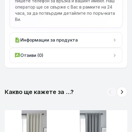
пишете телефон за връзка и вашият имейл. Наш
оператор ще се свърже с Вас в рамките на 24
часа, за да потвърдим детайлите по поръчката
Ви.
description
Информации за продукта
chevron_right
rate_review
Отзиви (0)
chevron_right
Какво ще кажете за ...?
arrow_back_ios
arrow_forward_ios