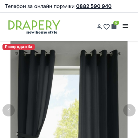
Телефон за онлайн поръчки
0882 590 940
0
shopping_bag
menu
person_outline
favorite_border
Разпродажба
Previous
Nex