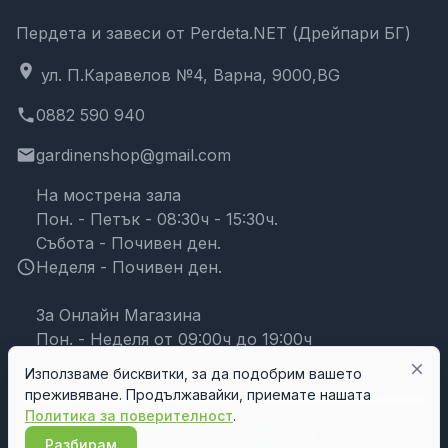
Пердета и завеси от Perdeta.NET (Дрейпари БГ)
location_on
ул. П.Каравелов №4, Варна, 9000,BG
phone
0882 590 940
email
gardinenshop@gmail.com
На мострена зала
Пон. - Петък - 08:30ч - 15:30ч.
Събота - Почивен ден.
schedule
Неделя - Почивен ден.
За Онлайн Магазина
Пон. - Неделя от 09:00ч до 19:00ч
close
Използваме бисквитки, за да подобрим вашето
преживяване. Продължавайки, приемате нашата
Политика за поверителност
.
© Дрейпари БГ 2026
Разбирам