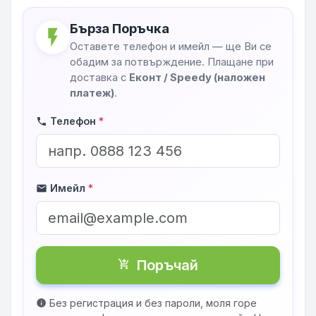
Бърза Поръчка
flash_on
Оставете телефон и имейл — ще Ви се
обадим за потвърждение. Плащане при
доставка с
Еконт / Speedy (наложен
платеж)
.
Телефон
*
phone
Имейл
*
mail
Поръчай
shopping_cart_checkout
Без регистрация и без пароли, моля горе
info