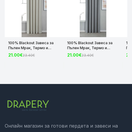
100% Blackout Завеса за
100% Blackout Завеса за
10
Пълен Мрак, Термо и
Пълен Мрак, Термо и
Пъ
Шумоизолираща с коланче
Шумоизолираща с коланче
Шу
21.00€
21.00€
21
23.40€
23.40€
цвят Крем, 175х140 и
цвят Сив, 175х140 и
цвя
245х140 за Релса и Корниз
245х140 за Релса и Корниз
24
код-2023600-004
код-2023600-006
ко
Онлайн магазин за готови пердета и завеси на