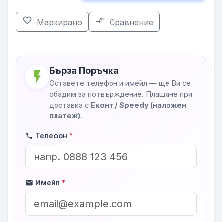
favorite_border
compare_arrows
Маркирано
Сравнение
Бърза Поръчка
flash_on
Оставете телефон и имейл — ще Ви се
обадим за потвърждение. Плащане при
доставка с
Еконт / Speedy (наложен
платеж)
.
Телефон
*
phone
Имейл
*
mail