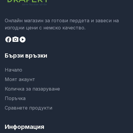
Онлайн магазин за готови пердета и завеси на
изгодни цени с немско качество.
facebook
camera_alt
play_circle
Бързи връзки
Начало
Моят акаунт
Количка за пазаруване
Поръчка
Сравнете продукти
Информация