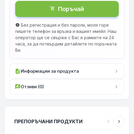
Поръчай
shopping_cart_checkout
Без регистрация и без пароли, моля горе
info
пишете телефон за връзка и вашият имейл. Наш
оператор ще се свърже с Вас в рамките на 24
часа, за да потвърдим детайлите по поръчката
Ви.
description
Информации за продукта
chevron_right
rate_review
Отзиви (0)
chevron_right
ПРЕПОРЪЧАНИ ПРОДУКТИ
chevron_left
chevron_right