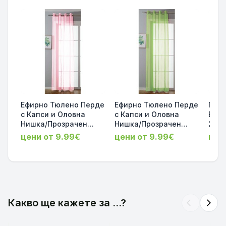
Ефирно Тюлено Перде
Ефирно Тюлено Перде
Проз
с Капси и Оловна
с Капси и Оловна
Воа
Нишка/Прозрачен
Нишка/Прозрачен
245х
Воал,За тръбен
Воал,За тръбен
капс
цени от 9.99€
цени от 9.99€
цен
корниз, Светло
корниз, Зелена
Корн
Розов,Ширина-140см /
Ябълка-Ширина 140
прел
(145,175,225,245
см / (145,175,225,245
Цвят
Височини) 20332-cn-
Височини) 20332-cn-
код
046
001
Какво ще кажете за ...?
arrow_back_ios
arrow_forward_ios