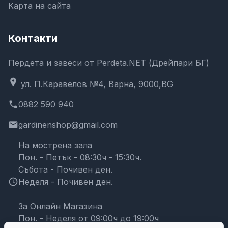
Карта на сайта
Контакти
Пердета и завеси от Perdeta.NET (Дрейпари БГ)
location_on
ул. П.Каравелов №4, Варна, 9000,BG
phone
0882 590 940
email
gardinenshop@gmail.com
На мострена зала
Пон. - Петък - 08:30ч - 15:30ч.
Събота - Почивен ден.
schedule
Неделя - Почивен ден.
За Онлайн Магазина
Пон. - Неделя от 09:00ч до 19:00ч