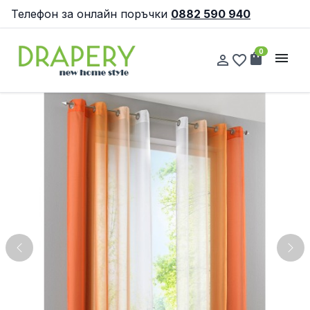
Телефон за онлайн поръчки
0882 590 940
0
shopping_bag
menu
person_outline
favorite_border
Previous
Nex