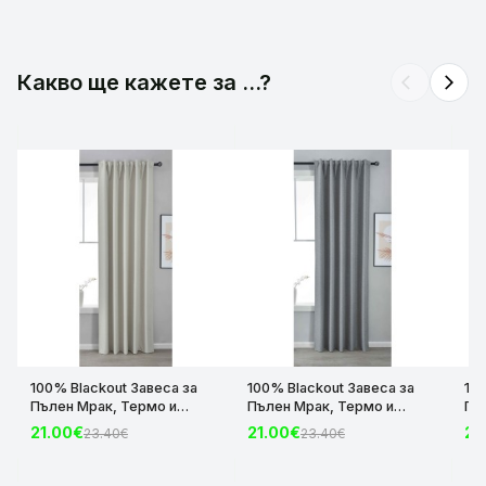
2-001
Какво ще кажете за ...?
arrow_back_ios
arrow_forward_ios
100% Blackout Завеса за
100% Blackout Завеса за
10
Пълен Мрак, Термо и
Пълен Мрак, Термо и
Пъ
Шумоизолираща с коланче
Шумоизолираща с коланче
Шу
21.00€
21.00€
21
23.40€
23.40€
цвят Крем, 175х140 и
цвят Сив, 175х140 и
цвя
245х140 за Релса и Корниз
245х140 за Релса и Корниз
24
код-2023600-004
код-2023600-006
ко