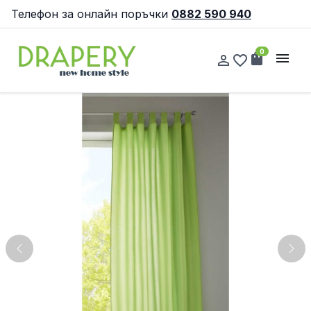
Телефон за онлайн поръчки
0882 590 940
0
shopping_bag
menu
person_outline
favorite_border
Previous
Nex