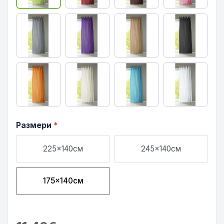
Размери
*
225x140см
245x140см
175x140см