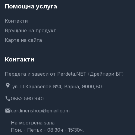
Помощна услуга
Контакти
Връщане на продукт
Карта на сайта
Контакти
Пердета и завеси от Perdeta.NET (Дрейпари БГ)
location_on
ул. П.Каравелов №4, Варна, 9000,BG
phone
0882 590 940
email
gardinenshop@gmail.com
На мострена зала
Пон. - Петък - 08:30ч - 15:30ч.