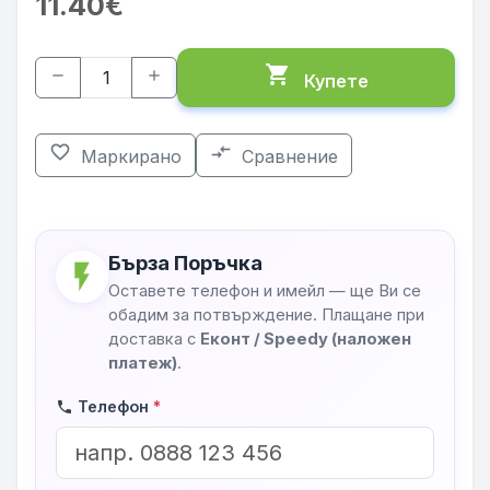
11.40€
shopping_cart
remove
add
Купете
favorite_border
compare_arrows
Маркирано
Сравнение
Бърза Поръчка
flash_on
Оставете телефон и имейл — ще Ви се
обадим за потвърждение. Плащане при
доставка с
Еконт / Speedy (наложен
платеж)
.
Телефон
*
phone