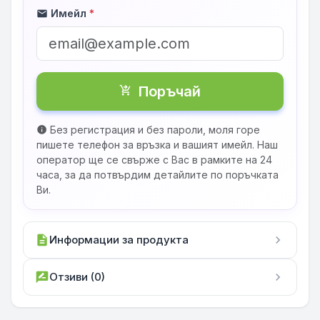
Имейл
*
mail
Поръчай
shopping_cart_checkout
Без регистрация и без пароли, моля горе
info
пишете телефон за връзка и вашият имейл. Наш
оператор ще се свърже с Вас в рамките на 24
часа, за да потвърдим детайлите по поръчката
Ви.
description
Информации за продукта
chevron_right
rate_review
Отзиви (0)
chevron_right