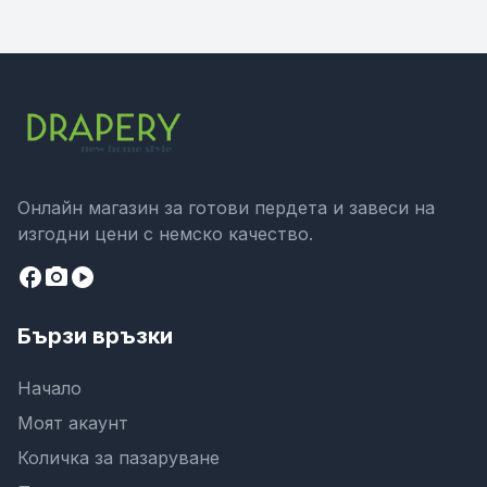
Онлайн магазин за готови пердета и завеси на
изгодни цени с немско качество.
facebook
camera_alt
play_circle
Бързи връзки
Начало
Моят акаунт
Количка за пазаруване