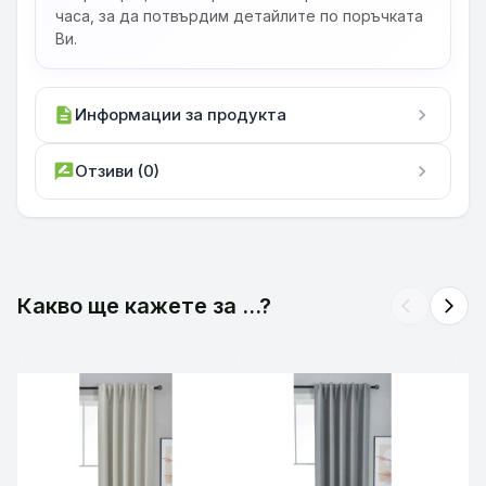
часа, за да потвърдим детайлите по поръчката
Ви.
description
Информации за продукта
chevron_right
rate_review
Отзиви (0)
chevron_right
Какво ще кажете за ...?
arrow_back_ios
arrow_forward_ios