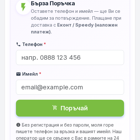
Бърза Поръчка
flash_on
Оставете телефон и имейл — ще Ви се
обадим за потвърждение. Плащане при
доставка с
Еконт / Speedy (наложен
платеж)
.
Телефон
*
phone
Имейл
*
mail
Поръчай
shopping_cart_checkout
Без регистрация и без пароли, моля горе
info
пишете телефон за връзка и вашият имейл. Наш
оператор ще се свърже с Вас в рамките на 24