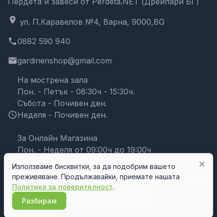
Пердета и завеси от Perdeta.NET (Дрейпари БГ)
location_on
ул. П.Каравелов №4, Варна, 9000,BG
phone
0882 590 940
email
gardinenshop@gmail.com
На мострена зала
Пон. - Петък - 08:30ч - 15:30ч.
Събота - Почивен ден.
schedule
Неделя - Почивен ден.
За Онлайн Магазина
Пон. - Неделя от 09:00ч до 19:00ч
close
Използваме бисквитки, за да подобрим вашето
преживяване. Продължавайки, приемате нашата
Политика за поверителност
.
© Дрейпари БГ 2026
Разбирам