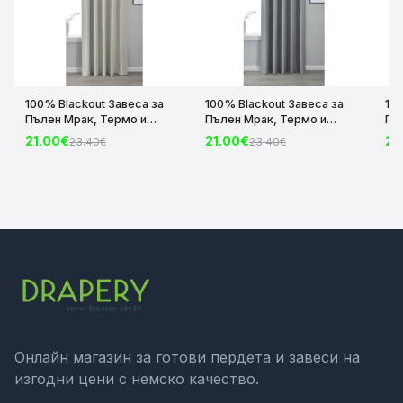
100% Blackout Завеса за
100% Blackout Завеса за
10
Пълен Мрак, Термо и
Пълен Мрак, Термо и
Пъ
Шумоизолираща с коланче
Шумоизолираща с коланче
Шу
21.00€
21.00€
21
23.40€
23.40€
цвят Крем, 175х140 и
цвят Сив, 175х140 и
цвя
245х140 за Релса и Корниз
245х140 за Релса и Корниз
24
код-2023600-004
код-2023600-006
ко
Онлайн магазин за готови пердета и завеси на
изгодни цени с немско качество.