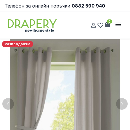
Телефон за онлайн поръчки
0882 590 940
0
shopping_bag
menu
person_outline
favorite_border
Разпродажба
Previous
Nex