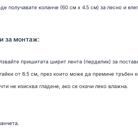
е получавате коланче (60 см х 4.5 см) за лесно и еле
и за монтаж:
лзвайте пришитата ширит лента (перделик) за поставя
айки от 8.5 см, през които може да премине тръбен к
ти не изисква гладене, ако се окачи леко влажна.
ланчета.