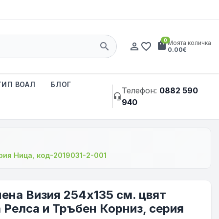
0
shopping_bag
Моята количка
search
person_outline
favorite_border
0.00€
ТИП ВОАЛ
БЛОГ
Телефон:
0882 590
headset_mic
940
ерия Ница, код-2019031-2-001
нена Визия 254x135 см. цвят
 Релса и Тръбен Корниз, серия