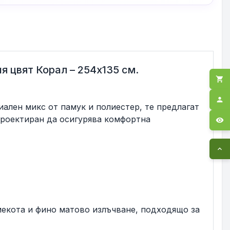
я цвят Корал – 254x135 см.
shopping_cart
person
ален микс от памук и полиестер, те предлагат
проектиран да осигурява комфортна
visibility
expand_less
мекота и фино матово излъчване, подходящо за