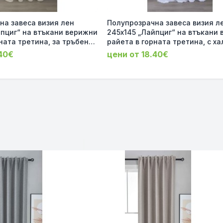
на завеса визия лен
Полупрозрачна завеса визия л
йпциг“ на втъкани верижни
245х145 „Лайпциг“ на втъкани верижни
ната третина, за тръбен
райета в горната третина, с ха
т Крем код-202450-002
тръбен корниз, цвят Бял код-2
.40€
цени от 18.40€
001