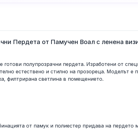
чни Пердета от Памучен Воал с ленена визи
е готови полупрозрачни пердета. Изработени от специ
ително естествено и стилно на прозореца. Моделът е 
а, филтрирана светлина в помещението.
бинацията от памук и полиестер придава на пердето 