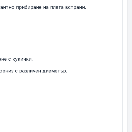
гантно прибиране на плата встрани.
не с кукички.
орниз с различен диаметър.