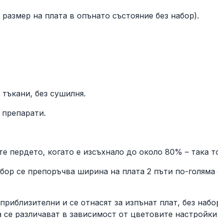
т размер на плата в опънато състояние без набор).
 тъкани, без сушилня.
 препарати.
 пердето, когато е изсъхнало до около 80% – така то
абор се препоръчва ширина на плата 2 пъти по-голяма
приблизителни и се отнасят за изпънат плат, без набо
 се различават в зависимост от цветовите настройки