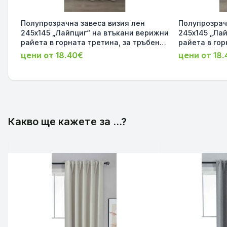
Полупрозрачна завеса визия лен
Полупрозрач
245х145 „Лайпциг“ на втъкани верижни
245х145 „Ла
райета в горната третина, за тръбен
райета в гор
корниз, цвят Таупе код-202450-003
корниз, цвя
цени от 18.40€
цени от 18
Какво ще кажете за ...?