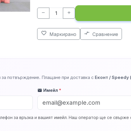
remove
add
favorite_border
compare_arrows
Маркирано
Сравнение
 за потвърждение. Плащане при доставка с
Еконт / Speedy
Имейл
*
mail
лефон за връзка и вашият имейл. Наш оператор ще се свърже с