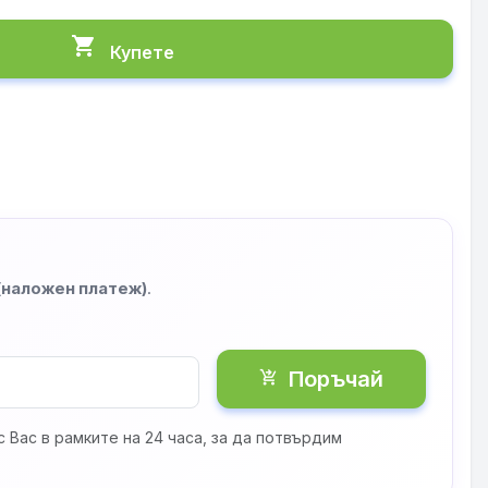
shopping_cart
Купете
 (наложен платеж)
.
Поръчай
shopping_cart_checkout
 Вас в рамките на 24 часа, за да потвърдим