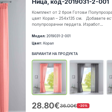
Ница, код-2019031-2-001
Комплект от 2 броя Готови Полупрозр
цвят Корал – 254x135 см. Добавете ес
полупрозрачни пердета. Изработ...
Модел:
2019031-2-001
Цвят:
Корал
ВАРИАНТИ НА ПРОДУКТА
28.80€
36.00€
-20%