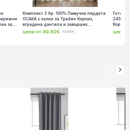
ен
Комплект 2 бр. 100% Памучни пердета
Готова 
ОСАКА с халки за Тръбен Корниз,
245х140
лки за
вградена дантела и завършек
Корниз,
02450-
пискюли, цвят Крем, 245x140 см,
пискюли
цени от 40.80€
цени о
72.00€
код-2024130-2-001
arrow_back_ios
arrow_forward_ios