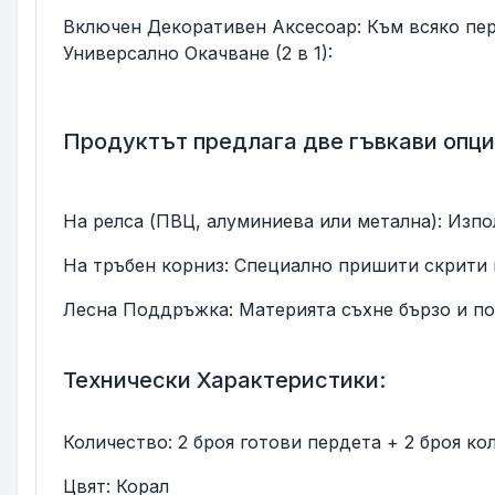
Включен Декоративен Аксесоар: Към всяко перд
Универсално Окачване (2 в 1):
Продуктът предлага две гъвкави опци
На релса (ПВЦ, алуминиева или метална): Изпо
На тръбен корниз: Специално пришити скрити г
Лесна Поддръжка: Материята съхне бързо и поч
Технически Характеристики:
Количество: 2 броя готови пердета + 2 броя ко
Цвят: Корал