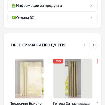
description
Информации за продукта
chevron_right
rate_review
Отзиви (0)
chevron_right
ПРЕПОРЪЧАНИ ПРОДУКТИ
chevron_left
chevron_right
-15%
-27
Прозрачно Ефирно
Готова Затъмняваща
18 р