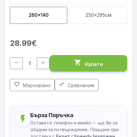
260x140
250x295см
28.99€
shopping_cart
remove
add
Купете
favorite_border
compare_arrows
Маркирано
Сравнение
Бърза Поръчка
flash_on
Оставете телефон и имейл — ще Ви се
обадим за потвърждение. Плащане при
доставка с
Еконт / Speedy (наложен