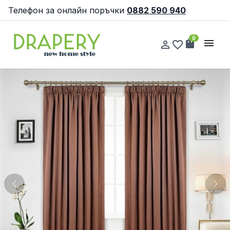
Телефон за онлайн поръчки
0882 590 940
0
shopping_bag
menu
person_outline
favorite_border
Previous
Nex