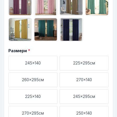
Размери
*
245x140
225x295см
260x295см
270x140
225x140
245x295см
270x295см
250x140