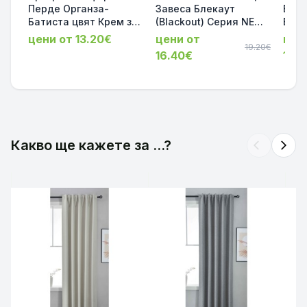
Перде Органза-
Завеса Блекаут
Бяло
Батиста цвят Крем за
(Blackout) Серия NEW
Воал
Релса и Тръбен
YORK – Термо и
за Р
цени от 13.20€
цени от
цен
Корниз 245х140 и
Шумоизолираща, Цвят
19.20€
Корн
16.40€
12.
245х300 код-61500
Светъл Беж (Различни
58508363
Размери) | Код:
202020610-007
Какво ще кажете за ...?
arrow_back_ios
arrow_forward_ios