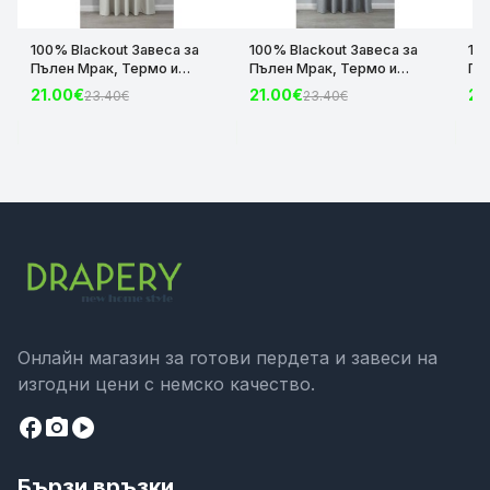
100% Blackout Завеса за
100% Blackout Завеса за
10
Пълен Мрак, Термо и
Пълен Мрак, Термо и
Пъ
Шумоизолираща с коланче
Шумоизолираща с коланче
Шу
21.00€
21.00€
21
23.40€
23.40€
цвят Крем, 175х140 и
цвят Сив, 175х140 и
цвя
245х140 за Релса и Корниз
245х140 за Релса и Корниз
24
код-2023600-004
код-2023600-006
ко
Онлайн магазин за готови пердета и завеси на
изгодни цени с немско качество.
facebook
camera_alt
play_circle
Бързи връзки