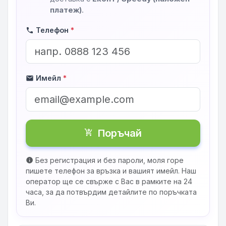
платеж)
.
Телефон
*
phone
Имейл
*
mail
Поръчай
shopping_cart_checkout
Без регистрация и без пароли, моля горе
info
пишете телефон за връзка и вашият имейл. Наш
оператор ще се свърже с Вас в рамките на 24
часа, за да потвърдим детайлите по поръчката
Ви.