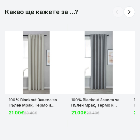
Какво ще кажете за ...?
arrow_back_ios
arrow_forward_ios
100% Blackout Завеса за
100% Blackout Завеса за
10
Пълен Мрак, Термо и
Пълен Мрак, Термо и
Пъ
Шумоизолираща с коланче
Шумоизолираща с коланче
Шу
21.00€
21.00€
21
23.40€
23.40€
цвят Крем, 175х140 и
цвят Сив, 175х140 и
цвя
245х140 за Релса и Корниз
245х140 за Релса и Корниз
24
код-2023600-004
код-2023600-006
ко