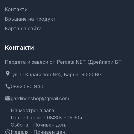
Контакти
Връщане на продукт
Карта на сайта
Контакти
Пердета и завеси от Perdeta.NET (Дрейпари БГ)
location_on
ул. П.Каравелов №4, Варна, 9000,BG
phone
0882 590 940
email
gardinenshop@gmail.com
На мострена зала
Пон. - Петък - 08:30ч - 15:30ч.
Събота - Почивен ден.
schedule
Неделя - Почивен ден.