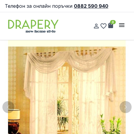
Телефон за онлайн поръчки
0882 590 940
0
shopping_bag
menu
person_outline
favorite_border
Previous
Nex