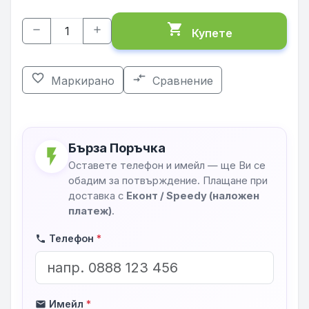
shopping_cart
remove
add
Купете
favorite_border
compare_arrows
Маркирано
Сравнение
Бърза Поръчка
flash_on
Оставете телефон и имейл — ще Ви се
обадим за потвърждение. Плащане при
доставка с
Еконт / Speedy (наложен
платеж)
.
Телефон
*
phone
Имейл
*
mail