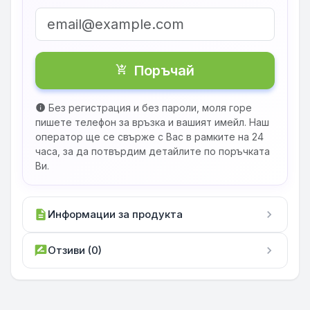
Поръчай
shopping_cart_checkout
Без регистрация и без пароли, моля горе
info
пишете телефон за връзка и вашият имейл. Наш
оператор ще се свърже с Вас в рамките на 24
часа, за да потвърдим детайлите по поръчката
Ви.
description
Информации за продукта
chevron_right
rate_review
Отзиви (0)
chevron_right