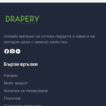
Онлайн магазин за готови пердета и завеси на
изгодни цени с немско качество.
facebook
camera_alt
play_circle
Бързи връзки
Начало
Моят акаунт
Количка за пазаруване
Поръчка
Сравнете продукти