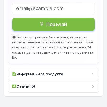
Поръчай
shopping_cart_checkout
Без регистрация и без пароли, моля горе
info
пишете телефон за връзка и вашият имейл. Наш
оператор ще се свърже с Вас в рамките на 24
часа, за да потвърдим детайлите по поръчката
Ви.
description
Информации за продукта
chevron_right
rate_review
Отзиви (0)
chevron_right