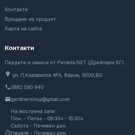
Контакти
Връщане на продукт
Карта на сайта
Контакти
Пердета и завеси от Perdeta.NET (Дрейпари БГ)
location_on
ул. П.Каравелов №4, Варна, 9000,BG
phone
0882 590 940
email
gardinenshop@gmail.com
На мострена зала
Пон. - Петък - 08:30ч - 15:30ч.
Събота - Почивен ден.
schedule
Неделя - Почивен ден.