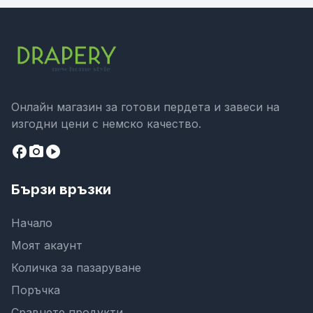
Онлайн магазин за готови пердета и завеси на
изгодни цени с немско качество.
facebook
camera_alt
play_circle
Бързи връзки
Начало
Моят акаунт
Количка за пазаруване
Поръчка
Сравнете продукти