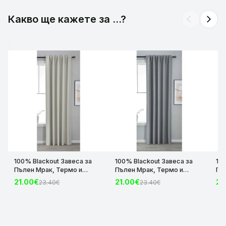
Какво ще кажете за ...?
arrow_back_ios
arrow_forward_ios
100% Blackout Завеса за
100% Blackout Завеса за
10
Пълен Мрак, Термо и
Пълен Мрак, Термо и
Пъ
Шумоизолираща с коланче
Шумоизолираща с коланче
Шу
21.00€
21.00€
21
23.40€
23.40€
цвят Крем, 175х140 и
цвят Сив, 175х140 и
цвя
245х140 за Релса и Корниз
245х140 за Релса и Корниз
24
код-2023600-004
код-2023600-006
ко