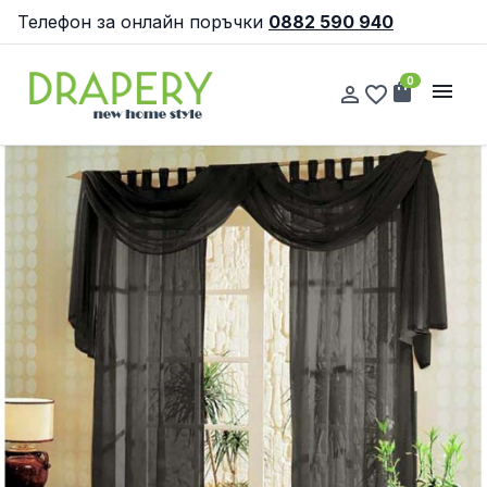
Телефон за онлайн поръчки
0882 590 940
0
shopping_bag
menu
person_outline
favorite_border