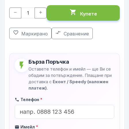
shopping_cart
remove
add
Купете
favorite_border
compare_arrows
Маркирано
Сравнение
Бърза Поръчка
flash_on
Оставете телефон и имейл — ще Ви се
обадим за потвърждение. Плащане при
доставка с
Еконт / Speedy (наложен
платеж)
.
Телефон
*
phone
Имейл
*
mail