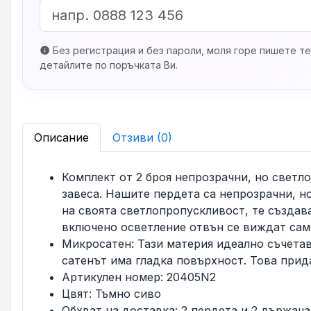
Без регистрация и без пароли, моля горе пишете те
info
детайлите по поръчката Ви.
Описание
Отзиви (0)
Комплект от 2 броя непрозрачни, но светло
завеса. Нашите пердета са непрозрачни, н
на своята светлопропускливост, те създав
включено осветление отвън се виждат сам
Микросатен: Тази материя идеално съчетав
сатенът има гладка повърхност. Това прид
Артикулен номер: 20405N2
Цвят: Тъмно сиво
Обхват на доставка: 2 пердета и 2 държача