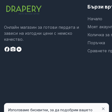
Бързи вр
Начало
Моят акаун
Онлайн магазин за готови пердета и
завеси на изгодни цени с немско
Количка за 
качество.
Поръчка
facebook
camera_alt
play_circle
Сравнете п
close
Използваме бисквитки, за да подобрим вашето