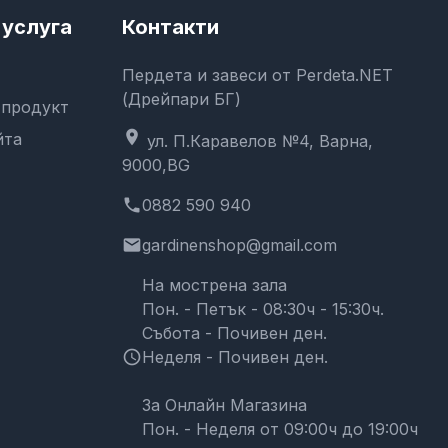
услуга
Контакти
Пердета и завеси от Perdeta.NET
(Дрейпари БГ)
 продукт
location_on
йта
ул. П.Каравелов №4, Варна,
9000,BG
phone
0882 590 940
email
gardinenshop@gmail.com
На мострена зала
Пон. - Петък - 08:30ч - 15:30ч.
Събота - Почивен ден.
schedule
Неделя - Почивен ден.
За Онлайн Магазина
Пон. - Неделя от 09:00ч до 19:00ч