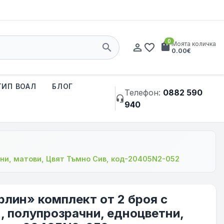
0
shopping_bag
Моята количка
search
person_outline
favorite_border
0.00€
ТИП ВОАЛ
БЛОГ
Телефон:
0882 590
headset_mic
940
тни, матови, Цвят Тъмно Сив, код-20405N2-052
рлин» комплект от 2 броя с
, полупрозрачни, едноцветни,