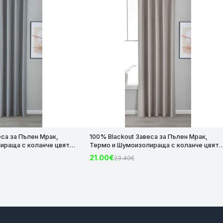
еса за Пълен Мрак,
100% Blackout Завеса за Пълен Мрак,
ираща с коланче цвят
Термо и Шумоизолираща с коланче цвят
х140 за Релса и Корниз
Таупе, 175х140 и 245х140 за Релса и Корни
21.00€
23.40€
код-2023600-012