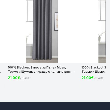
100% Blackout Завеса за Пълен Мрак,
100% Blackout Зав
Термо и Шумоизолираща с коланче цвят
Термо и Шумоизол
з
Тъмно Сив, 175х140 и 245х140 за Релса и
Черен, 175х140 и 
21.00€
21.00€
23.40€
23.40€
Корниз код-2023600-008
Корниз код-2023