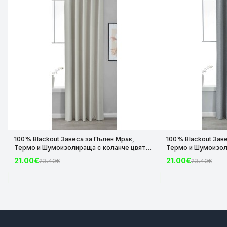
100% Blackout Завеса за Пълен Мрак,
100% Blackout Зав
Термо и Шумоизолираща с коланче цвят
Термо и Шумоизол
Крем, 175х140 и 245х140 за Релса и Корниз
Сив, 175х140 и 245
21.00€
21.00€
23.40€
23.40€
код-2023600-004
код-2023600-006