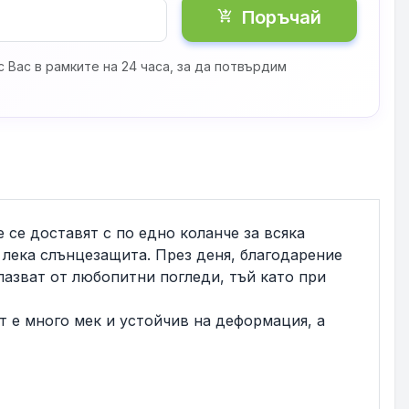
Поръчай
shopping_cart_checkout
 Вас в рамките на 24 часа, за да потвърдим
 се доставят с по едно коланче за всяка
 лека слънцезащита. През деня, благодарение
пазват от любопитни погледи, тъй като при
 е много мек и устойчив на деформация, а