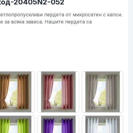
 код-20405N2-052
ветлопропускливи пердета от микросатен с капси.
е за всяка завеса. Нашите пердета са