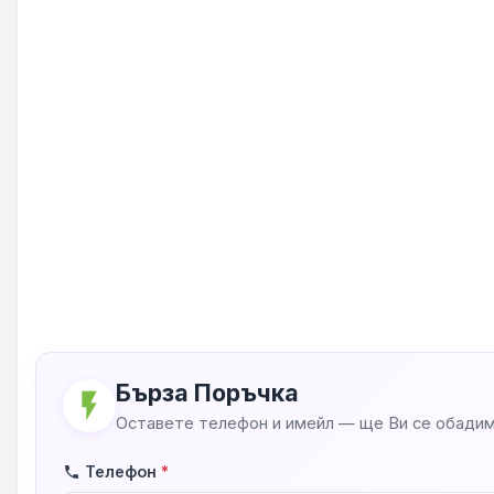
Бърза Поръчка
flash_on
Оставете телефон и имейл — ще Ви се обадим
Телефон
*
phone