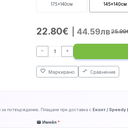
175x140см
145x140см
22.80€
| 44.59лв
25.99
remove
add
favorite_border
compare_arrows
Маркирано
Сравнение
 за потвърждение. Плащане при доставка с
Еконт / Speedy
Имейл
*
mail