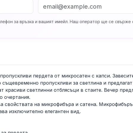
лефон за връзка и вашият имейл. Наш оператор ще се свърже с
пропускливи пердета от микросатен с капси. Завесите
о същевременно пропускливи за светлина и предлагат
ат красиви светлинни отблясъци в стаите. Вечер пред
о очертания.
а свойствата на микрофибъра и сатена. Микрофибърът
ава изключително елегантен вид.
 за пердета