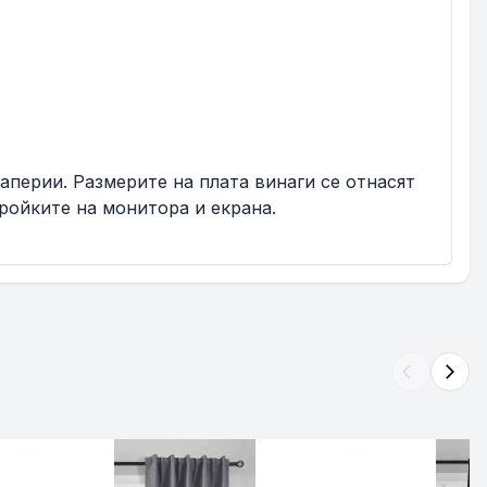
раперии. Размерите на плата винаги се отнасят
ройките на монитора и екрана.
arrow_back_ios
arrow_forward_ios